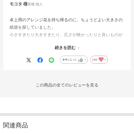
モコタ
業種:
個人
卓上用のアレンジ花を持ち帰るのに、ちょうどよい大きさの
紙袋を探していました。
小さすぎたり大きすぎたり、広さが狭かったりと良いものが
なかなかなく、見つかっても、購入枚数が100枚からなど、
続きを読む
どうしようかと思っていたところ、こちらのお店で10枚から
の販売数で売っており、即購入させていただきました。袋底
参考になった
0
Like!
0
にも厚紙がひかれており、丈夫で安定性抜群です。毎年必要
になるため、今後も利用させていただきたいと思います。
この商品の全てのレビューを見る
関連商品