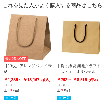
これを見た人がよく購入する商品はこちら
最大25％OFF
【10枚】アレンジバッグ 未
手提げ紙袋 無地クラフト
晒
〔ストエキオリジナル〕
￥1,386～
￥13,167
￥792～
￥8,516
（税込）
（税込）
61-310-1
61-313-1
10
4
全
商品
全
商品