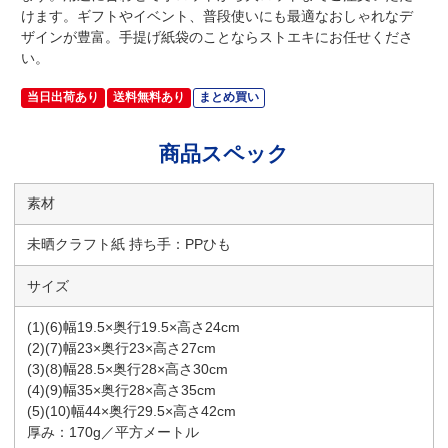
けます。ギフトやイベント、普段使いにも最適なおしゃれなデ
ザインが豊富。手提げ紙袋のことならストエキにお任せくださ
い。
当日出荷あり
送料無料あり
まとめ買い
商品スペック
素材
未晒クラフト紙 持ち手：PPひも
サイズ
(1)(6)幅19.5×奥行19.5×高さ24cm
(2)(7)幅23×奥行23×高さ27cm
(3)(8)幅28.5×奥行28×高さ30cm
(4)(9)幅35×奥行28×高さ35cm
(5)(10)幅44×奥行29.5×高さ42cm
厚み：170g／平方メートル