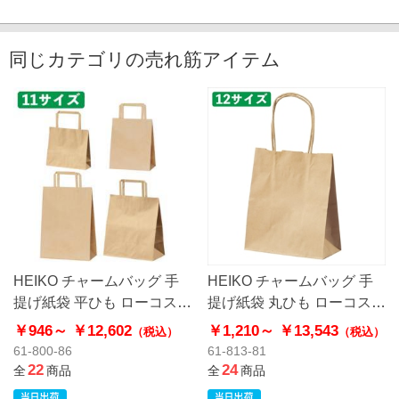
同じカテゴリの売れ筋アイテム
HEIKO チャームバッグ 手
HEIKO チャームバッグ 手
提げ紙袋 平ひも ローコスト
提げ紙袋 丸ひも ローコスト
タイプ 茶無地
タイプ 茶無地
￥946～
￥12,602
￥1,210～
￥13,543
（税込）
（税込）
61-800-86
61-813-81
22
24
全
商品
全
商品