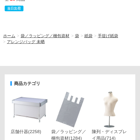
ホーム
>
袋／ラッピング／梱包資材
>
袋
>
紙袋
>
手提げ紙袋
>
アレンジバッグ 未晒
商品カテゴリ
店舗什器
(2258)
袋／ラッピング／
陳列・ディスプレ
梱包資材
(1284)
イ用品
(714)