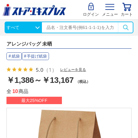
ログイン
メニュー
カート
アレンジバッグ 未晒
紙袋
手提げ紙袋
5.0
（1）
レビューを見る
￥1,386～￥13,167
（税込）
全
10
商品
最大25%OFF