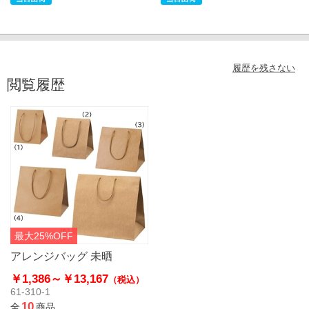
履歴を残さない
閲覧履歴
最大25%OFF
アレンジバッグ 未晒
￥1,386～
￥13,167
（税込）
61-310-1
10
全
商品