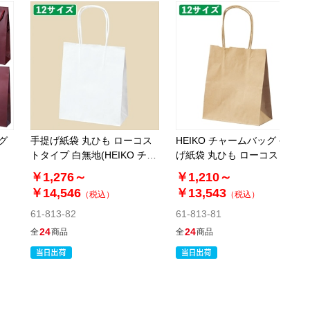
税抜 ￥10,260 /単価
￥56.43
￥11,286
カートに入れる
08月24日頃の出荷
送料無料
別送
61-311-3-8
(8). 幅32×奥行11.5×高さ41cm(200枚)
グ
手提げ紙袋 丸ひも ローコス
HEIKO チャームバッグ 手提
トタイプ 白無地(HEIKO チャ
げ紙袋 丸ひも ローコストタ
税抜 ￥10,944 /単価
ームバッグ)
イプ 茶無地
￥1,276～
￥1,210～
￥60.19
￥14,546
￥13,543
￥12,038
（税込）
（税込）
カートに入れる
08月24日頃の出荷
61-813-82
61-813-81
送料無料
別送
24
24
全
商品
全
商品