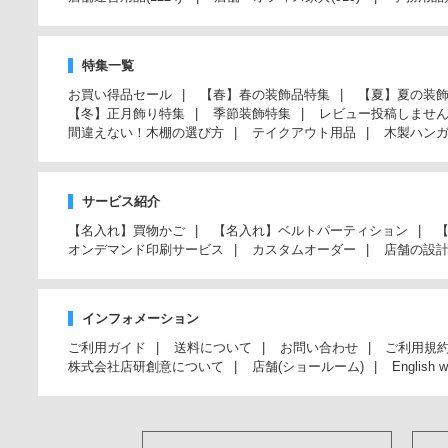
特集一覧
お買い得品セール
【春】春の装飾品特集
【夏】夏の装
【冬】正月飾り特集
季節装飾特集
レビュー投稿しませ
間違えない！木棚の選び方
テイクアウト用品
木製ハン
サービス紹介
【名入れ】買物かご
【名入れ】ベルトパーティション
オンデマンド印刷サービス
カスタムオーダー
店舗の設
インフォメーション
ご利用ガイド
送料について
お問い合わせ
ご利用規
株式会社店研創意について
店舗(ショールーム)
English w