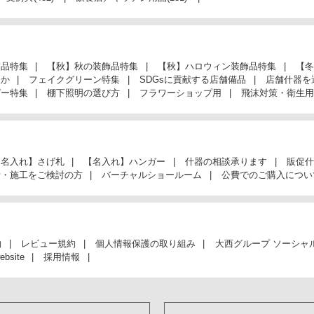
飾品特集
【秋】秋の装飾品特集
【秋】ハロウィン装飾品特集
【冬
んか
フェイクグリーン特集
SDGsに貢献する店舗備品
店舗什器を
ガー特集
棚下照明の選び方
フラワーショップ用
飛沫対策・衛生用
【名入れ】さげ札
【名入れ】ハンガー
什器の相談承ります
販促什
計・施工をご検討の方
バーチャルショールーム
公費でのご購入につい
約
レビュー規約
個人情報保護の取り組み
大西グループ ソーシャ
ebsite
採用情報