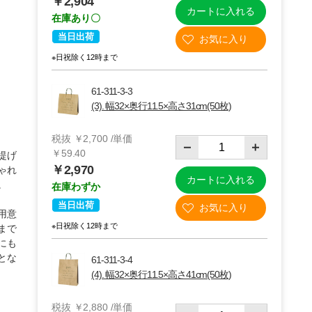
￥2,904
カートに入れる
在庫あり〇
当日出荷
※日祝除く12時まで
61-311-3-3
(3). 幅32×奥行11.5×高さ31cm(50枚)
税抜 ￥2,700 /単価
￥59.40
提げ
￥2,970
ゃれ
カートに入れる
。
在庫わずか
(4)幅32×奥行11.5×高さ41cm(50枚)
当日出荷
用意
※日祝除く12時まで
まで
にも
とな
61-311-3-4
(4). 幅32×奥行11.5×高さ41cm(50枚)
税抜 ￥2,880 /単価