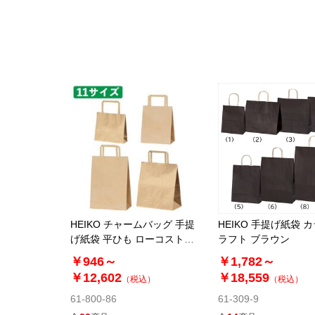
HEIKO チャームバッグ 手提
HEIKO 手提げ紙袋 
げ紙袋 平ひも ローコストタ
ラフト ブラウン
イプ 茶無地
￥946～
￥1,782～
￥12,602
￥18,559
（税込）
（税込）
61-800-86
61-309-9