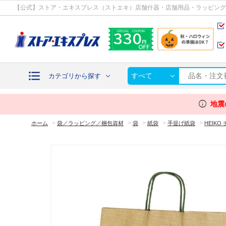
カテゴリから探す
【公式】ストア・エキスプレス（ストエキ）店舗什器・店舗用品・ラッピング
すべて
カテゴリから探す
info
地震
>
>
>
>
>
ホーム
袋／ラッピング／梱包資材
袋
紙袋
手提げ紙袋
HEIK