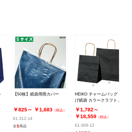
ト
【50枚】紙袋用雨カバー
HEIKO チャームバッグ 手提
げ紙袋 カラークラフト 黒
￥825～
￥1,683
￥1,782～
（税込）
￥18,559
（税込）
61-312-14
61-309-12
5
全
商品