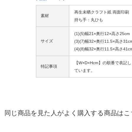
再生未晒クラフト紙 両面印刷
素材
持ち手：丸ひも
(1)(5)幅21×奥行12×高さ25cm
サイズ
(3)(7)幅32×奥行11.5×高さ31c
(4)(8)幅32×奥行11.5×高さ41c
【W×D×Hcm】の順番で表記し
特記事項
ています。
同じ商品を見た人がよく購入する商品はこ