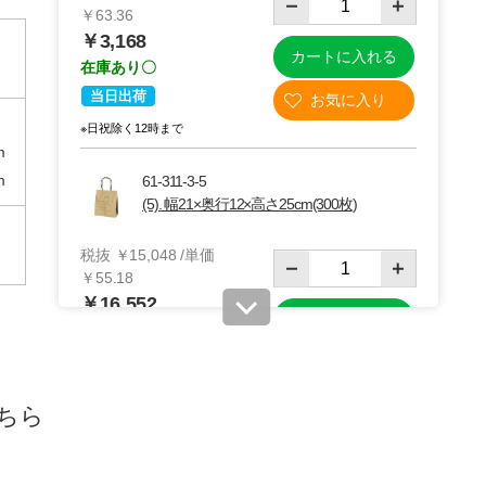
￥63.36
￥3,168
カートに入れる
在庫あり〇
当日出荷
※日祝除く12時まで
m
m
61-311-3-5
(5). 幅21×奥行12×高さ25cm(300枚)
税抜 ￥15,048 /単価
￥55.18
￥16,552
カートに入れる
08月24日頃の出荷
送料無料
別送
ちら
61-311-3-7
(7). 幅32×奥行11.5×高さ31cm(200枚)