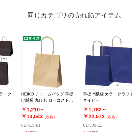
同じカテゴリの売れ筋アイテム
カラーク
HEIKO チャームバッグ 手提
手提げ紙袋 カラークラフ
げ紙袋 丸ひも ローコストタ
ネイビー
イプ 茶無地
￥1,210～
￥1,782～
￥13,543
￥22,572
（税込）
（税込）
61-813-81
61-309-11