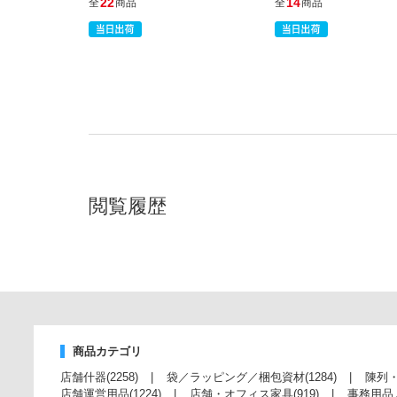
22
14
全
商品
全
商品
閲覧履歴
商品カテゴリ
店舗什器
(2258)
袋／ラッピング／梱包資材
(1284)
陳列
店舗運営用品
(1224)
店舗・オフィス家具
(919)
事務用品