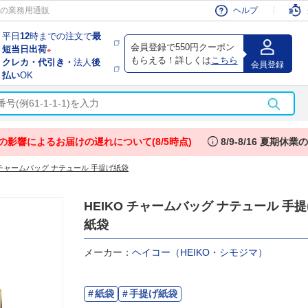
会員
の業務用通販
ヘルプ
平日
12
時までの注文で
最
会員登録で550円クーポン
短当日出荷
※
もらえる！詳しくは
こちら
クレカ・代引き・
法人
後
会員登録
払い
OK
info
の影響によるお届けの遅れについて(8/5時点)
8/9-8/16 夏期休
O チャームバッグ ナテュール 手提げ紙袋
HEIKO チャームバッグ ナテュール 手
紙袋
メーカー：
ヘイコー（HEIKO・シモジマ）
紙袋
手提げ紙袋