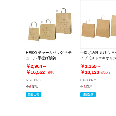
HEIKO チャームバッグ ナテ
手提げ紙袋 丸ひも 
ュール 手提げ紙袋
イプ〔ストエキオリ
￥2,904～
￥1,155～
￥16,552
￥10,120
（税込）
（税込）
61-311-3
61-838-79
6
6
全
商品
全
商品