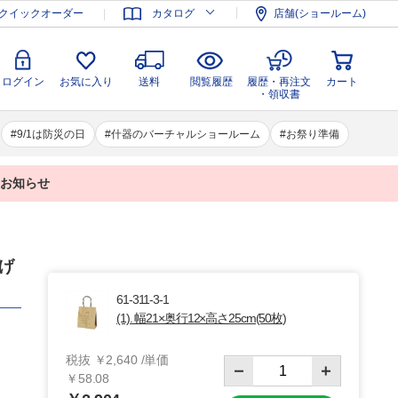
登録
ログイン
お気に入り
送料
閲覧履歴
履歴・再注文
クイックオーダー
カタログ
店舗(ショールーム)
カート
・領収書
ログイン
お気に入り
送料
閲覧履歴
履歴・再注文
カート
・領収書
9/1は防災の日
什器のバーチャルショールーム
お祭り準備
業のお知らせ
提げ
61-311-3-1
(1). 幅21×奥行12×高さ25cm(50枚)
税抜 ￥2,640 /単価
￥58.08