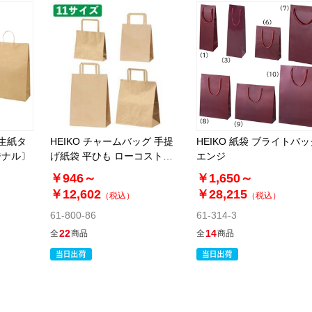
再生紙タ
HEIKO チャームバッグ 手提
HEIKO 紙袋 ブライトバッ
ジナル〕
げ紙袋 平ひも ローコストタ
エンジ
イプ 茶無地
￥946～
￥1,650～
￥12,602
￥28,215
（税込）
（税込）
61-800-86
61-314-3
22
14
全
商品
全
商品