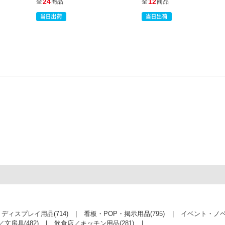
24
12
全
商品
全
商品
・ディスプレイ用品
(714)
看板・POP・掲示用品
(795)
イベント・ノ
／文房具
(482)
飲食店／キッチン用品
(281)