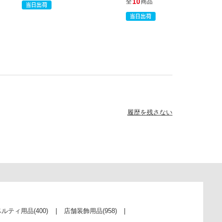
10
全
商品
履歴を残さない
ベルティ用品
(400)
店舗装飾用品
(958)