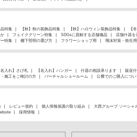
飾品特集
【秋】秋の装飾品特集
【秋】ハロウィン装飾品特集
【冬
んか
フェイクグリーン特集
SDGsに貢献する店舗備品
店舗什器を
ガー特集
棚下照明の選び方
フラワーショップ用
飛沫対策・衛生用
【名入れ】さげ札
【名入れ】ハンガー
什器の相談承ります
販促什
計・施工をご検討の方
バーチャルショールーム
公費でのご購入につい
約
レビュー規約
個人情報保護の取り組み
大西グループ ソーシャ
ebsite
採用情報