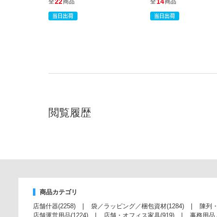
22
14
全
商品
全
商品
閲覧履歴
商品カテゴリ
店舗什器
(2258)
袋／ラッピング／梱包資材
(1284)
陳列
店舗運営用品
(1224)
店舗・オフィス家具
(919)
事務用品