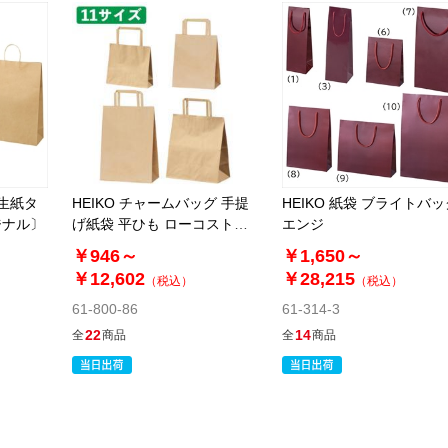
再生紙タ
HEIKO チャームバッグ 手提
HEIKO 紙袋 ブライトバッ
ジナル〕
げ紙袋 平ひも ローコストタ
エンジ
イプ 茶無地
￥946～
￥1,650～
￥12,602
￥28,215
（税込）
（税込）
61-800-86
61-314-3
22
14
全
商品
全
商品