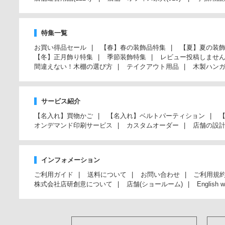
特集一覧
お買い得品セール
【春】春の装飾品特集
【夏】夏の装
【冬】正月飾り特集
季節装飾特集
レビュー投稿しませ
間違えない！木棚の選び方
テイクアウト用品
木製ハン
サービス紹介
【名入れ】買物かご
【名入れ】ベルトパーティション
オンデマンド印刷サービス
カスタムオーダー
店舗の設
インフォメーション
ご利用ガイド
送料について
お問い合わせ
ご利用規
株式会社店研創意について
店舗(ショールーム)
English w