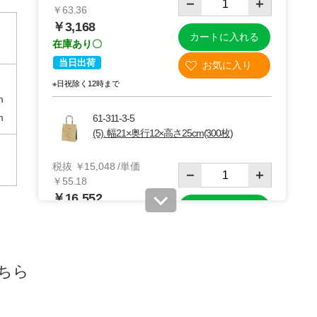
￥63.36
￥3,168
カートに入れる
在庫あり〇
当日出荷
※日祝除く12時まで
m
m
61-311-3-5
(5). 幅21×奥行12×高さ25cm(300枚)
税抜 ￥15,048 /単価
￥55.18
￥16,552
カートに入れる
08月24日頃の出荷
送料無料
別送
ちら
61-311-3-7
(7). 幅32×奥行11.5×高さ31cm(200枚)