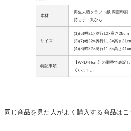
再生未晒クラフト紙 両面印刷
素材
持ち手：丸ひも
(1)(5)幅21×奥行12×高さ25cm
サイズ
(3)(7)幅32×奥行11.5×高さ31c
(4)(8)幅32×奥行11.5×高さ41c
【W×D×Hcm】の順番で表記し
特記事項
ています。
同じ商品を見た人がよく購入する商品はこ