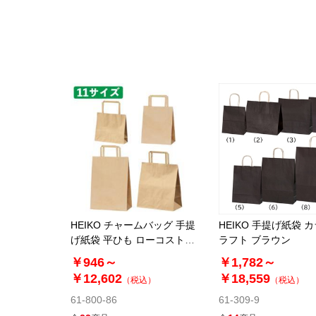
HEIKO チャームバッグ 手提
HEIKO 手提げ紙袋 
げ紙袋 平ひも ローコストタ
ラフト ブラウン
イプ 茶無地
￥946～
￥1,782～
￥12,602
￥18,559
（税込）
（税込）
61-800-86
61-309-9