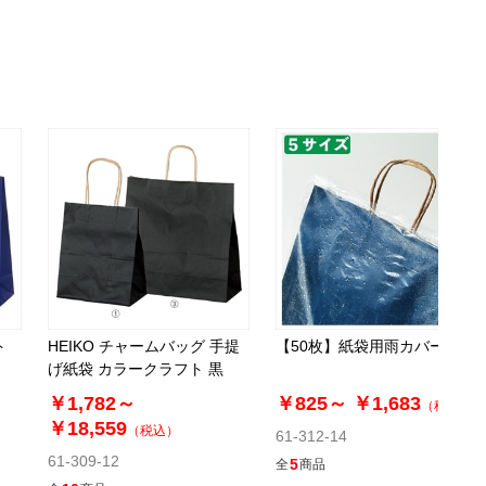
ト
HEIKO チャームバッグ 手提
【50枚】紙袋用雨カバー
げ紙袋 カラークラフト 黒
￥1,782～
￥825～
￥1,683
（税込）
￥18,559
（税込）
61-312-14
61-309-12
5
全
商品