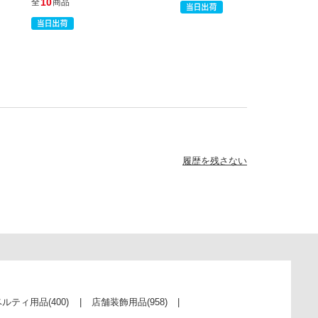
10
全
商品
履歴を残さない
ベルティ用品
(400)
店舗装飾用品
(958)