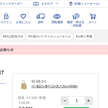
登録
ログイン
お気に入り
送料
閲覧履歴
履歴・再注文
クイックオーダー
カタログ
店舗(ショールーム)
カート
・領収書
ログイン
お気に入り
送料
閲覧履歴
履歴・再注文
カート
・領収書
9/1は防災の日
什器のバーチャルショールーム
お祭り準備
業のお知らせ
提げ
61-311-3-1
(1). 幅21×奥行12×高さ25cm(50枚)
税抜 ￥2,640 /単価
￥58.08