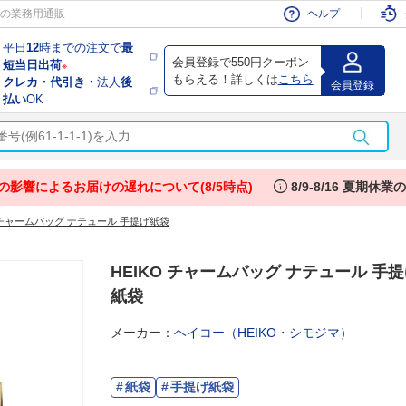
会員
の業務用通販
ヘルプ
平日
12
時までの注文で
最
会員登録で550円クーポン
短当日出荷
※
もらえる！詳しくは
こちら
クレカ・代引き・
法人
後
会員登録
払い
OK
info
の影響によるお届けの遅れについて(8/5時点)
8/9-8/16 夏期休
O チャームバッグ ナテュール 手提げ紙袋
HEIKO チャームバッグ ナテュール 手
紙袋
メーカー：
ヘイコー（HEIKO・シモジマ）
紙袋
手提げ紙袋