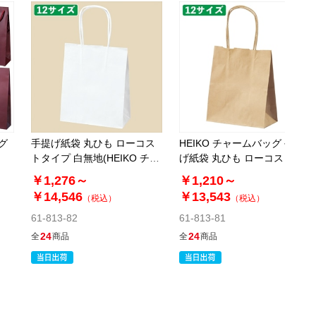
税抜 ￥10,260 /単価
￥56.43
￥11,286
カートに入れる
08月24日頃の出荷
送料無料
別送
61-311-3-8
(8). 幅32×奥行11.5×高さ41cm(200枚)
グ
手提げ紙袋 丸ひも ローコス
HEIKO チャームバッグ 手提
トタイプ 白無地(HEIKO チャ
げ紙袋 丸ひも ローコストタ
税抜 ￥10,944 /単価
ームバッグ)
イプ 茶無地
￥1,276～
￥1,210～
￥60.19
￥14,546
￥13,543
￥12,038
（税込）
（税込）
カートに入れる
08月24日頃の出荷
61-813-82
61-813-81
送料無料
別送
24
24
全
商品
全
商品