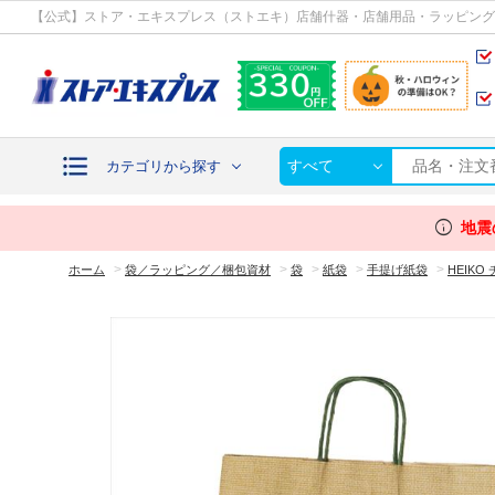
カテゴリから探す
【公式】ストア・エキスプレス（ストエキ）店舗什器・店舗用品・ラッピング
すべて
カテゴリから探す
info
地震
>
>
>
>
>
ホーム
袋／ラッピング／梱包資材
袋
紙袋
手提げ紙袋
HEIK