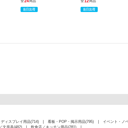
24
12
全
商品
全
商品
・ディスプレイ用品
(714)
看板・POP・掲示用品
(795)
イベント・ノ
／文房具
(482)
飲食店／キッチン用品
(281)