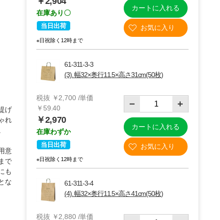
￥2,904
カートに入れる
在庫あり〇
当日出荷
※日祝除く12時まで
61-311-3-3
(3). 幅32×奥行11.5×高さ31cm(50枚)
税抜 ￥2,700 /単価
￥59.40
提げ
￥2,970
ゃれ
カートに入れる
。
在庫わずか
(3)幅32×奥行11.5×高さ31cm(50枚)
当日出荷
用意
※日祝除く12時まで
まで
にも
とな
61-311-3-4
(4). 幅32×奥行11.5×高さ41cm(50枚)
税抜 ￥2,880 /単価