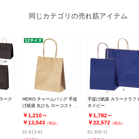
同じカテゴリの売れ筋アイテム
カラーク
HEIKO チャームバッグ 手提
手提げ紙袋 カラークラフ
げ紙袋 丸ひも ローコストタ
ネイビー
イプ 茶無地
￥1,210～
￥1,782～
￥13,543
￥22,572
（税込）
（税込）
61-813-81
61-309-11