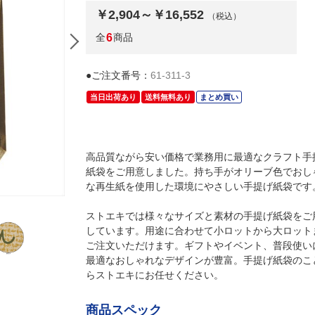
￥2,904～￥16,552
（税込）
全
6
商品
●ご注文番号：
61-311-3
当日出荷あり
送料無料あり
まとめ買い
高品質ながら安い価格で業務用に最適なクラフト手
紙袋をご用意しました。持ち手がオリーブ色でおし
な再生紙を使用した環境にやさしい手提げ紙袋です
(1)幅21×奥行12×高さ25cm(50枚)
ストエキでは様々なサイズと素材の手提げ紙袋をご
しています。用途に合わせて小ロットから大ロット
ご注文いただけます。ギフトやイベント、普段使い
最適なおしゃれなデザインが豊富。手提げ紙袋のこ
らストエキにお任せください。
商品スペック