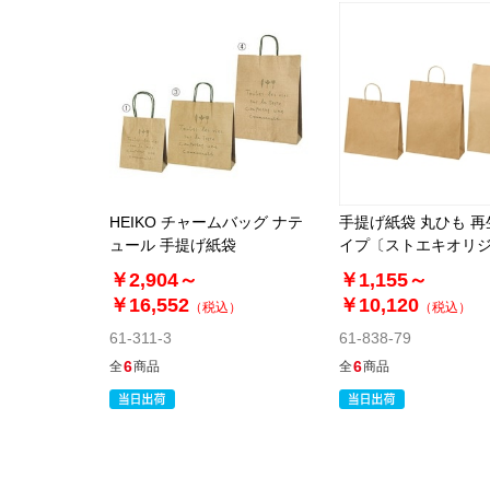
HEIKO チャームバッグ ナテ
手提げ紙袋 丸ひも 
ュール 手提げ紙袋
イプ〔ストエキオリ
￥2,904～
￥1,155～
￥16,552
￥10,120
（税込）
（税込）
61-311-3
61-838-79
6
6
全
商品
全
商品