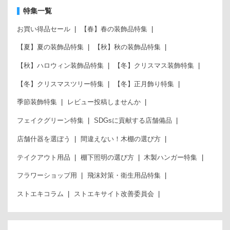
特集一覧
お買い得品セール
【春】春の装飾品特集
【夏】夏の装飾品特集
【秋】秋の装飾品特集
【秋】ハロウィン装飾品特集
【冬】クリスマス装飾特集
【冬】クリスマスツリー特集
【冬】正月飾り特集
季節装飾特集
レビュー投稿しませんか
フェイクグリーン特集
SDGsに貢献する店舗備品
店舗什器を選ぼう
間違えない！木棚の選び方
テイクアウト用品
棚下照明の選び方
木製ハンガー特集
フラワーショップ用
飛沫対策・衛生用品特集
ストエキコラム
ストエキサイト改善委員会