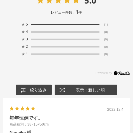
5.0
1
レビュー件数：
件
★
5
(1)
★
4
(0)
★
3
(0)
★
2
(0)
★
1
(0)
絞り込み
表示：新しい順
2022.12.4
毎年恒例です。
商品種別：38×15×50cm
Nagaike