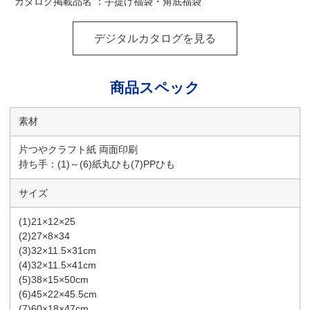
カタログ掲載品名 ：手提げ福袋・角底福袋
デジタルカタログを見る
商品スペック
素材
片つやクラフト紙 両面印刷
持ち手：(1)～(6)紙丸ひも(7)PPひも
サイズ
(1)21×12×25
(2)27×8×34
(3)32×11.5×31cm
(4)32×11.5×41cm
(5)38×15×50cm
(6)45×22×45.5cm
(7)60×18×47cm