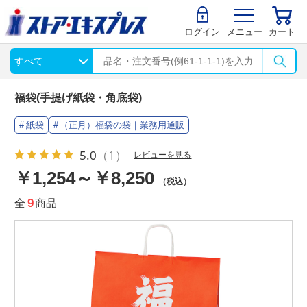
ログイン
メニュー
カート
福袋(手提げ紙袋・角底袋)
紙袋
（正月）福袋の袋｜業務用通販
5.0
（1）
レビューを見る
￥1,254～￥8,250
（税込）
全
9
商品