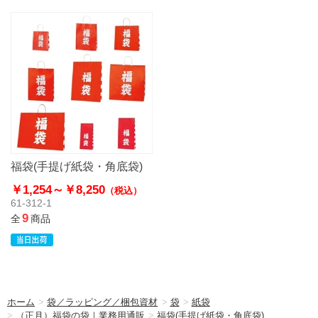
福袋(手提げ紙袋・角底袋)
￥1,254～
￥8,250
（税込）
61-312-1
9
全
商品
ホーム
>
袋／ラッピング／梱包資材
>
袋
>
紙袋
>
（正月）福袋の袋｜業務用通販
>
福袋(手提げ紙袋・角底袋)