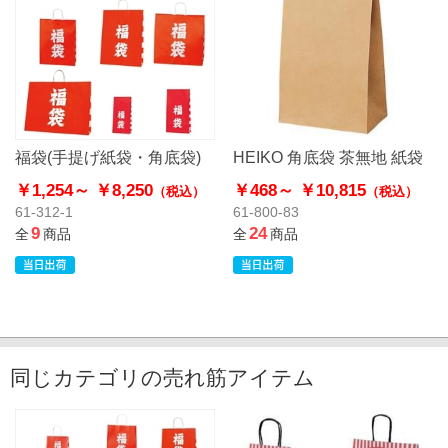
福袋(手提げ紙袋・角底袋)
HEIKO 角底袋 茶無地 紙袋
￥1,254～
￥8,250
￥468～
￥10,815
（税込）
（税込）
61-312-1
61-800-83
9
24
全
商品
全
商品
同じカテゴリの売れ筋アイテム