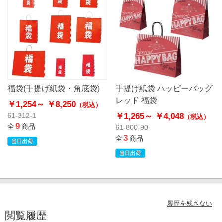
福袋(手提げ紙袋・角底袋)
手提げ紙袋 ハッピーバッグ
レッド 福袋
￥1,254～
￥8,250
（税込）
￥1,265～
￥4,048
61-312-1
（税込）
9
全
商品
61-800-90
3
全
商品
履歴を残さない
閲覧履歴