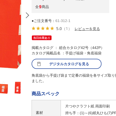
全
9
商品
●ご注文番号：
61-312-1
5.0
（1）
レビューを見る
当日出荷あり
掲載カタログ ： 総合カタログ42号（442P）
カタログ掲載品名 ：手提げ福袋・角底福袋
デジタルカタログを見る
角底袋から手提げ袋まで定番の福袋を各サイズ取り
（1）21×12×25
ました。
商品スペック
片つやクラフト紙 両面印刷
素材
持ち手：(1)～(6)紙丸ひも(7)P