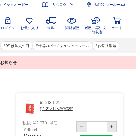
登録
ログイン
お気に入り
送料
閲覧履歴
履歴・再注文
クイックオーダー
カタログ
店舗(ショールーム)
カート
・領収書
ログイン
お気に入り
送料
閲覧履歴
履歴・再注文
カート
・領収書
9/1は防災の日
什器のバーチャルショールーム
お祭り準備
業のお知らせ
61-312-1-21
(1). 21×12×25(50枚)
税抜 ￥2,070 /単価
￥45.54