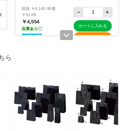
税抜 ￥4,140 /単価
表
￥91.08
￥4,554
カートに入れる
在庫あり〇
当日出荷
※日祝除く12時まで
ちら
61-312-1-4
(6). 45×22×45.5cm(50枚)
税抜 ￥4,800 /単価
￥105.60
￥5,280
カートに入れる
在庫あり〇
当日出荷
※日祝除く12時まで
61-312-1-5