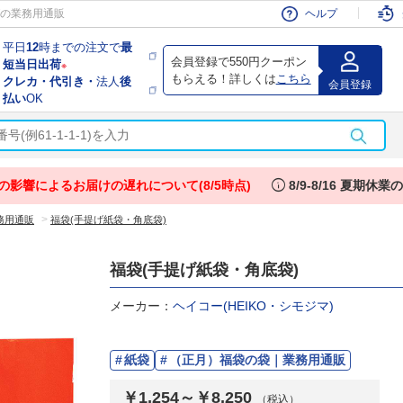
会員
の業務用通販
ヘルプ
平日
12
時までの注文で
最
会員登録で550円クーポン
短当日出荷
※
もらえる！詳しくは
こちら
クレカ・代引き・
法人
後
会員登録
払い
OK
info
の影響によるお届けの遅れについて(8/5時点)
8/9-8/16 夏期休
>
務用通販
福袋(手提げ紙袋・角底袋)
福袋(手提げ紙袋・角底袋)
メーカー：
ヘイコー(HEIKO・シモジマ)
紙袋
（正月）福袋の袋｜業務用通販
￥1,254～￥8,250
（税込）