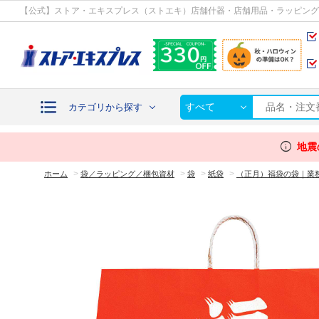
カテゴリから探す
【公式】ストア・エキスプレス（ストエキ）店舗什器・店舗用品・ラッピング
すべて
カテゴリから探す
info
地震
>
>
>
>
ホーム
袋／ラッピング／梱包資材
袋
紙袋
（正月）福袋の袋｜業