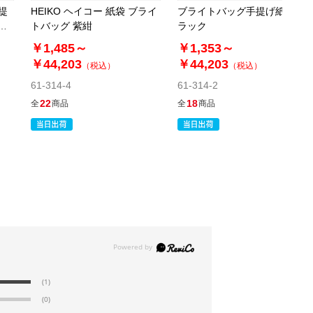
提
HEIKO ヘイコー 紙袋 ブライ
ブライトバッグ手提げ紙袋 ブ
(7). 60×18×47cm(50枚)
タ
トバッグ 紫紺
ラック
税抜 ￥7,500 /単価
￥1,485～
￥1,353～
￥165.00
￥44,203
￥44,203
（税込）
（税込）
￥8,250
61-314-4
61-314-2
カートに入れる
在庫あり〇
22
18
全
商品
全
商品
当日出荷
※日祝除く12時まで
61-312-1-11
(8). 角底 16×6.5×32cm(100枚)
税抜 ￥1,140 /単価
￥12.54
￥1,254
カートに入れる
在庫あり〇
当日出荷
(1)
(0)
※日祝除く12時まで