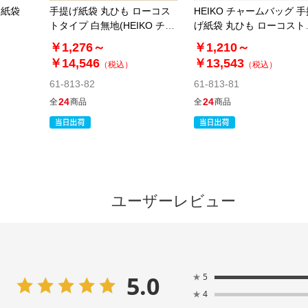
 紙袋
手提げ紙袋 丸ひも ローコス
HEIKO チャームバッグ 手
トタイプ 白無地(HEIKO チャ
げ紙袋 丸ひも ローコスト
ームバッグ)
イプ 茶無地
￥1,276～
￥1,210～
￥14,546
￥13,543
（税込）
（税込）
61-813-82
61-813-81
24
24
全
商品
全
商品
ユーザーレビュー
5.0
★
5
★
4