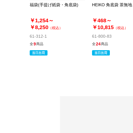
福袋(手提げ紙袋・角底袋)
HEIKO 角底袋 茶無地
￥1,254～
￥468～
￥8,250
￥10,815
（税込）
（税込）
61-312-1
61-800-83
9
24
全
商品
全
商品