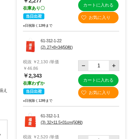
￥2,277
カートに入れる
在庫あり〇
当日出荷
※日祝除く12時まで
61-312-1-22
(2). 27×8×34(50枚)
税抜 ￥2,130 /単価
￥46.86
￥2,343
カートに入れる
在庫わずか
揃え
（2）27×8×34
当日出荷
※日祝除く12時まで
61-312-1-1
(3). 32×11.5×31cm(50枚)
P
税抜 ￥2,520 /単価