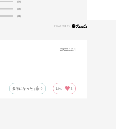
(0)
(0)
61-312-1-12
(9). 角底 21×8×38.5cm(100枚)
(0)
税抜 ￥1,980 /単価
￥21.78
￥2,178
カートに入れる
在庫あり〇
2022.12.4
当日出荷
※日祝除く12時まで
参考になった
0
Like!
1