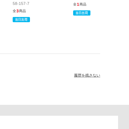
58-157-7
1
全
商品
3
全
商品
履歴を残さない