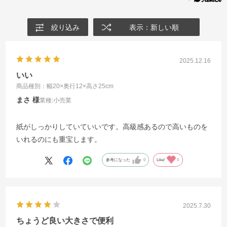
絞り込み
表示：新しい順
2025.12.16
いい
商品種別：幅20×奥行12×高さ25cm
まさ
業種:
小売業
紙がしっかりしていていいです。高級感あるので高いものを
いれるのにも重宝します。
参考になった
0
Like!
0
2025.7.30
ちょうど良い大きさで便利