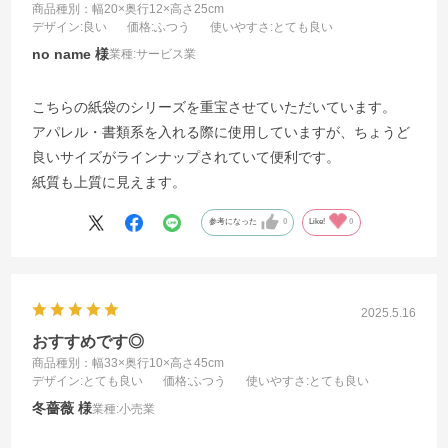
商品種別：幅20×奥行12×高さ25cm
デザイン
:良い
価格
:ふつう
使いやすさ
:とても良い
no name
業種:
サービス業
こちらの紙袋のシリーズを重宝させていただいています。
アパレル・書類系を入れる際に使用していますが、ちょうど
良いサイズがラインナップされていて便利です。
紙質も上質に見えます。
参考になった
0
Like!
0
2025.5.16
おすすめです◎
商品種別：幅33×奥行10×高さ45cm
デザイン
:とても良い
価格
:ふつう
使いやすさ
:とても良い
冬薔薇
業種:
小売業