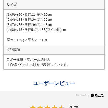
サイズ
(1)(5)幅20×奥行12×高さ25cm
(2)(6)幅33×奥行10×高さ29cm
(3)(7)幅33×奥行10×高さ45cm
(4)(8)幅13×奥行9×高さ36(ワイン用)cm
厚み：120g／平方メートル
特記事項
口ボール紙・底ボール紙付き
【W×D×Hcm】の順番で表記しています。
ユーザーレビュー
4.7