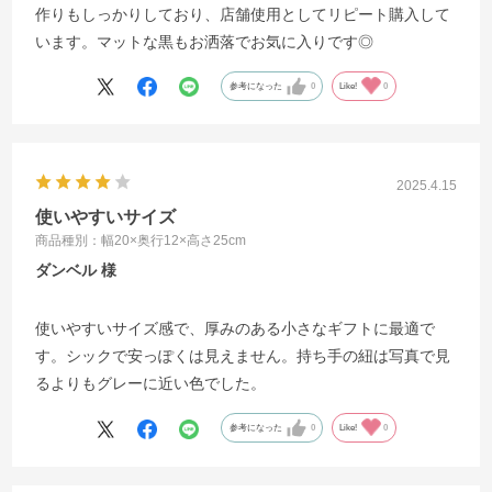
作りもしっかりしており、店舗使用としてリピート購入して
います。マットな黒もお洒落でお気に入りです◎
参考になった
0
Like!
0
2025.4.15
使いやすいサイズ
商品種別：幅20×奥行12×高さ25cm
ダンベル
使いやすいサイズ感で、厚みのある小さなギフトに最適で
す。シックで安っぽくは見えません。持ち手の紐は写真で見
るよりもグレーに近い色でした。
参考になった
0
Like!
0