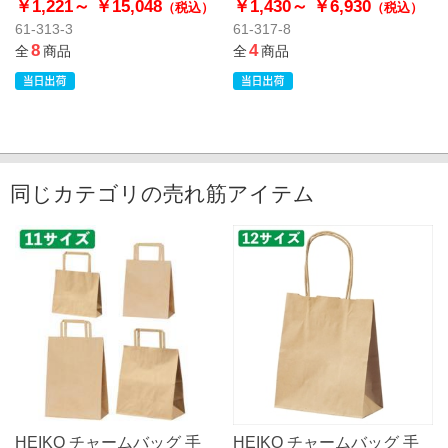
￥1,221～
￥15,048
￥1,430～
￥6,930
（税込）
（税込）
61-313-3
61-317-8
8
4
全
商品
全
商品
同じカテゴリの売れ筋アイテム
HEIKO チャームバッグ 手
HEIKO チャームバッグ 手