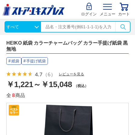
ログイン
メニュー
カート
HEIKO 紙袋 カラーチャームバッグ カラー手提げ紙袋 黒
無地
紙袋
手提げ紙袋
4.7
（6）
レビューを見る
￥1,221～￥15,048
（税込）
全
8
商品