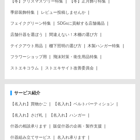
【冬】クリスマスツリー特集
【冬】正月飾り特集
季節装飾特集
レビュー投稿しませんか
フェイクグリーン特集
SDGsに貢献する店舗備品
店舗什器を選ぼう
間違えない！木棚の選び方
テイクアウト用品
棚下照明の選び方
木製ハンガー特集
フラワーショップ用
飛沫対策・衛生用品特集
ストエキコラム
ストエキサイト改善委員会
サービス紹介
【名入れ】買物かご
【名入れ】ベルトパーティション
【名入れ】さげ札
【名入れ】ハンガー
什器の相談承ります
販促什器の企画・製作支援
什器組み立てサービス
名入れ承ります