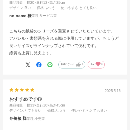
商品種別：幅20×奥行12×高さ25cm
デザイン
:良い
価格
:ふつう
使いやすさ
:とても良い
no name
業種:
サービス業
こちらの紙袋のシリーズを重宝させていただいています。
アパレル・書類系を入れる際に使用していますが、ちょうど
良いサイズがラインナップされていて便利です。
紙質も上質に見えます。
参考になった
0
Like!
0
2025.5.16
おすすめです◎
商品種別：幅33×奥行10×高さ45cm
デザイン
:とても良い
価格
:ふつう
使いやすさ
:とても良い
冬薔薇
業種:
小売業