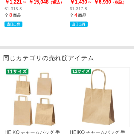
￥1,221～
￥15,048
￥1,430～
￥6,930
（税込）
（税込）
61-313-3
61-317-8
8
4
全
商品
全
商品
同じカテゴリの売れ筋アイテム
HEIKO チャームバッグ 手
HEIKO チャームバッグ 手