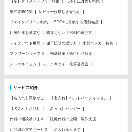
【冬】クリスマスツリー特集
【冬】正月飾り特集
季節装飾特集
レビュー投稿しませんか
フェイクグリーン特集
SDGsに貢献する店舗備品
店舗什器を選ぼう
間違えない！木棚の選び方
テイクアウト用品
棚下照明の選び方
木製ハンガー特集
フラワーショップ用
飛沫対策・衛生用品特集
ストエキコラム
ストエキサイト改善委員会
サービス紹介
【名入れ】買物かご
【名入れ】ベルトパーティション
【名入れ】さげ札
【名入れ】ハンガー
什器の相談承ります
販促什器の企画・製作支援
什器組み立てサービス
名入れ承ります