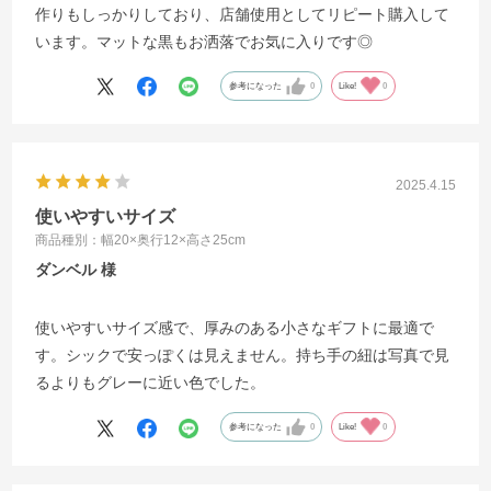
作りもしっかりしており、店舗使用としてリピート購入して
います。マットな黒もお洒落でお気に入りです◎
参考になった
0
Like!
0
2025.4.15
使いやすいサイズ
商品種別：幅20×奥行12×高さ25cm
ダンベル
使いやすいサイズ感で、厚みのある小さなギフトに最適で
す。シックで安っぽくは見えません。持ち手の紐は写真で見
るよりもグレーに近い色でした。
参考になった
0
Like!
0