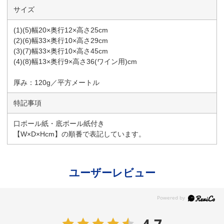
サイズ
(1)(5)幅20×奥行12×高さ25cm
(2)(6)幅33×奥行10×高さ29cm
(3)(7)幅33×奥行10×高さ45cm
(4)(8)幅13×奥行9×高さ36(ワイン用)cm
厚み：120g／平方メートル
特記事項
口ボール紙・底ボール紙付き
【W×D×Hcm】の順番で表記しています。
ユーザーレビュー
4.7