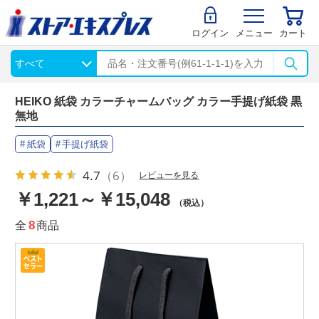
ログイン
メニュー
カート
HEIKO 紙袋 カラーチャームバッグ カラー手提げ紙袋 黒
無地
紙袋
手提げ紙袋
4.7
（6）
レビューを見る
￥1,221～￥15,048
（税込）
全
8
商品