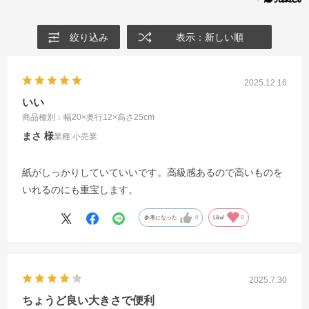
絞り込み
表示：新しい順
2025.12.16
いい
商品種別：幅20×奥行12×高さ25cm
まさ
業種:
小売業
紙がしっかりしていていいです。高級感あるので高いものを
いれるのにも重宝します。
参考になった
0
Like!
0
2025.7.30
ちょうど良い大きさで便利