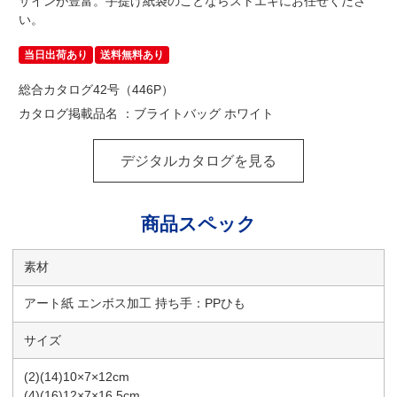
ザインが豊富。手提げ紙袋のことならストエキにお任せくださ
い。
当日出荷あり
送料無料あり
総合カタログ42号（446P）
カタログ掲載品名 ：ブライトバッグ ホワイト
デジタルカタログを見る
商品スペック
素材
アート紙 エンボス加工 持ち手：PPひも
サイズ
(2)(14)10×7×12cm
(4)(16)12×7×16.5cm