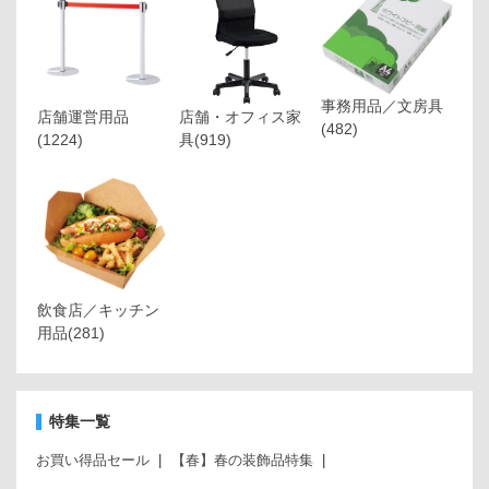
事務用品／文房具
店舗運営用品
店舗・オフィス家
(482)
(1224)
具
(919)
飲食店／キッチン
用品
(281)
特集一覧
お買い得品セール
【春】春の装飾品特集