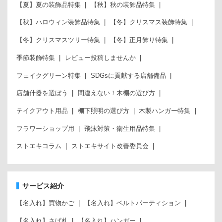
【夏】夏の装飾品特集
【秋】秋の装飾品特集
【秋】ハロウィン装飾品特集
【冬】クリスマス装飾特集
【冬】クリスマスツリー特集
【冬】正月飾り特集
季節装飾特集
レビュー投稿しませんか
フェイクグリーン特集
SDGsに貢献する店舗備品
店舗什器を選ぼう
間違えない！木棚の選び方
テイクアウト用品
棚下照明の選び方
木製ハンガー特集
フラワーショップ用
飛沫対策・衛生用品特集
ストエキコラム
ストエキサイト改善委員会
サービス紹介
【名入れ】買物かご
【名入れ】ベルトパーティション
【名入れ】さげ札
【名入れ】ハンガー