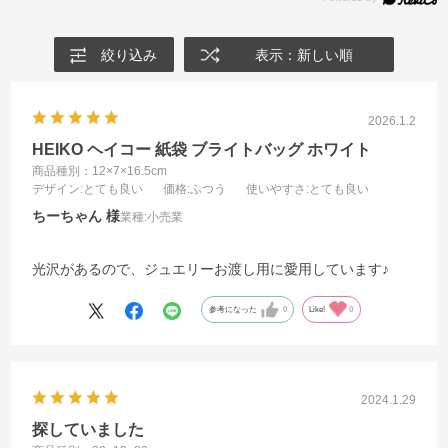
絞り込み
表示：新しい順
2026.1.2
HEIKO ヘイコー 紙袋 ブライトバッグ ホワイト
商品種別：12×7×16.5cm
デザイン
:とても良い
価格
:ふつう
使いやすさ
:とても良い
ちーちゃん
業種:
小売業
光沢があるので、ジュエリーお渡し用に愛用しています♪
参考になった
0
Like!
0
2024.1.29
探していました