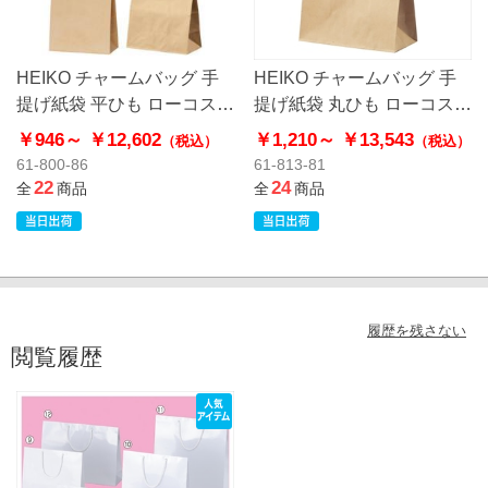
HEIKO チャームバッグ 手
HEIKO チャームバッグ 手
提げ紙袋 平ひも ローコスト
提げ紙袋 丸ひも ローコスト
タイプ 茶無地
タイプ 茶無地
￥946～
￥12,602
￥1,210～
￥13,543
（税込）
（税込）
61-800-86
61-813-81
22
24
全
商品
全
商品
履歴を残さない
閲覧履歴