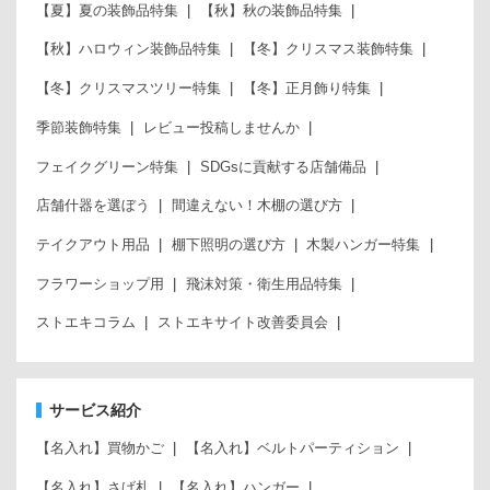
【夏】夏の装飾品特集
【秋】秋の装飾品特集
【秋】ハロウィン装飾品特集
【冬】クリスマス装飾特集
【冬】クリスマスツリー特集
【冬】正月飾り特集
季節装飾特集
レビュー投稿しませんか
フェイクグリーン特集
SDGsに貢献する店舗備品
店舗什器を選ぼう
間違えない！木棚の選び方
テイクアウト用品
棚下照明の選び方
木製ハンガー特集
フラワーショップ用
飛沫対策・衛生用品特集
ストエキコラム
ストエキサイト改善委員会
サービス紹介
【名入れ】買物かご
【名入れ】ベルトパーティション
【名入れ】さげ札
【名入れ】ハンガー