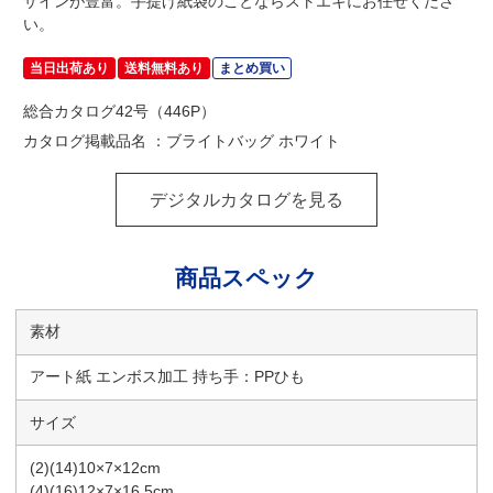
ザインが豊富。手提げ紙袋のことならストエキにお任せくださ
い。
当日出荷あり
送料無料あり
まとめ買い
総合カタログ42号（446P）
カタログ掲載品名 ：ブライトバッグ ホワイト
デジタルカタログを見る
商品スペック
素材
アート紙 エンボス加工 持ち手：PPひも
サイズ
(2)(14)10×7×12cm
(4)(16)12×7×16.5cm