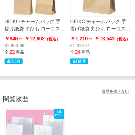
HEIKO チャームバッグ 手
HEIKO チャームバッグ 手
提げ紙袋 平ひも ローコスト
提げ紙袋 丸ひも ローコスト
タイプ 茶無地
タイプ 茶無地
￥946～
￥12,602
￥1,210～
￥13,543
（税込）
（税込）
61-800-86
61-813-81
22
24
全
商品
全
商品
履歴を残さない
閲覧履歴