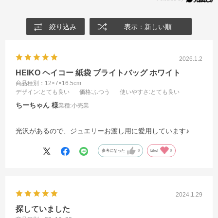
絞り込み
表示：新しい順
2026.1.2
HEIKO ヘイコー 紙袋 ブライトバッグ ホワイト
商品種別：12×7×16.5cm
デザイン
:とても良い
価格
:ふつう
使いやすさ
:とても良い
ちーちゃん
業種:
小売業
光沢があるので、ジュエリーお渡し用に愛用しています♪
参考になった
0
Like!
0
2024.1.29
探していました