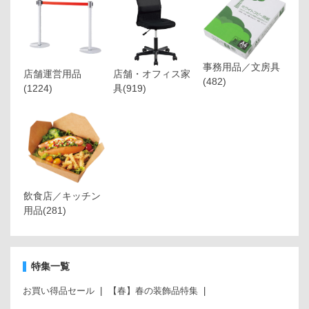
事務用品／文房具
店舗運営用品
店舗・オフィス家
(482)
(1224)
具
(919)
飲食店／キッチン
用品
(281)
特集一覧
お買い得品セール
【春】春の装飾品特集