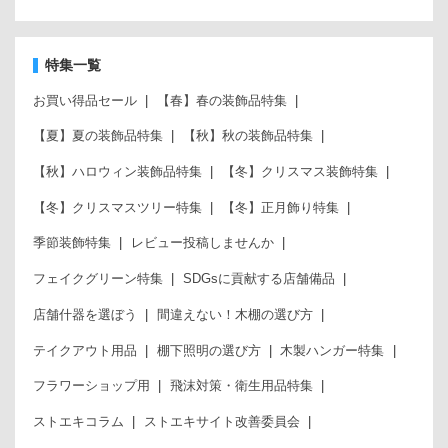
特集一覧
お買い得品セール
【春】春の装飾品特集
【夏】夏の装飾品特集
【秋】秋の装飾品特集
【秋】ハロウィン装飾品特集
【冬】クリスマス装飾特集
【冬】クリスマスツリー特集
【冬】正月飾り特集
季節装飾特集
レビュー投稿しませんか
フェイクグリーン特集
SDGsに貢献する店舗備品
店舗什器を選ぼう
間違えない！木棚の選び方
テイクアウト用品
棚下照明の選び方
木製ハンガー特集
フラワーショップ用
飛沫対策・衛生用品特集
ストエキコラム
ストエキサイト改善委員会