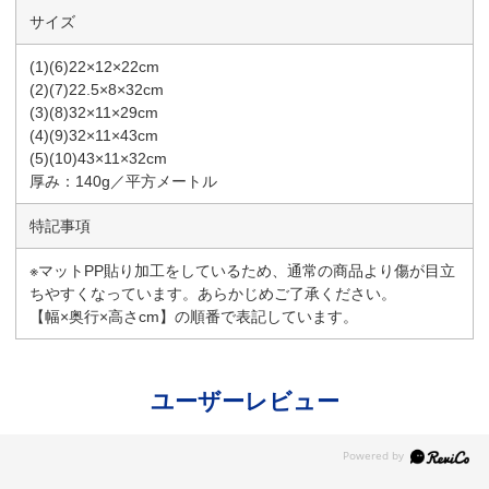
サイズ
(1)(6)22×12×22cm
(2)(7)22.5×8×32cm
(3)(8)32×11×29cm
(4)(9)32×11×43cm
(5)(10)43×11×32cm
厚み：140g／平方メートル
特記事項
※マットPP貼り加工をしているため、通常の商品より傷が目立
ちやすくなっています。あらかじめご了承ください。
【幅×奥行×高さcm】の順番で表記しています。
ユーザーレビュー