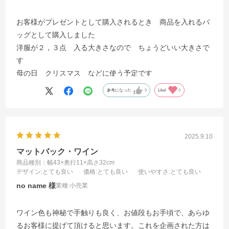
お客様がプレゼントとして購入されるとき 商品を入れるバ
ッグとして購入しました
洋服が２，３点 入る大きさなので ちょうどいい大きさで
す
母の日 クリスマス などに使う予定です
参考になった
0
Like!
0
2025.9.10
マットバック・ワイン
商品種別：幅43×奥行11×高さ32cm
デザイン
:とても良い
価格
:とても良い
使いやすさ
:とても良い
no name
業種:
小売業
ワイン色も神秘で手触りも良く、お値段もお手頃で、あらゆ
るお客様に提げて頂けると思います。これを企画された方は