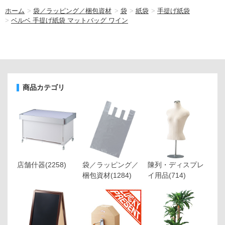
ホーム
>
袋／ラッピング／梱包資材
>
袋
>
紙袋
>
手提げ紙袋
>
ベルベ 手提げ紙袋 マットバッグ ワイン
商品カテゴリ
店舗什器
(2258)
袋／ラッピング／
陳列・ディスプレ
梱包資材
(1284)
イ用品
(714)