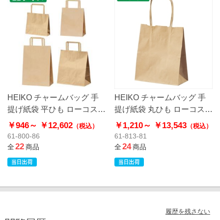
HEIKO チャームバッグ 手
HEIKO チャームバッグ 手
提げ紙袋 平ひも ローコスト
提げ紙袋 丸ひも ローコスト
タイプ 茶無地
タイプ 茶無地
￥946～
￥12,602
￥1,210～
￥13,543
（税込）
（税込）
61-800-86
61-813-81
22
24
全
商品
全
商品
履歴を残さない