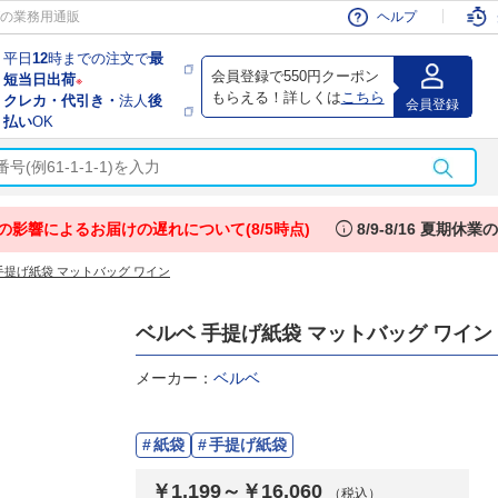
会員
の業務用通販
ヘルプ
平日
12
時までの注文で
最
会員登録で550円クーポン
短当日出荷
※
もらえる！詳しくは
こちら
クレカ・代引き・
法人
後
会員登録
払い
OK
info
の影響によるお届けの遅れについて(8/5時点)
8/9-8/16 夏期休
手提げ紙袋 マットバッグ ワイン
ベルベ 手提げ紙袋 マットバッグ ワイン
メーカー：
ベルベ
紙袋
手提げ紙袋
￥1,199～￥16,060
（税込）