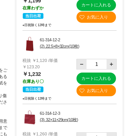
￥1,199
カートに入れる
在庫わずか
当日出荷
※日祝除く12時まで
61-314-12-2
(2). 22.5×8×32cm(10枚)
税抜 ￥1,120 /単価
￥123.20
をご
￥1,232
ある
カートに入れる
在庫あり〇
紙を
(2)22.5×8×32cm 10枚
当日出荷
り傷
※日祝除く12時まで
ださ
61-314-12-3
(3). 32×11×29cm(10枚)
用意
まで
にも
税抜 ￥1,260 /単価