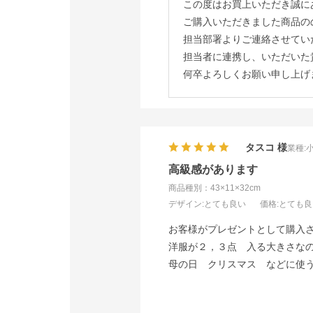
この度はお買上いただき誠に
ご購入いただきました商品の
担当部署よりご連絡させてい
担当者に連携し、いただいた
何卒よろしくお願い申し上げ
タスコ
業種:
高級感があります
商品種別：43×11×32cm
デザイン
:とても良い
価格
:とても
お客様がプレゼントとして購入
洋服が２，３点 入る大きさな
母の日 クリスマス などに使