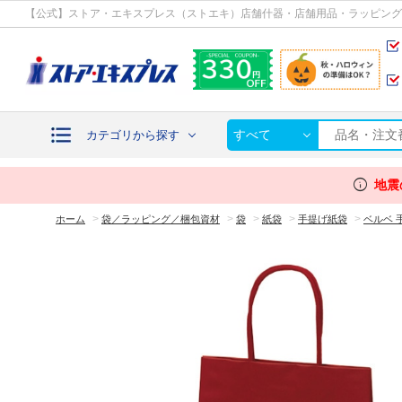
カテゴリから探す
【公式】ストア・エキスプレス（ストエキ）店舗什器・店舗用品・ラッピング
すべて
カテゴリから探す
info
地震
>
>
>
>
>
ホーム
袋／ラッピング／梱包資材
袋
紙袋
手提げ紙袋
ベルベ 