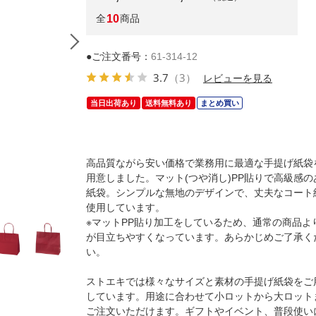
全
10
商品
●ご注文番号：
61-314-12
3.7
（3）
レビューを見る
当日出荷あり
送料無料あり
まとめ買い
高品質ながら安い価格で業務用に最適な手提げ紙袋
用意しました。マット(つや消し)PP貼りで高級感の
紙袋。シンプルな無地のデザインで、丈夫なコート
使用しています。
(1)22×12×22cm 10枚
※マットPP貼り加工をしているため、通常の商品よ
が目立ちやすくなっています。あらかじめご了承く
い。
ストエキでは様々なサイズと素材の手提げ紙袋をご
しています。用途に合わせて小ロットから大ロット
ご注文いただけます。ギフトやイベント、普段使い