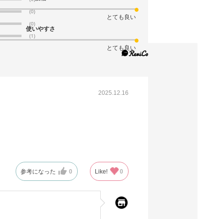
(9). 幅32×奥行11×高さ43cm(100枚)
(0)
とても良い
(0)
税抜 ￥13,400 /単価
使いやすさ
￥147.40
(1)
￥14,740
とても良い
カートに入れる
08月21日頃の出荷
送料無料
別送
2025.12.16
61-314-12-10
(10). 幅43×奥行11×高さ32cm(100枚)
税抜 ￥14,600 /単価
￥160.60
￥16,060
カートに入れる
08月21日頃の出荷
参考になった
0
Like!
0
送料無料
別送