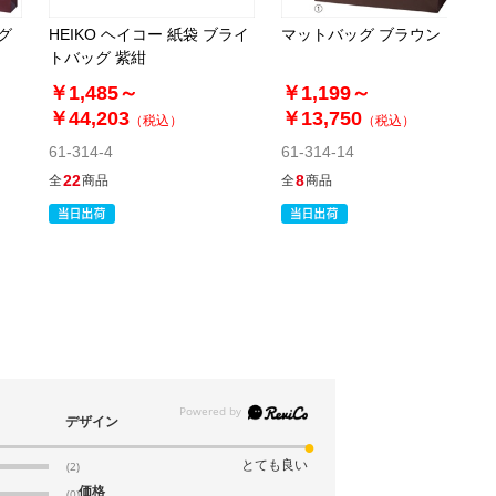
(7). 幅22.5×奥行8×高さ32cm(100枚)
グ
HEIKO ヘイコー 紙袋 ブライ
マットバッグ ブラウン
税抜 ￥10,600 /単価
トバッグ 紫紺
￥116.60
￥1,485～
￥1,199～
￥11,660
￥44,203
￥13,750
カートに入れる
（税込）
（税込）
08月21日頃の出荷
61-314-4
61-314-14
送料無料
別送
22
8
全
商品
全
商品
61-314-12-8
(8). 幅32×奥行11×高さ29cm(100枚)
税抜 ￥11,900 /単価
￥130.90
￥13,090
カートに入れる
08月21日頃の出荷
送料無料
別送
デザイン
とても良い
(2)
61-314-12-9
価格
(0)