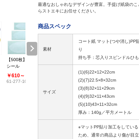
最適なおしゃれなデザインが豊富。手提げ紙袋のこ
らストエキにお任せください。
商品スペック
コート紙 マット(つや消し)PP
素材
り
持ち手：芯入りスピンドルひも
【500枚】透明
【500枚】透明
シールピーラー
シール
シール 片糊
(1)(6)22×12×22cm
￥610～
￥913
￥665～
￥995
￥2,739～
(2)(7)22.5×8×32cm
61-277-10
61-800-77
￥4,290
61-812-20
(3)(8)32×11×29cm
サイズ
(4)(9)32×11×43cm
(5)(10)43×11×32cm
厚み：140g／平方メートル
※マットPP貼り加工をしている
ため、通常の商品より傷が目立