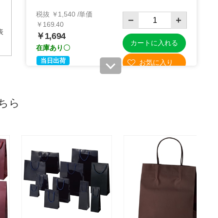
税抜 ￥1,540 /単価
￥169.40
表
￥1,694
カートに入れる
在庫あり〇
当日出荷
※日祝除く12時まで
61-314-12-6
ちら
(6). 幅22×奥行12×高さ22cm(100枚)
税抜 ￥10,300 /単価
￥113.30
￥11,330
カートに入れる
08月21日頃の出荷
送料無料
別送
61-314-12-7