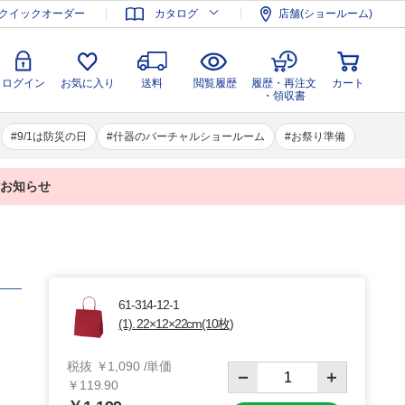
登録
ログイン
お気に入り
送料
閲覧履歴
履歴・再注文
クイックオーダー
カタログ
店舗(ショールーム)
カート
・領収書
ログイン
お気に入り
送料
閲覧履歴
履歴・再注文
カート
・領収書
9/1は防災の日
什器のバーチャルショールーム
お祭り準備
業のお知らせ
61-314-12-1
(1). 22×12×22cm(10枚)
税抜 ￥1,090 /単価
￥119.90