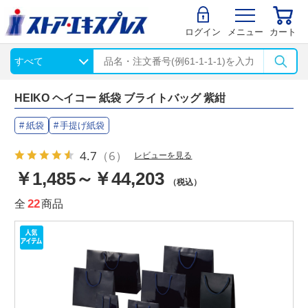
ログイン
メニュー
カート
HEIKO ヘイコー 紙袋 ブライトバッグ 紫紺
紙袋
手提げ紙袋
4.7
（6）
レビューを見る
￥1,485～￥44,203
（税込）
全
22
商品