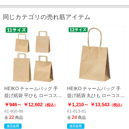
同じカテゴリの売れ筋アイテム
HEIKO チャームバッグ 手
HEIKO チャームバッグ 手
提げ紙袋 平ひも ローコスト
提げ紙袋 丸ひも ローコスト
タイプ 茶無地
タイプ 茶無地
￥946～
￥12,602
￥1,210～
￥13,543
（税込）
（税込）
61-800-86
61-813-81
22
24
全
商品
全
商品