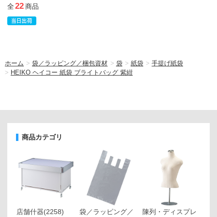
22
全
商品
ホーム
>
袋／ラッピング／梱包資材
>
袋
>
紙袋
>
手提げ紙袋
>
HEIKO ヘイコー 紙袋 ブライトバッグ 紫紺
商品カテゴリ
店舗什器
(2258)
袋／ラッピング／
陳列・ディスプレ