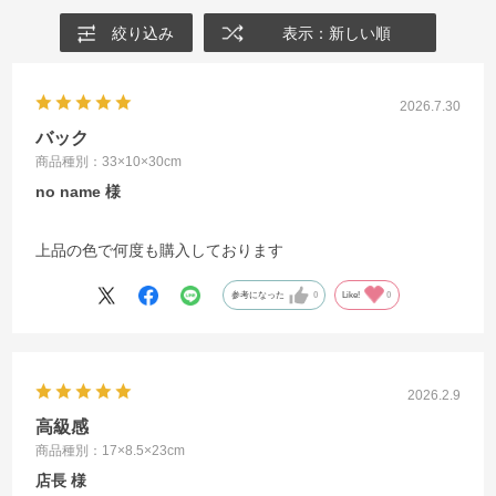
絞り込み
表示：新しい順
2026.7.30
バック
商品種別：33×10×30cm
no name
上品の色で何度も購入しております
参考になった
0
Like!
0
2026.2.9
高級感
商品種別：17×8.5×23cm
店長