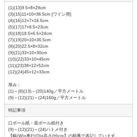
(1)(13)9.5×8×29cm
(3)(15)11×10×36.5cm [ワイン用]
(4)(16)12×7×16.5cm
(5)(17)17×8.5×23cm
(6)(18)18.5×6.5×24cm
(7)(19)20×10×36.5cm
(8)(20)22.5×8×32cm
(9)(21)33×10×30cm
(10)(22)33×10×45cm
(11)(23)38×12×52cm
(12)(24)45×12×33cm
厚み：
(1)～(8)(13)～(20)140g／平方メートル
(9)～(12)(21)～(24)160g／平方メートル
特記事項
口ボール紙・底ボール紙付き
(9)～(12)(21)～(24)ハトメ付き
【幅(W)×奥行(D)×高さ(H)cm】の順番で表記しています。