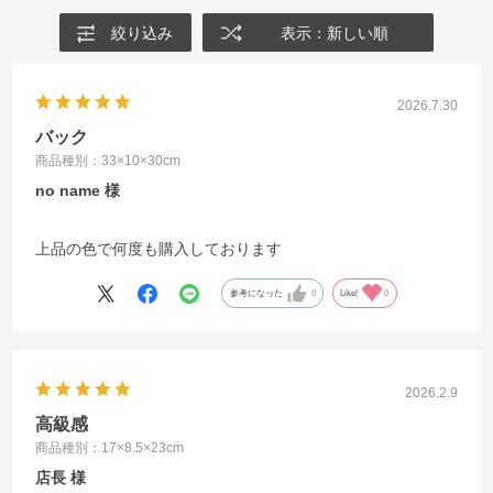
絞り込み
表示：新しい順
2026.7.30
バック
商品種別：33×10×30cm
no name
上品の色で何度も購入しております
参考になった
0
Like!
0
2026.2.9
高級感
商品種別：17×8.5×23cm
店長