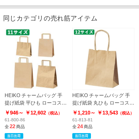
同じカテゴリの売れ筋アイテム
HEIKO チャームバッグ 手
HEIKO チャームバッグ 手
提げ紙袋 平ひも ローコスト
提げ紙袋 丸ひも ローコスト
タイプ 茶無地
タイプ 茶無地
￥946～
￥12,602
￥1,210～
￥13,543
（税込）
（税込）
61-800-86
61-813-81
22
24
全
商品
全
商品