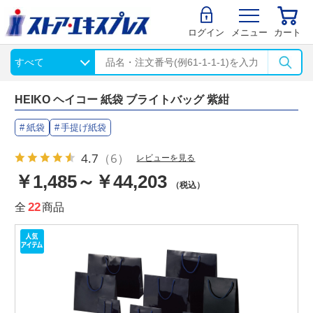
ログイン
メニュー
カート
HEIKO ヘイコー 紙袋 ブライトバッグ 紫紺
紙袋
手提げ紙袋
4.7
（6）
レビューを見る
￥1,485～￥44,203
（税込）
全
22
商品