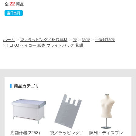
22
全
商品
ホーム
>
袋／ラッピング／梱包資材
>
袋
>
紙袋
>
手提げ紙袋
>
HEIKO ヘイコー 紙袋 ブライトバッグ 紫紺
商品カテゴリ
店舗什器
(2258)
袋／ラッピング／
陳列・ディスプレ