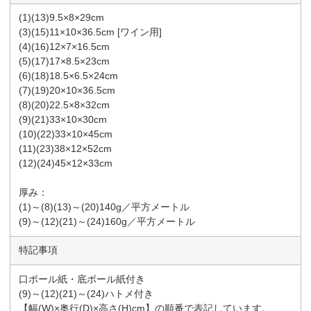
(1)(13)9.5×8×29cm
(3)(15)11×10×36.5cm [ワイン用]
(4)(16)12×7×16.5cm
(5)(17)17×8.5×23cm
(6)(18)18.5×6.5×24cm
(7)(19)20×10×36.5cm
(8)(20)22.5×8×32cm
(9)(21)33×10×30cm
(10)(22)33×10×45cm
(11)(23)38×12×52cm
(12)(24)45×12×33cm
厚み：
(1)～(8)(13)～(20)140g／平方メートル
(9)～(12)(21)～(24)160g／平方メートル
特記事項
口ボール紙・底ボール紙付き
(9)～(12)(21)～(24)ハトメ付き
【幅(W)×奥行(D)×高さ(H)cm】の順番で表記しています。