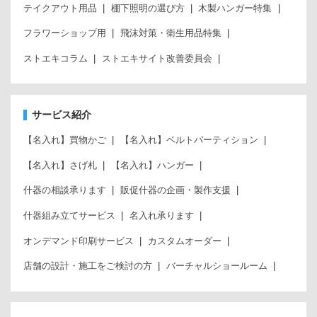
テイクアウト用品
棚下照明の選び方
木製ハンガー特集
フラワーショップ用
飛沫対策・衛生用品特集
ストエキコラム
ストエキサイト改善委員会
サービス紹介
【名入れ】買物かご
【名入れ】ベルトパーティション
【名入れ】さげ札
【名入れ】ハンガー
什器の相談承ります
販促什器の企画・製作支援
什器組み立てサービス
名入れ承ります
オンデマンド印刷サービス
カスタムオーダー
店舗の設計・施工をご検討の方
バーチャルショールーム