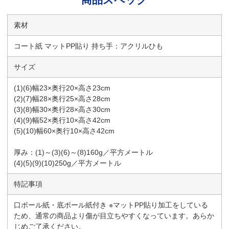
素材
コート紙 マットPP貼り 持ち手：アクリルひも
サイズ
(1)(6)幅23×奥行20×高さ23cm
(2)(7)幅28×奥行25×高さ28cm
(3)(8)幅30×奥行28×高さ30cm
(4)(9)幅52×奥行10×高さ42cm
(5)(10)幅60×奥行10×高さ42cm
厚み：(1)～(3)(6)～(8)160g／平方メートル
(4)(5)(9)(10)250g／平方メートル
特記事項
口ボール紙・底ボール紙付き ※マットPP貼り加工をしている
ため、通常の商品より傷が目立ちやすくなっています。あらか
じめご了承ください。