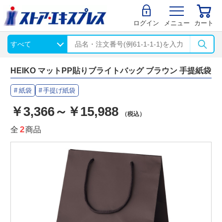
ログイン
メニュー
カート
HEIKO マットPP貼りブライトバッグ ブラウン 手提紙袋
紙袋
手提げ紙袋
￥3,366～￥15,988
（税込）
全
2
商品