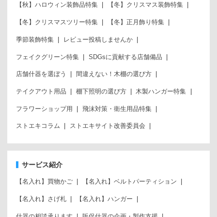
【秋】ハロウィン装飾品特集
【冬】クリスマス装飾特集
【冬】クリスマスツリー特集
【冬】正月飾り特集
季節装飾特集
レビュー投稿しませんか
フェイクグリーン特集
SDGsに貢献する店舗備品
店舗什器を選ぼう
間違えない！木棚の選び方
テイクアウト用品
棚下照明の選び方
木製ハンガー特集
フラワーショップ用
飛沫対策・衛生用品特集
ストエキコラム
ストエキサイト改善委員会
サービス紹介
【名入れ】買物かご
【名入れ】ベルトパーティション
【名入れ】さげ札
【名入れ】ハンガー
什器の相談承ります
販促什器の企画・製作支援