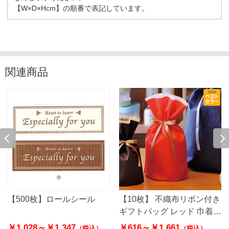
【W×D×Hcm】の順番で表記しています。
関連商品
【500枚】ロールシール
【10枚】 不織布リボン付き
ギフトバッグ レッド 巾着
底マチ付き
￥1,028～
￥1,347
￥616～
￥1,661
（税込）
（税込）