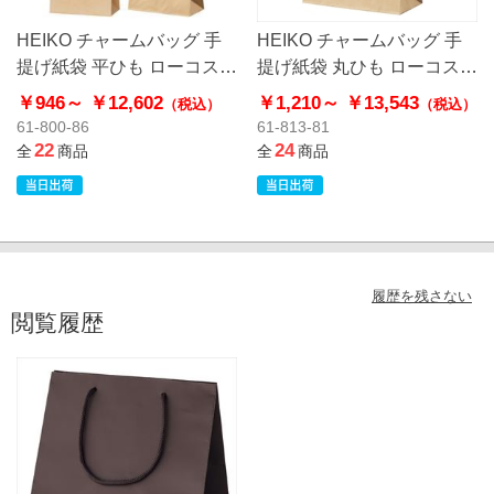
HEIKO チャームバッグ 手
HEIKO チャームバッグ 手
提げ紙袋 平ひも ローコスト
提げ紙袋 丸ひも ローコスト
タイプ 茶無地
タイプ 茶無地
￥946～
￥12,602
￥1,210～
￥13,543
（税込）
（税込）
61-800-86
61-813-81
22
24
全
商品
全
商品
履歴を残さない
閲覧履歴