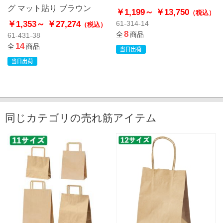
グ マット貼り ブラウン
￥1,199～
￥13,750
（税込）
￥1,353～
￥27,274
61-314-14
（税込）
8
全
商品
61-431-38
14
全
商品
同じカテゴリの売れ筋アイテム