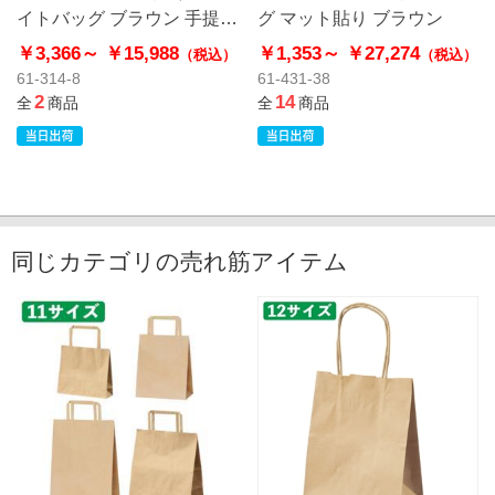
イトバッグ ブラウン 手提紙
グ マット貼り ブラウン
袋
￥3,366～
￥15,988
￥1,353～
￥27,274
（税込）
（税込）
61-314-8
61-431-38
2
14
全
商品
全
商品
同じカテゴリの売れ筋アイテム