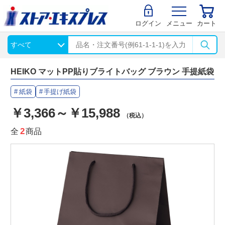
ログイン
メニュー
カート
HEIKO マットPP貼りブライトバッグ ブラウン 手提紙袋
紙袋
手提げ紙袋
￥3,366～￥15,988
（税込）
全
2
商品