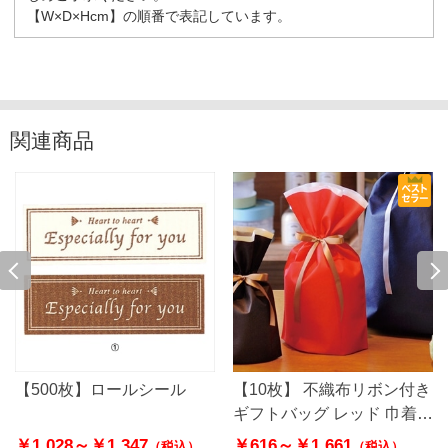
【W×D×Hcm】の順番で表記しています。
関連商品
【500枚】ロールシール
【10枚】 不織布リボン付き
ギフトバッグ レッド 巾着
底マチ付き
￥1,028～
￥1,347
￥616～
￥1,661
（税込）
（税込）