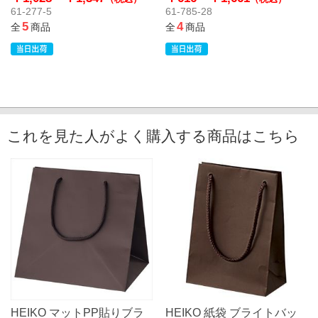
61-277-5
61-785-28
5
4
全
商品
全
商品
これを見た人がよく購入する商品はこちら
HEIKO マットPP貼りブラ
HEIKO 紙袋 ブライトバッ