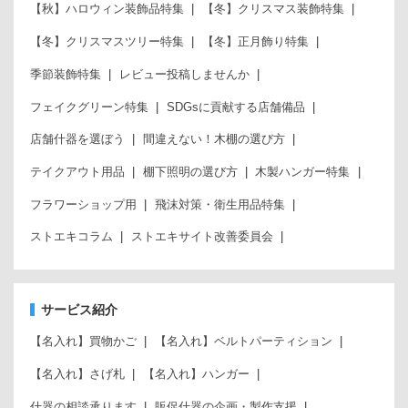
【秋】ハロウィン装飾品特集
【冬】クリスマス装飾特集
【冬】クリスマスツリー特集
【冬】正月飾り特集
季節装飾特集
レビュー投稿しませんか
フェイクグリーン特集
SDGsに貢献する店舗備品
店舗什器を選ぼう
間違えない！木棚の選び方
テイクアウト用品
棚下照明の選び方
木製ハンガー特集
フラワーショップ用
飛沫対策・衛生用品特集
ストエキコラム
ストエキサイト改善委員会
サービス紹介
【名入れ】買物かご
【名入れ】ベルトパーティション
【名入れ】さげ札
【名入れ】ハンガー
什器の相談承ります
販促什器の企画・製作支援