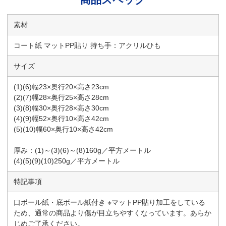
素材
コート紙 マットPP貼り 持ち手：アクリルひも
サイズ
(1)(6)幅23×奥行20×高さ23cm
(2)(7)幅28×奥行25×高さ28cm
(3)(8)幅30×奥行28×高さ30cm
(4)(9)幅52×奥行10×高さ42cm
(5)(10)幅60×奥行10×高さ42cm
厚み：(1)～(3)(6)～(8)160g／平方メートル
(4)(5)(9)(10)250g／平方メートル
特記事項
口ボール紙・底ボール紙付き ※マットPP貼り加工をしている
ため、通常の商品より傷が目立ちやすくなっています。あらか
じめご了承ください。