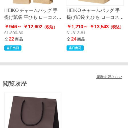
HEIKO チャームバッグ 手
HEIKO チャームバッグ 手
提げ紙袋 平ひも ローコスト
提げ紙袋 丸ひも ローコスト
タイプ 茶無地
タイプ 茶無地
￥946～
￥12,602
￥1,210～
￥13,543
（税込）
（税込）
61-800-86
61-813-81
22
24
全
商品
全
商品
履歴を残さない
閲覧履歴