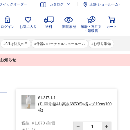
登録
ログイン
お気に入り
送料
閲覧履歴
履歴・再注文
クイックオーダー
カタログ
店舗(ショールーム)
カート
・領収書
ログイン
お気に入り
送料
閲覧履歴
履歴・再注文
カート
・領収書
9/1は防災の日
什器のバーチャルショールーム
お祭り準備
業のお知らせ
61-317-1-1
(1). 60号 幅41×高さ68[50.5]×横マチ19cm(100
枚)
税抜 ￥1,070 /単価
￥11.77