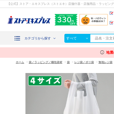
カテゴリから探す
【公式】ストア・エキスプレス（ストエキ）店舗什器・店舗用品・ラッピング
すべて
カテゴリから探す
info
地震
>
>
>
>
ホーム
袋／ラッピング／梱包資材
袋
レジ袋／ポリ袋
無地レジ袋