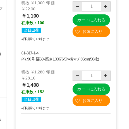
税抜 ￥1,000 /単価
横マ
￥22.00
￥1,100
カートに入れる
在庫数：100
当日出荷
※日祝除く12時まで
61-317-1-4
横
(4). 90号 幅60×高さ100[76.5]×横マチ30cm(50枚)
税抜 ￥1,280 /単価
￥28.16
￥1,408
カートに入れる
在庫数：152
当日出荷
※日祝除く12時まで
の