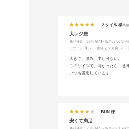
スタイル
業種
大レジ袋
商品種別：60号 幅41×高さ68[50.5]×
デザイン
:良い
価格
:とても良い
大きさ、厚み、申し分ない。
このサイズで、薄かったら、意
いつも愛用しています。
BUN
安くて満足
商品種別：70号 幅48×高さ80[61]×横