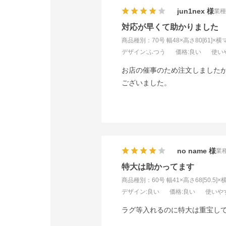
jun1nex
業種
対応が早くて助かりました
商品種別：70号 幅48×高さ80[61]×横
デザイン
:ふつう
価格
:良い
使い
お店の催事のため注文しました
ございました。
no name
業種
特大は助かってます
商品種別：60号 幅41×高さ68[50.5]×
デザイン
:良い
価格
:良い
使いや
ラグ等入れるのに特大は重宝し