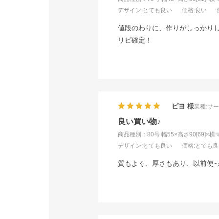
デザイン
:とても良い
価格
:良い
値段のわりに、作りがしっかり
リピ確定！
ピヨ
業種:
サ
良い買い物♪
商品種別：80号 幅55×高さ90[69]×横
デザイン
:とても良い
価格
:とても
質もよく、厚さもあり、以前使