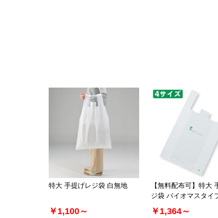
特大 手提げレジ袋 白無地
【無料配布可】特大 
ジ袋 バイオマスタイ
￥1,100～
￥1,364～