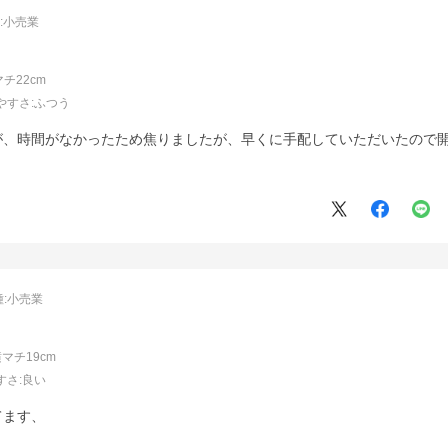
:
小売業
マチ22cm
やすさ
:ふつう
が、時間がなかったため焦りましたが、早くに手配していただいたので
:
小売業
横マチ19cm
すさ
:良い
てます、