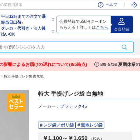
会員
の業務用通販
ヘルプ
平日
12
時までの注文で
最
会員登録で550円クーポン
短当日出荷
※
もらえる！詳しくは
こちら
クレカ・代引き・
法人
後
会員登録
払い
OK
info
の影響によるお届けの遅れについて(8/5時点)
8/9-8/16 夏期休
>
特大 手提げレジ袋 白無地
特大 手提げレジ袋 白無地
メーカー：
プラテック45
レジ袋／ポリ袋
無地レジ袋
￥1,100～￥1,650
（税込）