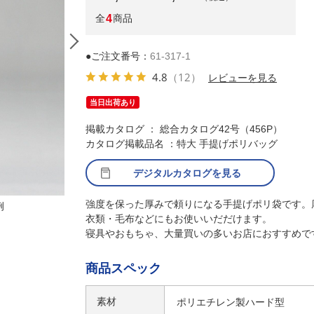
全
4
商品
●ご注文番号：
61-317-1
4.8
（12）
レビューを見る
当日出荷あり
掲載カタログ ： 総合カタログ42号（456P）
カタログ掲載品名 ：特大 手提げポリバッグ
デジタルカタログを見る
強度を保った厚みで頼りになる手提げポリ袋です。
例
(1)60号 41×68[50.5]×横マチ19cm ※使用例
衣類・毛布などにもお使いいだだけます。
寝具やおもちゃ、大量買いの多いお店におすすめで
商品スペック
素材
ポリエチレン製ハード型