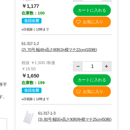
￥1,177
カートに入れる
在庫数：100
当日出荷
※日祝除く12時まで
61-317-1-2
(2). 70号 幅48×高さ80[61]×横マチ22cm(100枚)
税抜 ￥1,500 /単価
￥16.50
￥1,650
カートに入れる
在庫数：199
厚手
(3)80号 55×90[69]×横マチ25cm
当日出荷
す。
※日祝除く12時まで
61-317-1-3
(3). 80号 幅55×高さ90[69]×横マチ25cm(50枚)