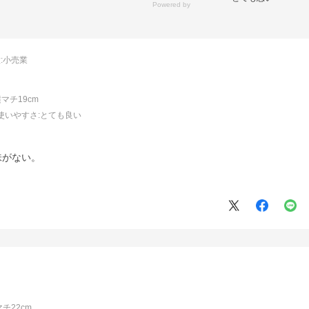
:
小売業
横マチ19cm
使いやすさ
:とても良い
味がない。
マチ22cm