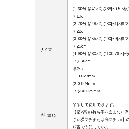
(1)60号 幅41×高さ68[50.5]×
チ19cm
(2)70号 幅48×高さ80[61]×横マ
チ22cm
(3)80号 幅55×高さ90[69]×横マ
チ25cm
サイズ
(4)90号 幅60×高さ100[76.5]×
マチ30cm
厚み：
(1)0.023mm
(2)0.024mm
(3)(4)0.025mm
吊るして使用できます。
【幅×高さ(持ち手を含まない高
特記事項
さ)×横マチまたは底マチcm】
順番で表記しています。