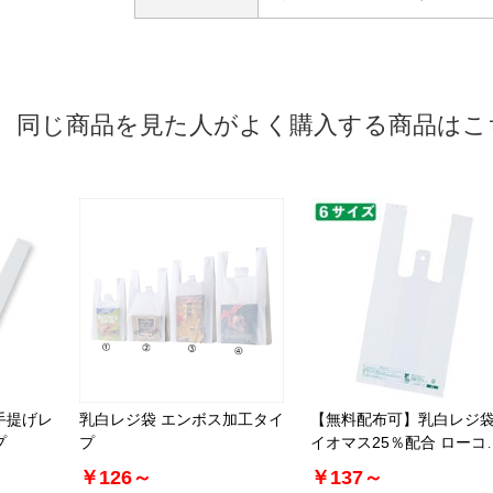
同じ商品を見た人がよく購入する商品はこ
手提げレ
乳白レジ袋 エンボス加工タイ
【無料配布可】乳白レジ袋
プ
プ
イオマス25％配合 ローコ
トタイプ
￥126～
￥137～