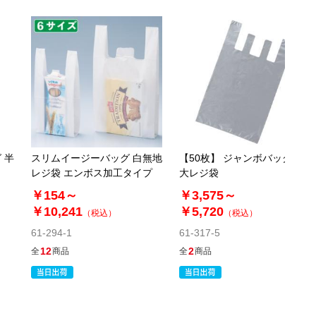
 半
スリムイージーバッグ 白無地
【50枚】 ジャンボバッグ 特
レジ袋 エンボス加工タイプ
大レジ袋
￥154～
￥3,575～
￥10,241
￥5,720
（税込）
（税込）
61-294-1
61-317-5
12
2
全
商品
全
商品