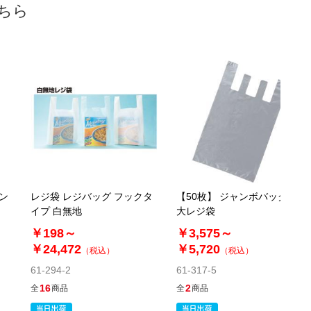
税抜 ￥21,090 /単価
ちら
￥46.40
￥23,199
カートに入れる
08月24日頃の出荷
送料無料
別送
61-317-3-6
(6). 幅50×高さ90[72]×横マチ20cm(500枚)
税抜 ￥25,650 /単価
￥56.43
￥28,215
ャン
レジ袋 レジバッグ フックタ
【50枚】 ジャンボバッグ 特
カートに入れる
08月24日頃の出荷
イプ 白無地
大レジ袋
送料無料
別送
￥198～
￥3,575～
￥24,472
￥5,720
（税込）
（税込）
61-294-2
61-317-5
16
2
全
商品
全
商品