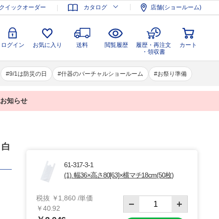
登録
ログイン
お気に入り
送料
閲覧履歴
履歴・再注文
クイックオーダー
カタログ
店舗(ショールーム)
カート
・領収書
ログイン
お気に入り
送料
閲覧履歴
履歴・再注文
カート
・領収書
9/1は防災の日
什器のバーチャルショールーム
お祭り準備
業のお知らせ
 白
61-317-3-1
(1). 幅36×高さ80[63]×横マチ18cm(50枚)
税抜 ￥1,860 /単価
￥40.92