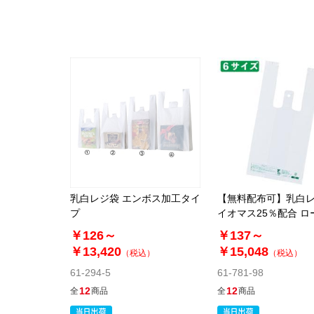
乳白レジ袋 エンボス加工タイ
【無料配布可】乳白レ
プ
イオマス25％配合 ロ
トタイプ
￥126～
￥137～
￥13,420
￥15,048
（税込）
（税込）
61-294-5
61-781-98
12
12
全
商品
全
商品