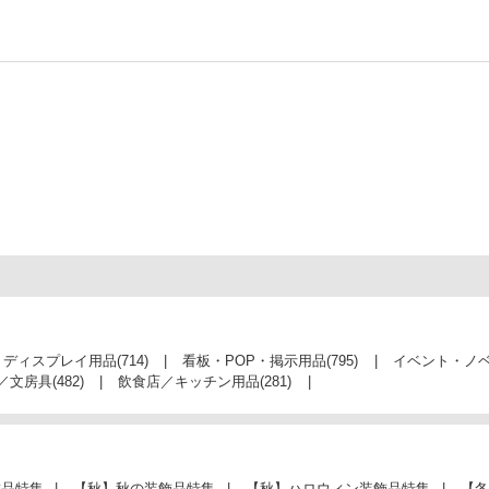
・ディスプレイ用品
(714)
看板・POP・掲示用品
(795)
イベント・ノ
／文房具
(482)
飲食店／キッチン用品
(281)
飾品特集
【秋】秋の装飾品特集
【秋】ハロウィン装飾品特集
【冬