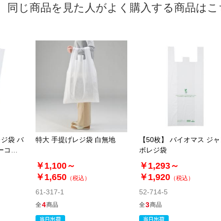
同じ商品を見た人がよく購入する商品はこ
ジ袋 バ
特大 手提げレジ袋 白無地
【50枚】 バイオマス ジ
ーコス
ボレジ袋
￥1,100～
￥1,293～
￥1,650
￥1,920
（税込）
（税込）
61-317-1
52-714-5
4
3
全
商品
全
商品