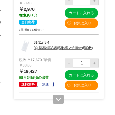
￥59.40
￥2,970
1
カートに入れる
在庫あり〇
当日出荷
2
※日祝除く12時まで
2
61-317-3-4
(4). 幅36×高さ80[63]×横マチ18cm(500枚)
税抜 ￥17,670 /単価
￥38.88
￥19,437
カートに入れる
08月24日頃の出荷
し
送料無料
別送
61-317-3-5
(5). 幅50×高さ75[58]×横マチ20cm(500枚)