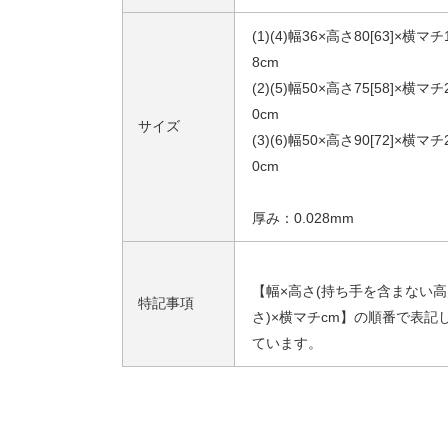
(1)(4)幅36×高さ80[63]×横マチ
8cm
(2)(5)幅50×高さ75[58]×横マチ
0cm
サイズ
(3)(6)幅50×高さ90[72]×横マチ
0cm
厚み：0.028mm
【幅×高さ(持ち手を含まない高
特記事項
さ)×横マチcm】の順番で表記
ています。