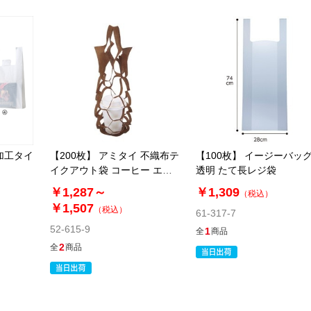
加工タイ
【200枚】 アミタイ 不織布テ
【100枚】 イージーバッグ
イクアウト袋 コーヒー エコ
透明 たて長レジ袋
バッグ
￥1,287～
￥1,309
（税込）
￥1,507
（税込）
61-317-7
52-615-9
1
全
商品
2
全
商品