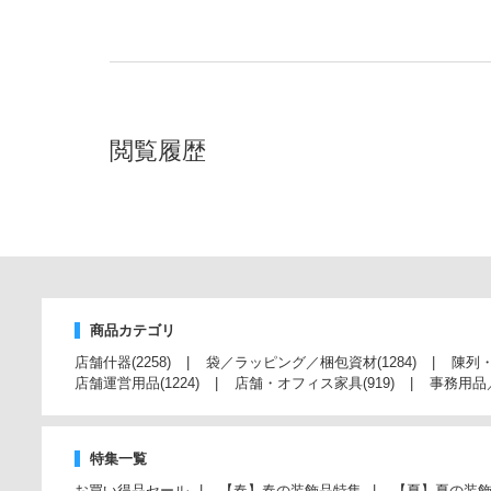
閲覧履歴
商品カテゴリ
店舗什器
(2258)
袋／ラッピング／梱包資材
(1284)
陳列
店舗運営用品
(1224)
店舗・オフィス家具
(919)
事務用品
特集一覧
お買い得品セール
【春】春の装飾品特集
【夏】夏の装