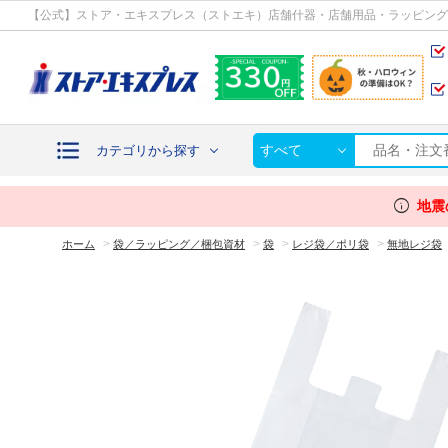
カテゴリから探す
【公式】ストア・エキスプレス（ストエキ）店舗什器・店舗用品・ラッピング
すべて
カテゴリから探す
info
地震
>
>
>
>
ホーム
袋／ラッピング／梱包資材
袋
レジ袋／ポリ袋
無地レジ袋