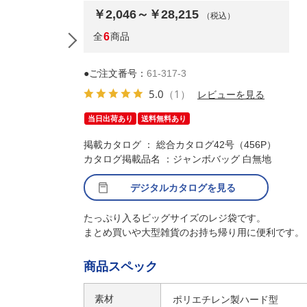
￥2,046～￥28,215
（税込）
全
6
商品
●ご注文番号：
61-317-3
5.0
（1）
レビューを見る
当日出荷あり
送料無料あり
掲載カタログ ： 総合カタログ42号（456P）
カタログ掲載品名 ：ジャンボバッグ 白無地
デジタルカタログを見る
(3)50×90(72)×横マチ20cm 50枚 ※使用例
たっぷり入るビッグサイズのレジ袋です。
まとめ買いや大型雑貨のお持ち帰り用に便利です。
商品スペック
素材
ポリエチレン製ハード型