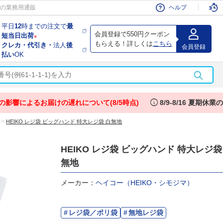
会員
の業務用通販
ヘルプ
平日
12
時までの注文で
最
会員登録で550円クーポン
短当日出荷
※
もらえる！詳しくは
こちら
クレカ・代引き・
法人
後
会員登録
払い
OK
info
の影響によるお届けの遅れについて(8/5時点)
8/9-8/16 夏期休
>
HEIKO レジ袋 ビッグハンド 特大レジ袋 白無地
HEIKO レジ袋 ビッグハンド 特大レジ袋
無地
メーカー：
ヘイコー（HEIKO・シモジマ）
レジ袋／ポリ袋
無地レジ袋