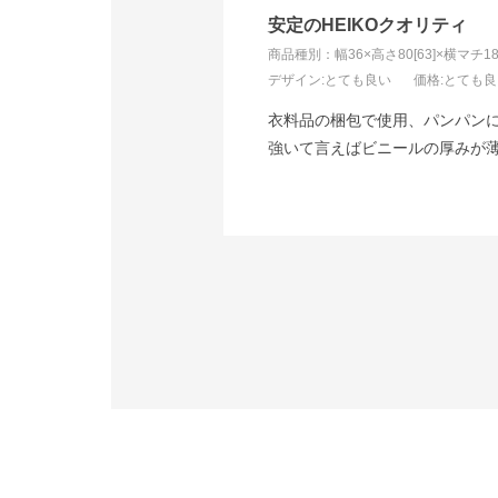
安定のHEIKOクオリティ
商品種別：幅36×高さ80[63]×横マチ18
デザイン
:とても良い
価格
:とても
衣料品の梱包で使用、パンパン
強いて言えばビニールの厚みが