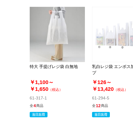
特大 手提げレジ袋 白無地
乳白レジ袋 エンボス
プ
￥1,100～
￥126～
￥1,650
￥13,420
（税込）
（税込）
61-317-1
61-294-5
4
12
全
商品
全
商品