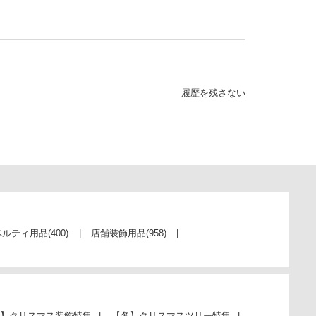
履歴を残さない
ベルティ用品
(400)
店舗装飾用品
(958)
】クリスマス装飾特集
【冬】クリスマスツリー特集