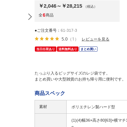
￥2,046～￥28,215
（税込）
全
6
商品
●ご注文番号：
61-317-3
5.0
（1）
レビューを見る
当日出荷あり
送料無料あり
まとめ買い
たっぷり入るビッグサイズのレジ袋です。
まとめ買いや大型雑貨のお持ち帰り用に便利です。
(1)36×80[63]×横マチ18cm 50枚
商品スペック
素材
ポリエチレン製ハード型
(1)(4)幅36×高さ80[63]×横マチ