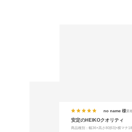
no name
業種
安定のHEIKOクオリティ
商品種別：幅36×高さ80[63]×横マチ18