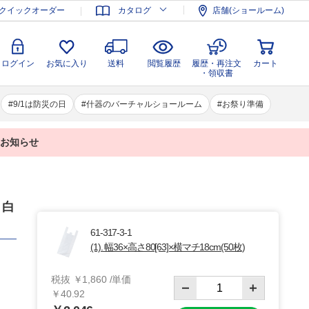
登録
ログイン
お気に入り
送料
閲覧履歴
履歴・再注文
クイックオーダー
カタログ
店舗(ショールーム)
カート
・領収書
ログイン
お気に入り
送料
閲覧履歴
履歴・再注文
カート
・領収書
9/1は防災の日
什器のバーチャルショールーム
お祭り準備
業のお知らせ
 白
61-317-3-1
(1). 幅36×高さ80[63]×横マチ18cm(50枚)
税抜 ￥1,860 /単価
￥40.92