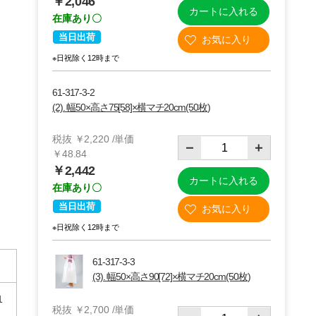
￥2,046
カートに入れる
在庫あり〇
当日出荷
※日祝除く12時まで
61-317-3-2
(2). 幅50×高さ75[58]×横マチ20cm(50枚)
税抜 ￥2,220 /単価
￥48.84
￥2,442
カートに入れる
在庫あり〇
当日出荷
(3)50×90(72)×横マチ20cm 50枚 ※使用例
※日祝除く12時まで
61-317-3-3
(3). 幅50×高さ90[72]×横マチ20cm(50枚)
1
税抜 ￥2,700 /単価