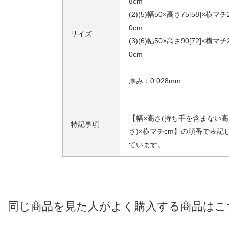
8cm
(2)(5)幅50×高さ75[58]×横マチ
0cm
サイズ
(3)(6)幅50×高さ90[72]×横マチ
0cm
厚み：0.028mm
【幅×高さ(持ち手を含まない高
特記事項
さ)×横マチcm】の順番で表記
ています。
同じ商品を見た人がよく購入する商品はこ