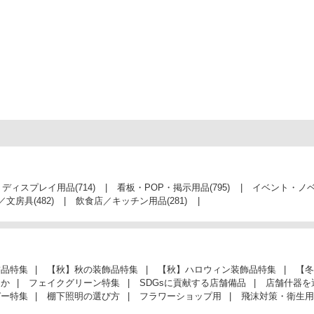
・ディスプレイ用品
(714)
看板・POP・掲示用品
(795)
イベント・ノ
／文房具
(482)
飲食店／キッチン用品
(281)
飾品特集
【秋】秋の装飾品特集
【秋】ハロウィン装飾品特集
【冬
んか
フェイクグリーン特集
SDGsに貢献する店舗備品
店舗什器を
ガー特集
棚下照明の選び方
フラワーショップ用
飛沫対策・衛生用