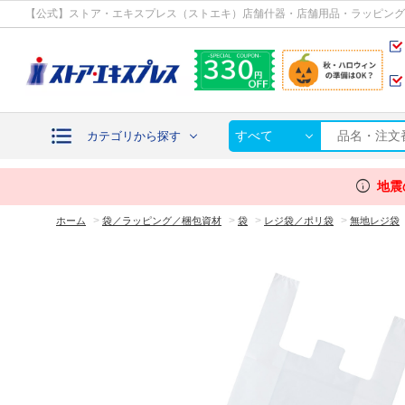
カテゴリから探す
【公式】ストア・エキスプレス（ストエキ）店舗什器・店舗用品・ラッピング
すべて
カテゴリから探す
info
地震
>
>
>
>
ホーム
袋／ラッピング／梱包資材
袋
レジ袋／ポリ袋
無地レジ袋