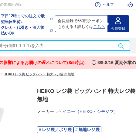
会員
の業務用通販
ヘルプ
平日
12
時までの注文で
最
会員登録で550円クーポン
短当日出荷
※
もらえる！詳しくは
こちら
クレカ・代引き・
法人
後
会員登録
払い
OK
info
の影響によるお届けの遅れについて(8/5時点)
8/9-8/16 夏期休
>
HEIKO レジ袋 ビッグハンド 特大レジ袋 白無地
HEIKO レジ袋 ビッグハンド 特大レジ袋
無地
メーカー：
ヘイコー（HEIKO・シモジマ）
レジ袋／ポリ袋
無地レジ袋