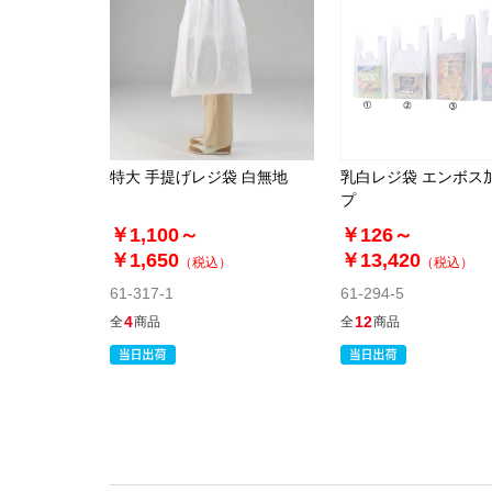
特大 手提げレジ袋 白無地
乳白レジ袋 エンボス
プ
￥1,100～
￥126～
￥1,650
￥13,420
（税込）
（税込）
61-317-1
61-294-5
4
12
全
商品
全
商品