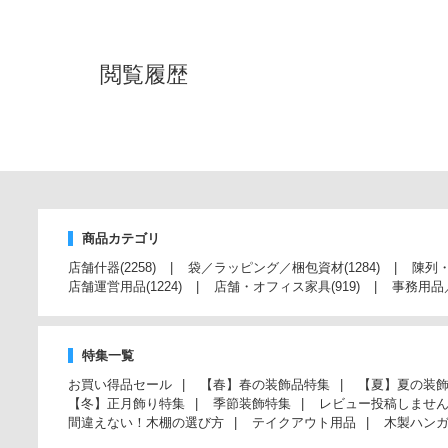
閲覧履歴
商品カテゴリ
店舗什器
(2258)
袋／ラッピング／梱包資材
(1284)
陳列
店舗運営用品
(1224)
店舗・オフィス家具
(919)
事務用品
特集一覧
お買い得品セール
【春】春の装飾品特集
【夏】夏の装
【冬】正月飾り特集
季節装飾特集
レビュー投稿しませ
間違えない！木棚の選び方
テイクアウト用品
木製ハン