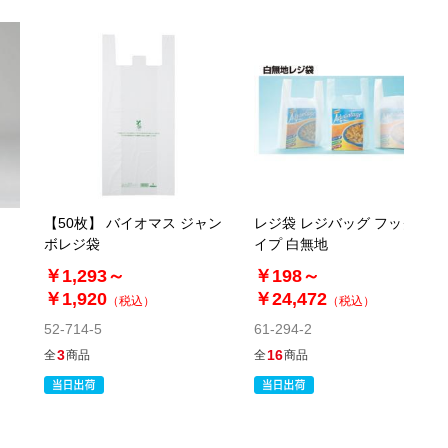
税抜 ￥21,090 /単価
￥46.40
￥23,199
カートに入れる
08月24日頃の出荷
送料無料
別送
61-317-3-6
(6). 幅50×高さ90[72]×横マチ20cm(500枚)
【50枚】 バイオマス ジャン
レジ袋 レジバッグ フックタ
税抜 ￥25,650 /単価
ボレジ袋
イプ 白無地
￥56.43
￥1,293～
￥198～
￥28,215
カートに入れる
￥1,920
￥24,472
08月24日頃の出荷
（税込）
（税込）
52-714-5
送料無料
別送
61-294-2
3
16
全
商品
全
商品