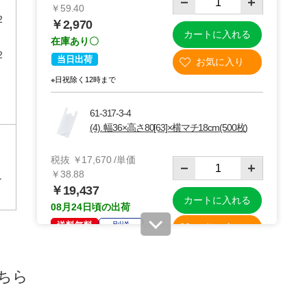
￥59.40
2
￥2,970
カートに入れる
在庫あり〇
2
当日出荷
※日祝除く12時まで
61-317-3-4
(4). 幅36×高さ80[63]×横マチ18cm(500枚)
税抜 ￥17,670 /単価
￥38.88
し
￥19,437
カートに入れる
08月24日頃の出荷
送料無料
別送
61-317-3-5
ちら
(5). 幅50×高さ75[58]×横マチ20cm(500枚)