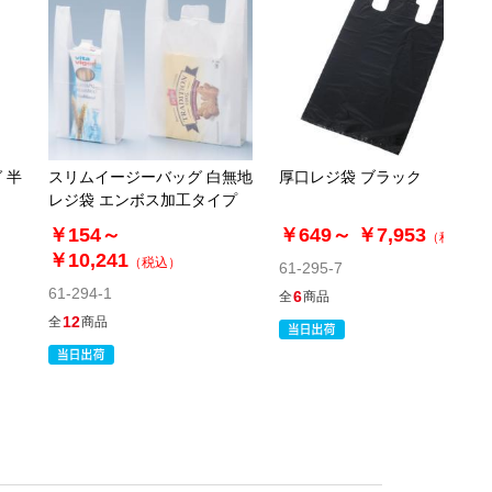
 半
スリムイージーバッグ 白無地
厚口レジ袋 ブラック
レジ袋 エンボス加工タイプ
￥154～
￥649～
￥7,953
（税込）
￥10,241
（税込）
61-295-7
61-294-1
6
全
商品
12
全
商品