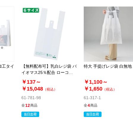
加工タイ
【無料配布可】乳白レジ袋 バ
特大 手提げレジ袋 白無地
イオマス25％配合 ローコス
トタイプ
￥137～
￥1,100～
￥15,048
￥1,650
（税込）
（税込）
61-781-98
61-317-1
12
4
全
商品
全
商品