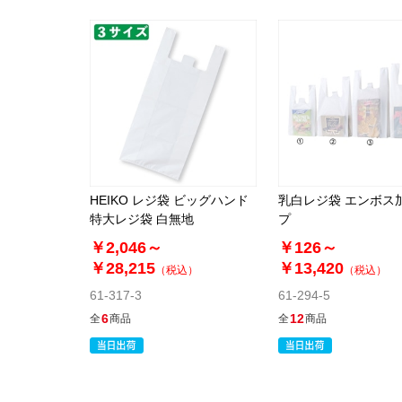
HEIKO レジ袋 ビッグハンド
乳白レジ袋 エンボス
特大レジ袋 白無地
プ
￥2,046～
￥126～
￥28,215
￥13,420
（税込）
（税込）
61-317-3
61-294-5
6
12
全
商品
全
商品