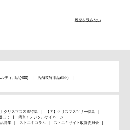
履歴を残さない
ベルティ用品
(400)
店舗装飾用品
(958)
】クリスマス装飾特集
【冬】クリスマスツリー特集
選ぼう
簡単！デジタルサイネージ
品特集
ストエキコラム
ストエキサイト改善委員会