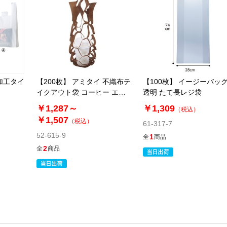
加工タイ
【200枚】 アミタイ 不織布テ
【100枚】 イージーバッグ
イクアウト袋 コーヒー エコ
透明 たて長レジ袋
バッグ
￥1,287～
￥1,309
（税込）
￥1,507
（税込）
61-317-7
52-615-9
1
全
商品
2
全
商品