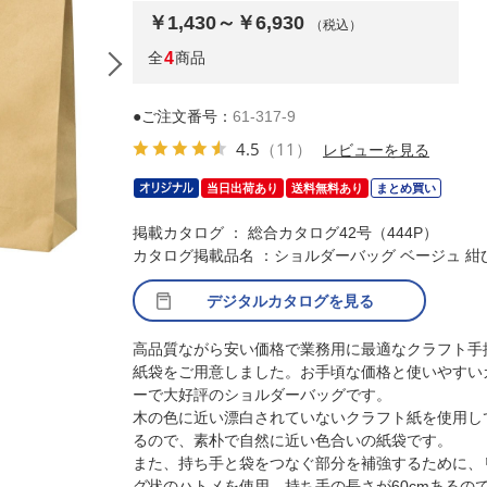
￥1,430～￥6,930
（税込）
全
4
商品
●ご注文番号：
61-317-9
4.5
（11）
レビューを見る
当日出荷あり
送料無料あり
まとめ買い
掲載カタログ ： 総合カタログ42号（444P）
カタログ掲載品名 ：ショルダーバッグ ベージュ 紺
デジタルカタログを見る
（1）52×10×42
高品質ながら安い価格で業務用に最適なクラフト手
紙袋をご用意しました。お手頃な価格と使いやすい
ーで大好評のショルダーバッグです。
木の色に近い漂白されていないクラフト紙を使用し
るので、素朴で自然に近い色合いの紙袋です。
また、持ち手と袋をつなぐ部分を補強するために、
グ状のハトメを使用。持ち手の長さが60cmあるの