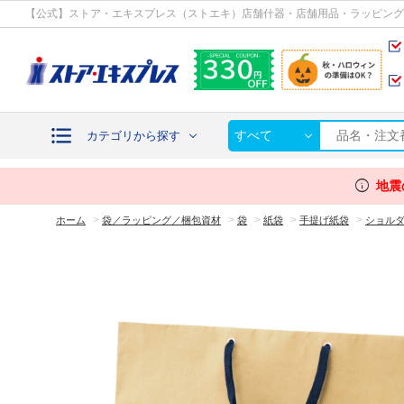
カテゴリから探す
【公式】ストア・エキスプレス（ストエキ）店舗什器・店舗用品・ラッピング
すべて
カテゴリから探す
info
地震
>
>
>
>
>
ホーム
袋／ラッピング／梱包資材
袋
紙袋
手提げ紙袋
ショルダ