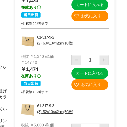
￥1,430
カートに入れる
在庫あり〇
当日出荷
※日祝除く12時まで
61-317-9-2
(2). 60×10×42cm(10枚)
税抜 ￥1,340 /単価
￥147.40
ひも
￥1,474
カートに入れる
在庫あり〇
(2)60×10×42cm 10枚
当日出荷
提げ
※日祝除く12時まで
カラ
61-317-9-3
てい
(3). 52×10×42cm(50枚)
リン
税抜 ￥5,600 /単価
で肩