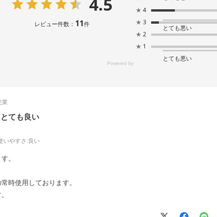
4.5
★
4
11
★
3
レビュー件数：
件
とても悪い
★
2
★
1
とても悪い
売業
はとても良い
使いやすさ
:良い
ます。
の常時使用しております。
す。