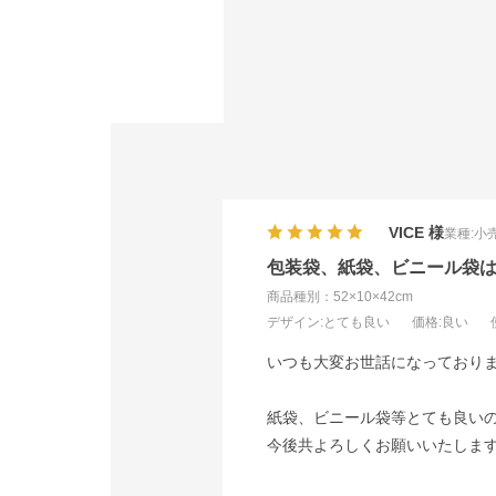
VICE
業種:
小
包装袋、紙袋、ビニール袋
商品種別：52×10×42cm
デザイン
:とても良い
価格
:良い
いつも大変お世話になっており
紙袋、ビニール袋等とても良い
今後共よろしくお願いいたしま