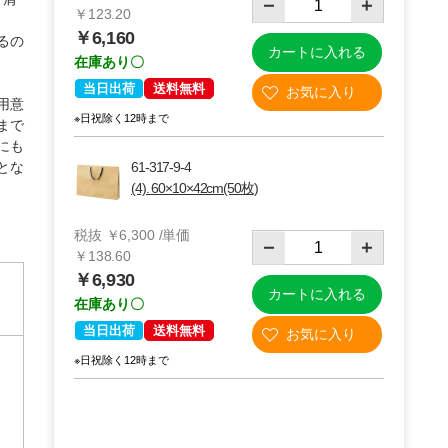
￥123.20
￥6,160
るの
カートに入れる
在庫あり〇
当日出荷
送料無料
用意
※日祝除く12時まで
まで
にも
とな
61-317-9-4
(4). 60×10×42cm(50枚)
税抜 ￥6,300 /単価
￥138.60
￥6,930
カートに入れる
在庫あり〇
当日出荷
送料無料
※日祝除く12時まで