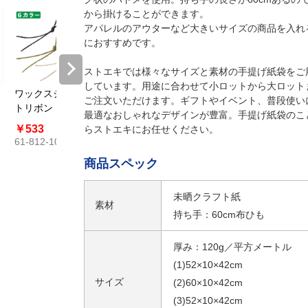
から掛けることができます。
アパレルのアウターなど大きいサイズの商品を入れ
におすすめです。
ストエキでは様々なサイズと素材の手提げ紙袋をご
しています。用途に合わせて小ロットから大ロット
ワックスジュー
ご注文いただけます。ギフトやイベント、普段使い
トリボン 1mm幅
最適なおしゃれなデザインが豊富。手提げ紙袋のこ
￥533
らストエキにお任せください。
61-812-10
商品スペック
未晒クラフト紙
素材
持ち手：60cm布ひも
厚み：120g／平方メートル
(1)52×10×42cm
サイズ
(2)60×10×42cm
(3)52×10×42cm