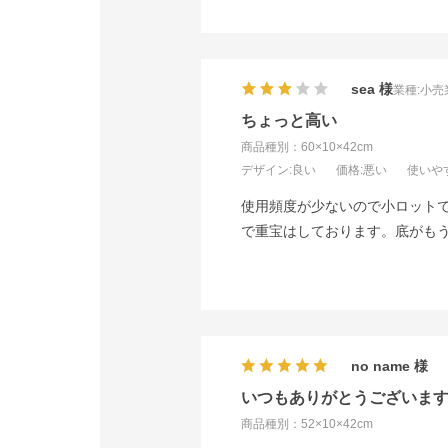
sea
業種:
小売
ちょっと高い
商品種別：60×10×42cm
デザイン
:良い
価格
:悪い
使いや
使用頻度が少ないので小ロット
で重宝はしております。底がも
no name
いつもありがとうございま
商品種別：52×10×42cm