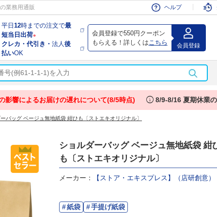
会員
の業務用通販
ヘルプ
平日
12
時までの注文で
最
会員登録で550円クーポン
短当日出荷
※
もらえる！詳しくは
こちら
クレカ・代引き・
法人
後
会員登録
払い
OK
info
の影響によるお届けの遅れについて(8/5時点)
8/9-8/16 夏期休
ーバッグ ベージュ無地紙袋 紺ひも〔ストエキオリジナル〕
ショルダーバッグ ベージュ無地紙袋 紺
も〔ストエキオリジナル〕
メーカー：
【ストア・エキスプレス】（店研創意）
紙袋
手提げ紙袋