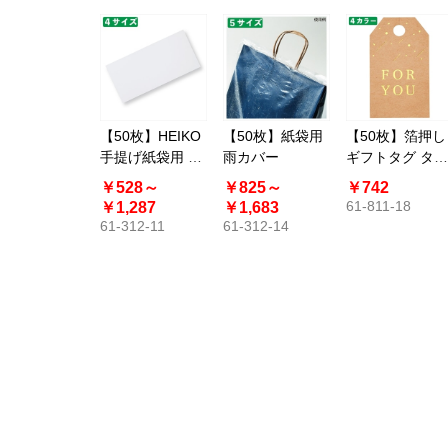
【50枚】HEIKO
【50枚】紙袋用
【50枚】箔押し
手提げ紙袋用 底
雨カバー
ギフトタグ タグ
ボール紙
型
￥528～
￥825～
￥742
61-811-18
￥1,287
￥1,683
61-312-11
61-312-14