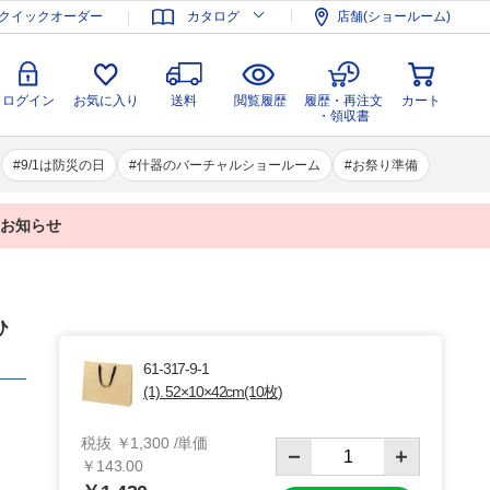
登録
ログイン
お気に入り
送料
閲覧履歴
履歴・再注文
クイックオーダー
カタログ
店舗(ショールーム)
カート
・領収書
ログイン
お気に入り
送料
閲覧履歴
履歴・再注文
カート
・領収書
9/1は防災の日
什器のバーチャルショールーム
お祭り準備
業のお知らせ
ひ
61-317-9-1
(1). 52×10×42cm(10枚)
税抜 ￥1,300 /単価
￥143.00