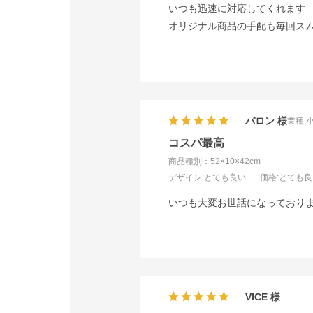
いつも迅速に対応してくれます
オリジナル商品の手配も毎回ス
バロン
業種:
コスパ最高
商品種別：52×10×42cm
デザイン
:とても良い
価格
:とても
いつも大変お世話になっており
VICE