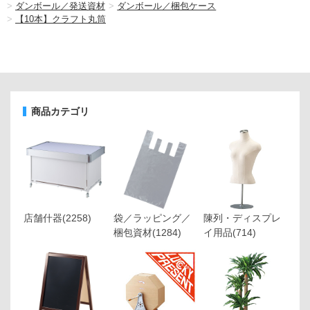
>
ダンボール／発送資材
>
ダンボール／梱包ケース
>
【10本】クラフト丸筒
商品カテゴリ
店舗什器
(2258)
袋／ラッピング／
陳列・ディスプレ
梱包資材
(1284)
イ用品
(714)