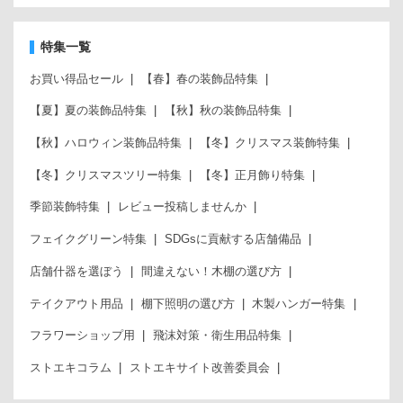
特集一覧
お買い得品セール
【春】春の装飾品特集
【夏】夏の装飾品特集
【秋】秋の装飾品特集
【秋】ハロウィン装飾品特集
【冬】クリスマス装飾特集
【冬】クリスマスツリー特集
【冬】正月飾り特集
季節装飾特集
レビュー投稿しませんか
フェイクグリーン特集
SDGsに貢献する店舗備品
店舗什器を選ぼう
間違えない！木棚の選び方
テイクアウト用品
棚下照明の選び方
木製ハンガー特集
フラワーショップ用
飛沫対策・衛生用品特集
ストエキコラム
ストエキサイト改善委員会