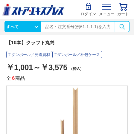
ログイン
メニュー
カート
【10本】クラフト丸筒
ダンボール／発送資材
ダンボール／梱包ケース
￥1,001～￥3,575
（税込）
全
6
商品