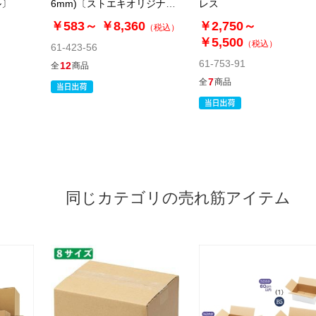
ル〕
6mm)〔ストエキオリジナ
レス
ル〕
￥583～
￥8,360
￥2,750～
（税込）
￥5,500
（税込）
61-423-56
61-753-91
12
全
商品
7
全
商品
同じカテゴリの売れ筋アイテム