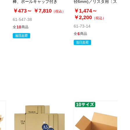
棒、ポールキャップ付き
径6mm)／リスタ用〔ストエ
カートに入れる
08月24日頃の出荷
キオリジナル〕
￥473～
￥7,810
￥1,474～
（税込）
￥2,200
（税込）
61-547-38
61-73-14
10
全
商品
61-322-1-9
6
全
商品
(9). 直径8×長さ104cm(10本)
税抜 ￥3,250 /単価
￥357.50
￥3,575
カートに入れる
在庫わずか
当日出荷
※日祝除く12時まで