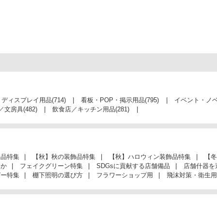
・ディスプレイ用品
(714)
看板・POP・掲示用品
(795)
イベント・ノ
／文房具
(482)
飲食店／キッチン用品
(281)
飾品特集
【秋】秋の装飾品特集
【秋】ハロウィン装飾品特集
【冬
んか
フェイクグリーン特集
SDGsに貢献する店舗備品
店舗什器を
ガー特集
棚下照明の選び方
フラワーショップ用
飛沫対策・衛生用