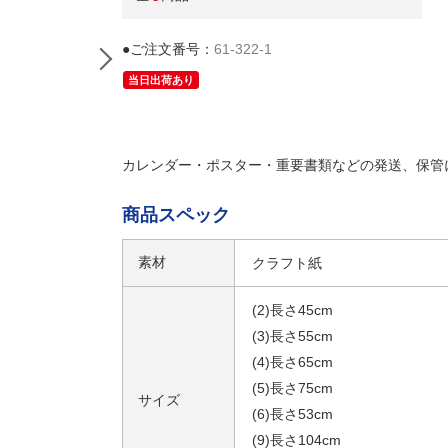
●ご注文番号：
61-322-1
当日出荷あり
カレンダー・ポスター・重要書類などの発送、保管
商品スペック
素材
クラフト紙
(3)直径4.7×長さ55cm(10本)
(2)長さ45cm
(3)長さ55cm
(4)長さ65cm
(5)長さ75cm
サイズ
(6)長さ53cm
(9)長さ104cm