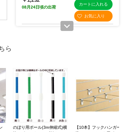
￥1,232
カートに入れる
08月24日頃の出荷
61-322-1-5
(5). 直径4.7×長さ75cm(10本)
ちら
税抜 ￥1,280 /単価
￥140.80
￥1,408
カートに入れる
08月24日頃の出荷
61-322-1-6
(6). 直径8×長さ53cm(10本)
税抜 ￥2,100 /単価
￥231.00
ン
のぼり用ポール(3m伸縮式)横
【10本】フックハンガー(直
￥2,310