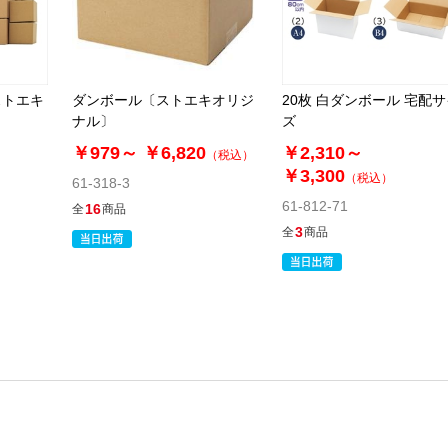
ストエキ
ダンボール〔ストエキオリジ
20枚 白ダンボール 宅配
ナル〕
ズ
￥979～
￥6,820
￥2,310～
（税込）
￥3,300
（税込）
61-318-3
61-812-71
16
全
商品
3
全
商品