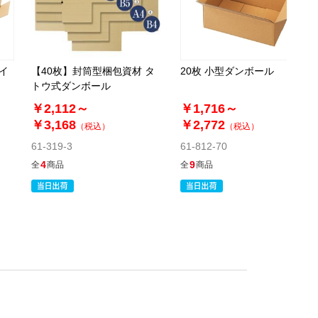
サイ
【40枚】封筒型梱包資材 タ
20枚 小型ダンボール
トウ式ダンボール
￥2,112～
￥1,716～
￥3,168
￥2,772
（税込）
（税込）
61-319-3
61-812-70
4
9
全
商品
全
商品