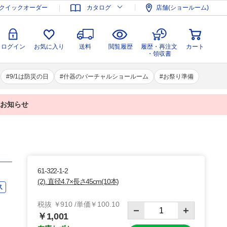
登録
ログイン
お気に入り
送料
閲覧履歴
履歴・再注文
クイックオーダー
カタログ
店舗(ショールーム)
カート
・領収書
ログイン
お気に入り
送料
閲覧履歴
履歴・再注文
カート
・領収書
9/1は防災の日
什器のバーチャルショールーム
お祭り準備
業のお知らせ
61-322-1-2
(2). 直径4.7×長さ45cm(10本)
ス
税抜 ￥910 /単価￥100.10
￥1,001