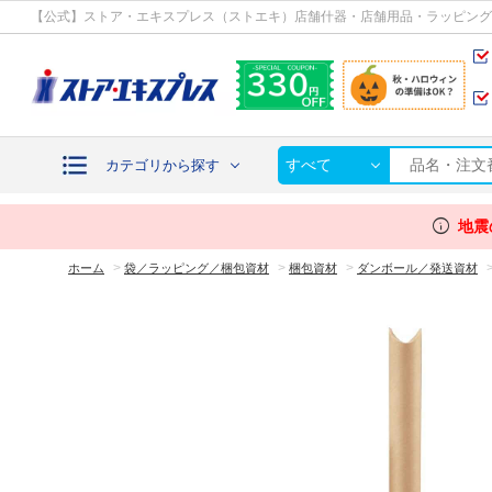
カテゴリから探す
【公式】ストア・エキスプレス（ストエキ）店舗什器・店舗用品・ラッピング
すべて
カテゴリから探す
info
地震
>
>
>
ホーム
袋／ラッピング／梱包資材
梱包資材
ダンボール／発送資材