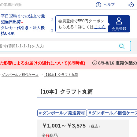
会員
の業務用通販
ヘルプ
平日
12
時までの注文で
最
会員登録で550円クーポン
短当日出荷
※
もらえる！詳しくは
こちら
クレカ・代引き・
法人
後
会員登録
払い
OK
info
の影響によるお届けの遅れについて(8/5時点)
8/9-8/16 夏期休
>
>
ダンボール／梱包ケース
【10本】クラフト丸筒
【10本】クラフト丸筒
ダンボール／発送資材
ダンボール／梱包ケー
￥1,001～￥3,575
（税込）
全
6
商品