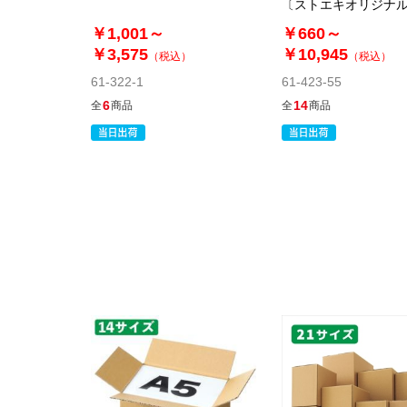
〔ストエキオリジナ
￥1,001～
￥660～
￥3,575
￥10,945
（税込）
（税込）
61-322-1
61-423-55
6
14
全
商品
全
商品