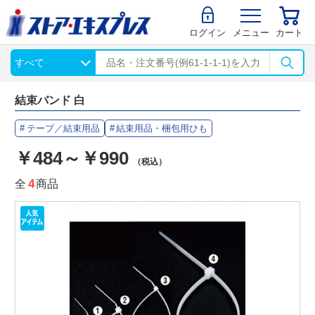
ログイン
メニュー
カート
結束バンド 白
テープ／結束用品
結束用品・梱包用ひも
￥484～￥990
（税込）
全
4
商品