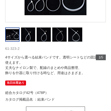
61-323-2
4サイズから選べる結束バンドです。透明シートなどの固定にも
1/5
使えます。
丈夫なナイロン製で、配線のまとめや商品整理、
飾りを什器に取り付ける時など、用途はさまざま。
当日出荷あり
総合カタログ42号（478P）
カタログ掲載品名 ：結束バンド