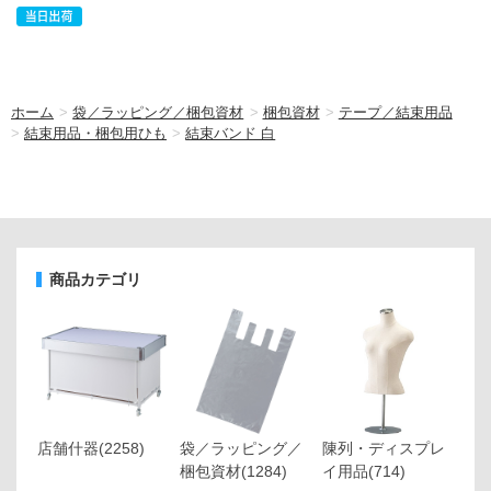
ホーム
>
袋／ラッピング／梱包資材
>
梱包資材
>
テープ／結束用品
>
結束用品・梱包用ひも
>
結束バンド 白
商品カテゴリ
店舗什器
(2258)
袋／ラッピング／
陳列・ディスプレ
梱包資材
(1284)
イ用品
(714)