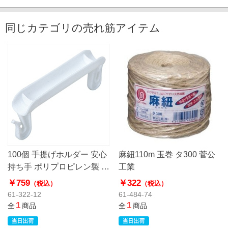
同じカテゴリの売れ筋アイテム
100個 手提げホルダー 安心
麻紐110m 玉巻 タ300 菅公
持ち手 ポリプロピレン製 ホ
工業
ワイト
￥759
￥322
（税込）
（税込）
61-322-12
61-484-74
1
1
全
商品
全
商品