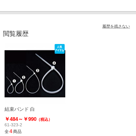
履歴を残さない
閲覧履歴
結束バンド 白
￥484～
￥990
（税込）
61-323-2
4
全
商品