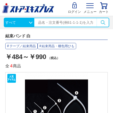
ログイン
メニュー
カート
結束バンド 白
テープ／結束用品
結束用品・梱包用ひも
￥484～￥990
（税込）
全
4
商品