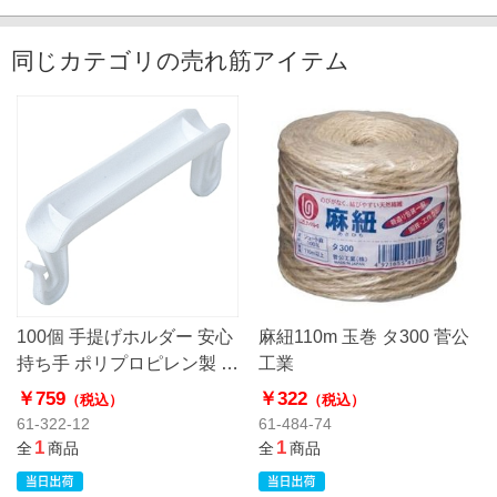
同じカテゴリの売れ筋アイテム
100個 手提げホルダー 安心
麻紐110m 玉巻 タ300 菅公
持ち手 ポリプロピレン製 ホ
工業
ワイト
￥759
￥322
（税込）
（税込）
61-322-12
61-484-74
1
1
全
商品
全
商品