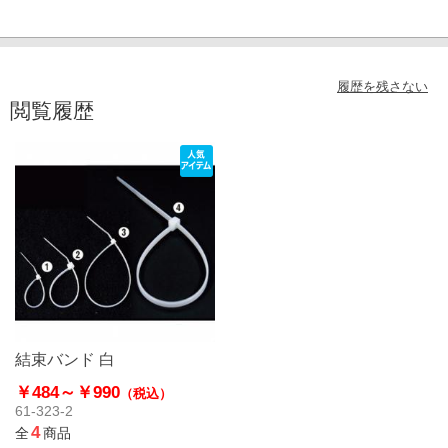
履歴を残さない
閲覧履歴
結束バンド 白
￥484～
￥990
（税込）
61-323-2
4
全
商品