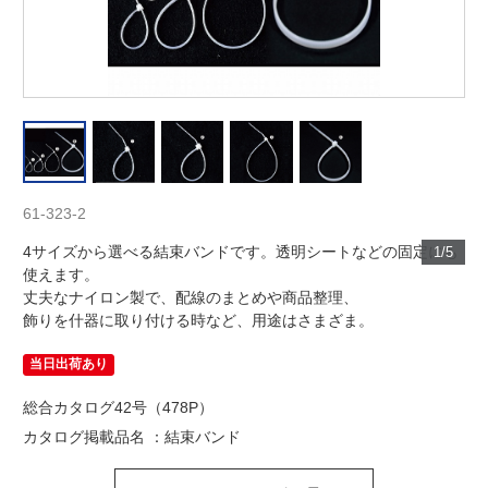
61-323-2
4サイズから選べる結束バンドです。透明シートなどの固定にも
1/5
使えます。
丈夫なナイロン製で、配線のまとめや商品整理、
飾りを什器に取り付ける時など、用途はさまざま。
当日出荷あり
総合カタログ42号（478P）
カタログ掲載品名 ：結束バンド