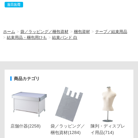
ホーム
>
袋／ラッピング／梱包資材
>
梱包資材
>
テープ／結束用品
>
結束用品・梱包用ひも
>
結束バンド 白
商品カテゴリ
店舗什器
(2258)
袋／ラッピング／
陳列・ディスプレ
梱包資材
(1284)
イ用品
(714)