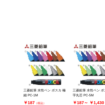
三菱鉛筆 水性ペン ポスカ 極
三菱鉛筆 水性ペン ポ
細 PC-1M
字丸芯 PC-5M
￥187
￥187～
￥1,430
（税込）