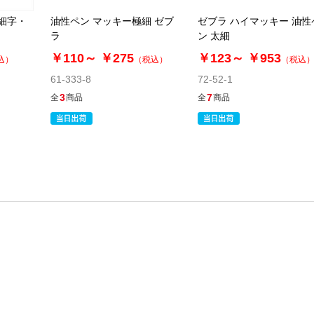
 細字・
油性ペン マッキー極細 ゼブ
ゼブラ ハイマッキー 油性
ラ
ン 太細
￥110～
￥275
￥123～
￥953
込）
（税込）
（税込
61-333-8
72-52-1
3
7
全
商品
全
商品