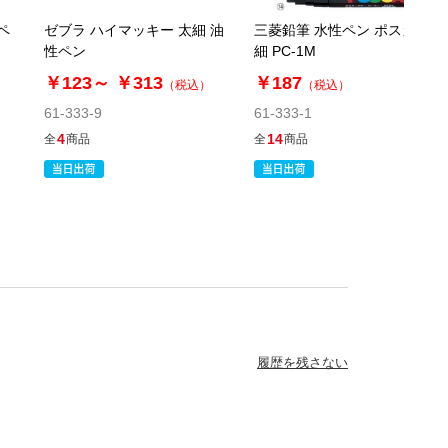
当日出荷
ペ
ゼブラ ハイマッキー 太細 油
三菱鉛筆 水性ペン ポスカ 極
カートに入れる
性ペン
細 PC-1M
※日祝除く12時まで
￥123～
￥313
￥187
）
（税込）
（税込）
61-333-9
61-333-1
61-333-1-9
4
14
全
商品
全
商品
(9). 黄緑
￥187
税抜 ￥170
在庫あり〇
当日出荷
カートに入れる
※日祝除く12時まで
61-333-1-10
履歴を残さない
(10). 緑
￥187
税抜 ￥170
在庫あり〇