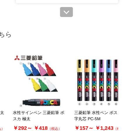
61-333-1-4
(4). 桃
￥187
税抜 ￥170
ちら
在庫あり〇
当日出荷
カートに入れる
※日祝除く12時まで
61-333-1-5
(5). 赤
￥187
税抜 ￥170
在庫わずか
 太
水性サインペン 三菱鉛筆 ポ
三菱鉛筆 水性ペン ポスカ 中
当日出荷
カートに入れる
スカ 極太
字丸芯 PC-5M
※日祝除く12時まで
￥292～
￥418
￥157～
￥1,243
込）
（税込）
（税込）