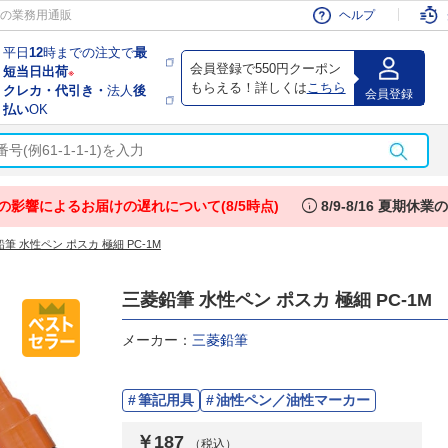
会員
の業務用通販
ヘルプ
平日
12
時までの注文で
最
会員登録で550円クーポン
短当日出荷
※
もらえる！詳しくは
こちら
クレカ・代引き・
法人
後
会員登録
払い
OK
info
の影響によるお届けの遅れについて(8/5時点)
8/9-8/16 夏期休
筆 水性ペン ポスカ 極細 PC-1M
三菱鉛筆 水性ペン ポスカ 極細 PC-1M
メーカー：
三菱鉛筆
筆記用具
油性ペン／油性マーカー
￥187
（税込）