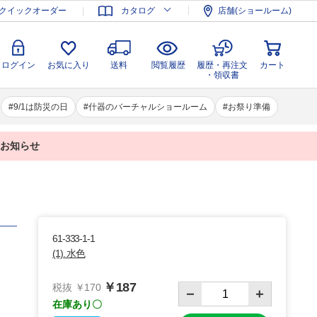
登録
ログイン
お気に入り
送料
閲覧履歴
履歴・再注文
クイックオーダー
カタログ
店舗(ショールーム)
カート
・領収書
ログイン
お気に入り
送料
閲覧履歴
履歴・再注文
カート
・領収書
9/1は防災の日
什器のバーチャルショールーム
お祭り準備
業のお知らせ
61-333-1-1
(1). 水色
￥187
税抜 ￥170
在庫あり〇