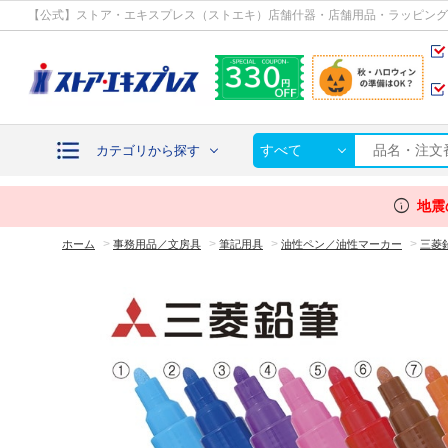
カテゴリから探す
【公式】ストア・エキスプレス（ストエキ）店舗什器・店舗用品・ラッピング
すべて
カテゴリから探す
info
地震
>
>
>
>
ホーム
事務用品／文房具
筆記用具
油性ペン／油性マーカー
三菱鉛