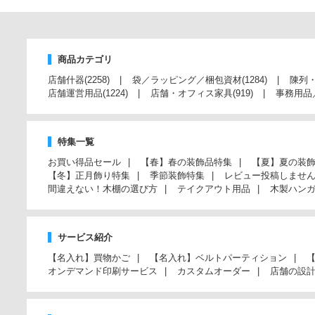
商品カテゴリ
店舗什器
(2258)
袋／ラッピング／梱包資材
(1284)
陳列
店舗運営用品
(1224)
店舗・オフィス家具
(919)
事務用品
特集一覧
お買い得品セール
【春】春の装飾品特集
【夏】夏の装
【冬】正月飾り特集
季節装飾特集
レビュー投稿しませ
間違えない！木棚の選び方
テイクアウト用品
木製ハン
サービス紹介
【名入れ】買物かご
【名入れ】ベルトパーティション
オンデマンド印刷サービス
カスタムオーダー
店舗の設