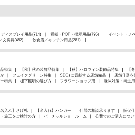
・ディスプレイ用品
(714)
看板・POP・掲示用品
(795)
イベント・ノ
／文房具
(482)
飲食店／キッチン用品
(281)
飾品特集
【秋】秋の装飾品特集
【秋】ハロウィン装飾品特集
【冬
んか
フェイクグリーン特集
SDGsに貢献する店舗備品
店舗什器を
ガー特集
棚下照明の選び方
フラワーショップ用
飛沫対策・衛生用
【名入れ】さげ札
【名入れ】ハンガー
什器の相談承ります
販促什
計・施工をご検討の方
バーチャルショールーム
公費でのご購入につい