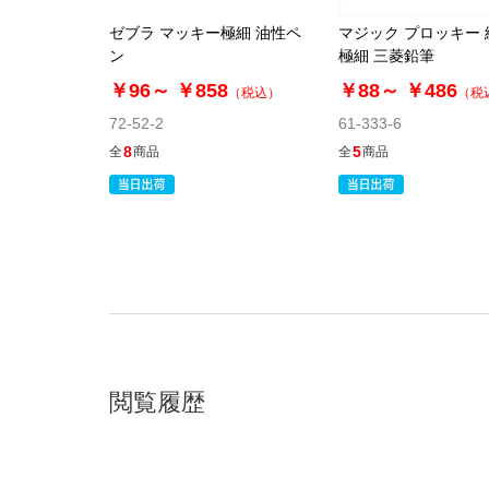
ゼブラ マッキー極細 油性ペ
マジック プロッキー
ン
極細 三菱鉛筆
￥96～
￥858
￥88～
￥486
（税込）
（税
72-52-2
61-333-6
8
5
全
商品
全
商品
閲覧履歴