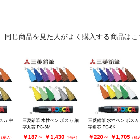
同じ商品を見た人がよく購入する商品はこ
スカ 中
三菱鉛筆 水性ペン ポスカ 細
三菱鉛筆 水性ペン ポスカ
字丸芯 PC-3M
字角芯 PC-8K
￥187～
￥1,430
￥220～
￥1,705
（税込）
（税込）
（税