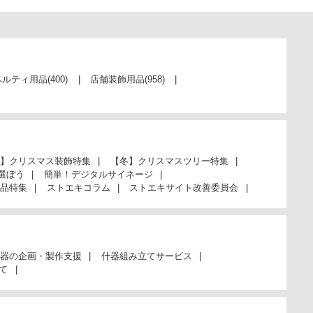
当日出荷
カートに入れる
※日祝除く12時まで
ベルティ用品
(400)
店舗装飾用品
(958)
61-333-1-11
(11). 白
￥187
税抜 ￥170
在庫あり〇
】クリスマス装飾特集
【冬】クリスマスツリー特集
当日出荷
選ぼう
簡単！デジタルサイネージ
カートに入れる
品特集
ストエキコラム
ストエキサイト改善委員会
※日祝除く12時まで
61-333-1-12
器の企画・製作支援
什器組み立てサービス
(12). 銀
て
￥187
税抜 ￥170
在庫あり〇