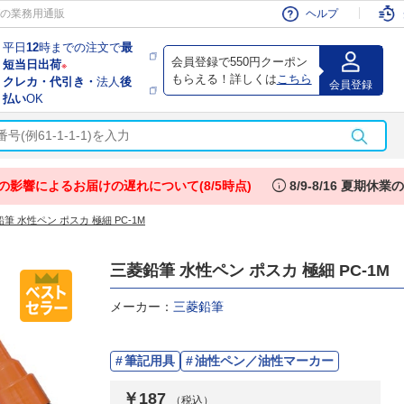
会員
の業務用通販
ヘルプ
平日
12
時までの注文で
最
会員登録で550円クーポン
短当日出荷
※
もらえる！詳しくは
こちら
クレカ・代引き・
法人
後
会員登録
払い
OK
info
の影響によるお届けの遅れについて(8/5時点)
8/9-8/16 夏期休
筆 水性ペン ポスカ 極細 PC-1M
三菱鉛筆 水性ペン ポスカ 極細 PC-1M
メーカー：
三菱鉛筆
筆記用具
油性ペン／油性マーカー
￥187
（税込）