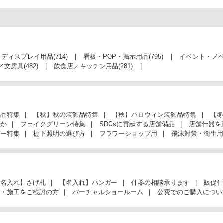
・ディスプレイ用品
(714)
看板・POP・掲示用品
(795)
イベント・ノ
／文房具
(482)
飲食店／キッチン用品
(281)
飾品特集
【秋】秋の装飾品特集
【秋】ハロウィン装飾品特集
【冬
んか
フェイクグリーン特集
SDGsに貢献する店舗備品
店舗什器を
ガー特集
棚下照明の選び方
フラワーショップ用
飛沫対策・衛生用
【名入れ】さげ札
【名入れ】ハンガー
什器の相談承ります
販促什
計・施工をご検討の方
バーチャルショールーム
公費でのご購入につい