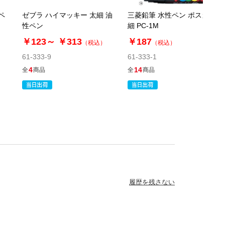
当日出荷
ペ
ゼブラ ハイマッキー 太細 油
三菱鉛筆 水性ペン ポスカ 極
カートに入れる
性ペン
細 PC-1M
※日祝除く12時まで
￥123～
￥313
￥187
）
（税込）
（税込）
61-333-9
61-333-1
61-333-1-9
4
14
全
商品
全
商品
(9). 黄緑
￥187
税抜 ￥170
在庫あり〇
当日出荷
カートに入れる
※日祝除く12時まで
61-333-1-10
履歴を残さない
(10). 緑
￥187
税抜 ￥170
在庫あり〇