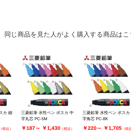
同じ商品を見た人がよく購入する商品はこ
スカ 細
三菱鉛筆 水性ペン ポスカ 中
三菱鉛筆 水性ペン ポスカ
字丸芯 PC-5M
字角芯 PC-8K
￥187～
￥1,430
￥220～
￥1,705
（税込）
（税込）
（税