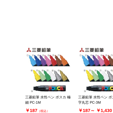
三菱鉛筆 水性ペン ポスカ 極
三菱鉛筆 水性ペン ポ
細 PC-1M
字丸芯 PC-3M
￥187
￥187～
￥1,430
（税込）