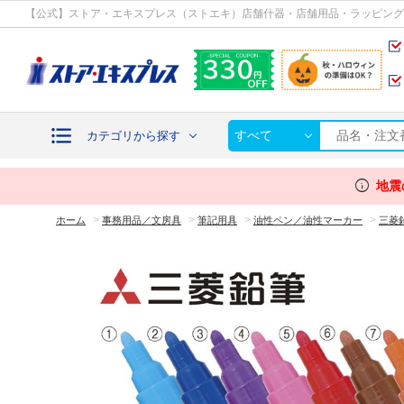
カテゴリから探す
【公式】ストア・エキスプレス（ストエキ）店舗什器・店舗用品・ラッピング
すべて
カテゴリから探す
info
地震
>
>
>
>
ホーム
事務用品／文房具
筆記用具
油性ペン／油性マーカー
三菱鉛