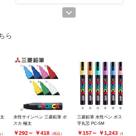
61-333-1-4
(4). 桃
￥187
税抜 ￥170
ちら
在庫あり〇
当日出荷
カートに入れる
※日祝除く12時まで
61-333-1-5
(5). 赤
￥187
税抜 ￥170
在庫わずか
 太
水性サインペン 三菱鉛筆 ポ
三菱鉛筆 水性ペン ポスカ 中
当日出荷
カートに入れる
スカ 極太
字丸芯 PC-5M
※日祝除く12時まで
￥292～
￥418
￥157～
￥1,243
込）
（税込）
（税込）