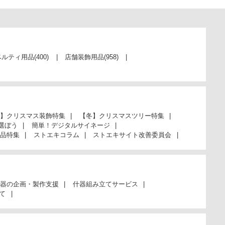
当日出荷
カートに入れる
※日祝除く12時まで
ベルティ用品
(400)
店舗装飾用品
(958)
61-333-1-11
(11). 白
￥187
税抜 ￥170
在庫あり〇
】クリスマス装飾特集
【冬】クリスマスツリー特集
当日出荷
選ぼう
簡単！デジタルサイネージ
カートに入れる
品特集
ストエキコラム
ストエキサイト改善委員会
※日祝除く12時まで
61-333-1-12
器の企画・製作支援
什器組み立てサービス
(12). 銀
て
￥187
税抜 ￥170
在庫あり〇