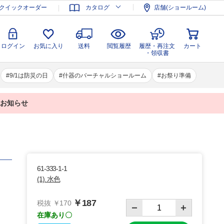
登録
ログイン
お気に入り
送料
閲覧履歴
履歴・再注文
クイックオーダー
カタログ
店舗(ショールーム)
カート
・領収書
ログイン
お気に入り
送料
閲覧履歴
履歴・再注文
カート
・領収書
9/1は防災の日
什器のバーチャルショールーム
お祭り準備
業のお知らせ
61-333-1-1
(1). 水色
￥187
税抜 ￥170
在庫あり〇