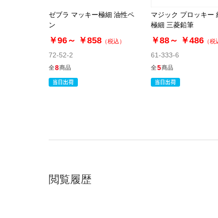
ゼブラ マッキー極細 油性ペ
マジック プロッキー
ン
極細 三菱鉛筆
￥96～
￥858
￥88～
￥486
（税込）
（税
72-52-2
61-333-6
8
5
全
商品
全
商品
閲覧履歴