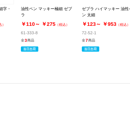
 細字・
油性ペン マッキー極細 ゼブ
ゼブラ ハイマッキー 油性
ラ
ン 太細
￥110～
￥275
￥123～
￥953
込）
（税込）
（税込
61-333-8
72-52-1
3
7
全
商品
全
商品