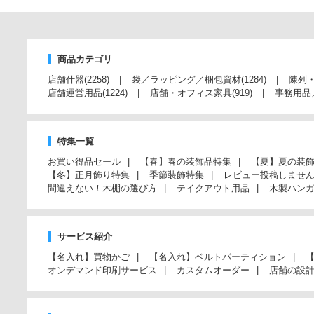
商品カテゴリ
店舗什器
(2258)
袋／ラッピング／梱包資材
(1284)
陳列
店舗運営用品
(1224)
店舗・オフィス家具
(919)
事務用品
特集一覧
お買い得品セール
【春】春の装飾品特集
【夏】夏の装
【冬】正月飾り特集
季節装飾特集
レビュー投稿しませ
間違えない！木棚の選び方
テイクアウト用品
木製ハン
サービス紹介
【名入れ】買物かご
【名入れ】ベルトパーティション
オンデマンド印刷サービス
カスタムオーダー
店舗の設