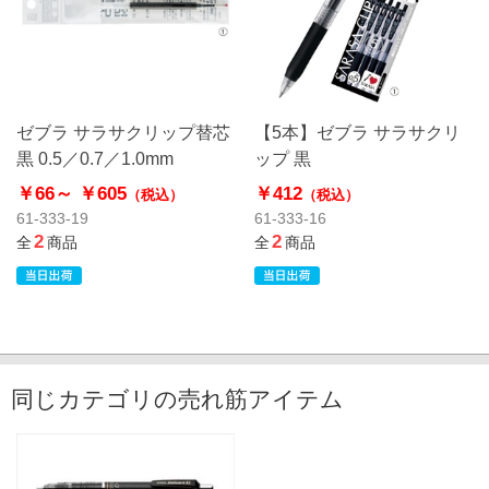
ゼブラ サラサクリップ替芯
【5本】ゼブラ サラサクリ
黒 0.5／0.7／1.0mm
ップ 黒
￥66～
￥605
￥412
（税込）
（税込）
61-333-19
61-333-16
2
2
全
商品
全
商品
同じカテゴリの売れ筋アイテム