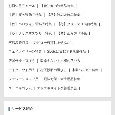
お買い得品セール
【春】春の装飾品特集
【夏】夏の装飾品特集
【秋】秋の装飾品特集
【秋】ハロウィン装飾品特集
【冬】クリスマス装飾特集
【冬】クリスマスツリー特集
【冬】正月飾り特集
季節装飾特集
レビュー投稿しませんか
フェイクグリーン特集
SDGsに貢献する店舗備品
店舗什器を選ぼう
間違えない！木棚の選び方
テイクアウト用品
棚下照明の選び方
木製ハンガー特集
フラワーショップ用
飛沫対策・衛生用品特集
ストエキコラム
ストエキサイト改善委員会
サービス紹介