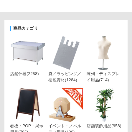
商品カテゴリ
店舗什器
(2258)
袋／ラッピング／
陳列・ディスプレ
梱包資材
(1284)
イ用品
(714)
看板・POP・掲示
イベント・ノベル
店舗装飾用品
(958)
用品
(795)
ティ用品
(400)