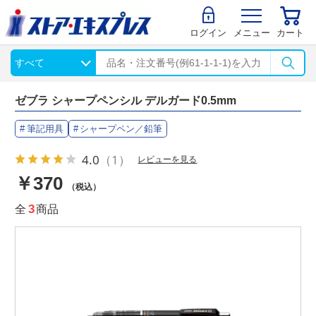
ログイン
メニュー
カート
ゼブラ シャープペンシル デルガード0.5mm
筆記用具
シャープペン／鉛筆
4.0
（1）
レビューを見る
￥370
（税込）
全
3
商品