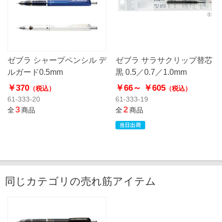
ゼブラ シャープペンシル デ
ゼブラ サラサクリップ替芯
ルガード0.5mm
黒 0.5／0.7／1.0mm
￥370
￥66～
￥605
（税込）
（税込）
61-333-20
61-333-19
3
2
全
商品
全
商品
同じカテゴリの売れ筋アイテム