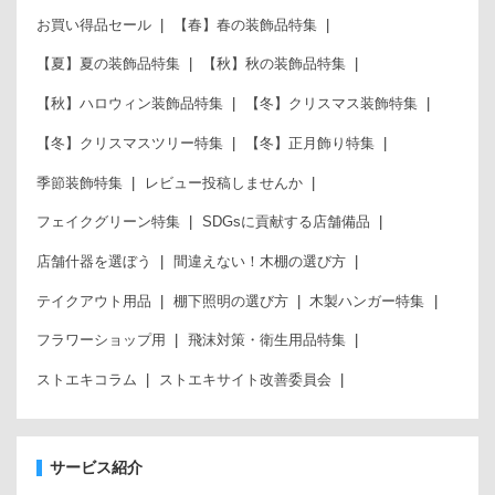
お買い得品セール
【春】春の装飾品特集
【夏】夏の装飾品特集
【秋】秋の装飾品特集
【秋】ハロウィン装飾品特集
【冬】クリスマス装飾特集
【冬】クリスマスツリー特集
【冬】正月飾り特集
季節装飾特集
レビュー投稿しませんか
フェイクグリーン特集
SDGsに貢献する店舗備品
店舗什器を選ぼう
間違えない！木棚の選び方
テイクアウト用品
棚下照明の選び方
木製ハンガー特集
フラワーショップ用
飛沫対策・衛生用品特集
ストエキコラム
ストエキサイト改善委員会
サービス紹介