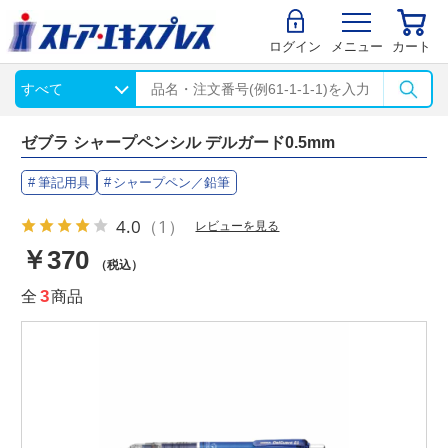
ログイン
メニュー
カート
ゼブラ シャープペンシル デルガード0.5mm
筆記用具
シャープペン／鉛筆
4.0
（1）
レビューを見る
￥370
（税込）
全
3
商品