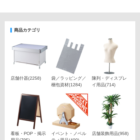
商品カテゴリ
店舗什器
(2258)
袋／ラッピング／
陳列・ディスプレ
梱包資材
(1284)
イ用品
(714)
看板・POP・掲示
イベント・ノベル
店舗装飾用品
(958)
用品
(795)
ティ用品
(400)