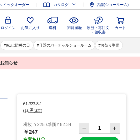
登録
ログイン
お気に入り
送料
閲覧履歴
履歴・再注文
クイックオーダー
カタログ
店舗(ショールーム)
カート
・領収書
ログイン
お気に入り
送料
閲覧履歴
履歴・再注文
カート
・領収書
9/1は防災の日
什器のバーチャルショールーム
お祭り準備
業のお知らせ
61-333-8-1
(1). 黒(3本)
税抜 ￥225 /単価￥82.34
￥247
在庫あり〇