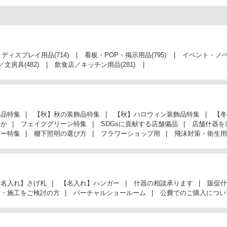
・ディスプレイ用品
(714)
看板・POP・掲示用品
(795)
イベント・ノ
／文房具
(482)
飲食店／キッチン用品
(281)
飾品特集
【秋】秋の装飾品特集
【秋】ハロウィン装飾品特集
【冬
んか
フェイクグリーン特集
SDGsに貢献する店舗備品
店舗什器を
ガー特集
棚下照明の選び方
フラワーショップ用
飛沫対策・衛生用
【名入れ】さげ札
【名入れ】ハンガー
什器の相談承ります
販促什
計・施工をご検討の方
バーチャルショールーム
公費でのご購入につい