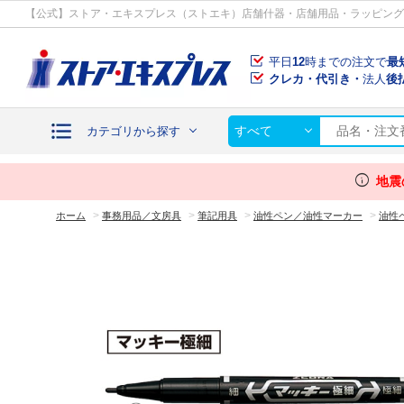
カテゴリから探す
【公式】ストア・エキスプレス（ストエキ）店舗什器・店舗用品・ラッピング
平日
12
時までの注文で
最
クレカ・代引き・
法人
後
すべて
カテゴリから探す
info
地震
>
>
>
>
ホーム
事務用品／文房具
筆記用具
油性ペン／油性マーカー
油性