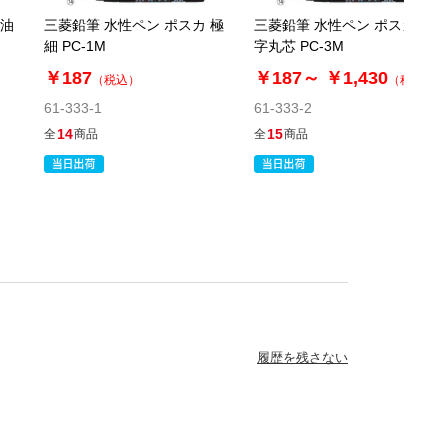
 油
三菱鉛筆 水性ペン ポスカ 極
三菱鉛筆 水性ペン ポスカ 細
細 PC-1M
字丸芯 PC-3M
￥187
￥187～
￥1,430
）
（税込）
（税込）
61-333-1
61-333-2
14
15
全
商品
全
商品
履歴を残さない