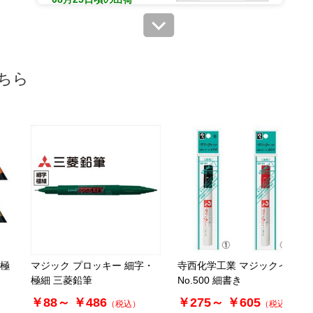
カートに入れる
ちら
 極
マジック プロッキー 細字・
寺西化学工業 マジックインキ
極細 三菱鉛筆
No.500 細書き
￥88～
￥486
￥275～
￥605
（税込）
（税込）