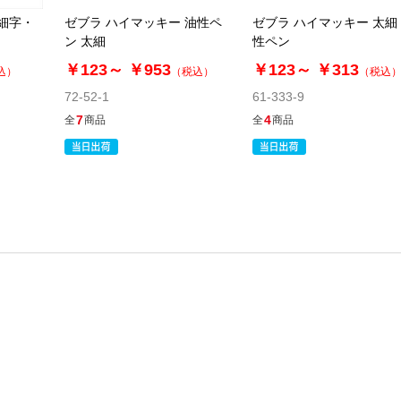
 細字・
ゼブラ ハイマッキー 油性ペ
ゼブラ ハイマッキー 太細
ン 太細
性ペン
￥123～
￥953
￥123～
￥313
込）
（税込）
（税込
72-52-1
61-333-9
7
4
全
商品
全
商品