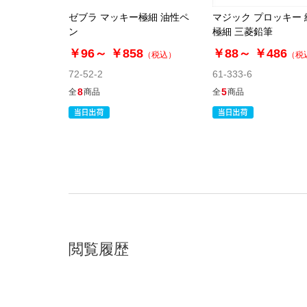
ゼブラ マッキー極細 油性ペ
マジック プロッキー
ン
極細 三菱鉛筆
￥96～
￥858
￥88～
￥486
（税込）
（税
72-52-2
61-333-6
8
5
全
商品
全
商品
閲覧履歴