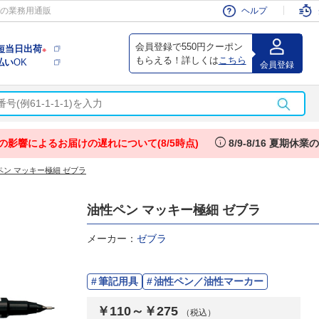
会員
の業務用通販
ヘルプ
会員登録で550円クーポン
短当日出荷
※
もらえる！詳しくは
こちら
払い
OK
会員登録
info
の影響によるお届けの遅れについて(8/5時点)
8/9-8/16 夏期休
ペン マッキー極細 ゼブラ
油性ペン マッキー極細 ゼブラ
メーカー：
ゼブラ
筆記用具
油性ペン／油性マーカー
￥110～￥275
（税込）