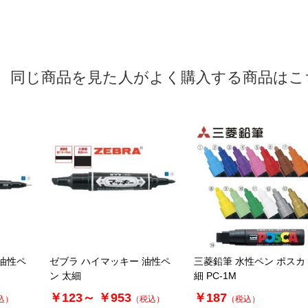
同じ商品を見た人がよく購入する商品はこ
 油性ペ
ゼブラ ハイマッキー 油性ペ
三菱鉛筆 水性ペン ポスカ
ン 太細
細 PC-1M
￥123～
￥953
￥187
込）
（税込）
（税込）