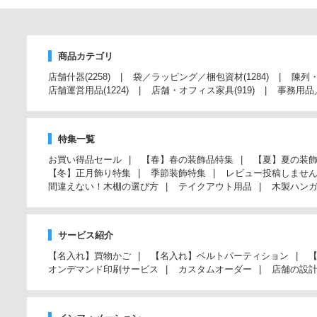
商品カテゴリ
店舗什器
(2258)
袋／ラッピング／梱包資材
(1284)
陳列
店舗運営用品
(1224)
店舗・オフィス家具
(919)
事務用品
特集一覧
お買い得品セール
【春】春の装飾品特集
【夏】夏の装
【冬】正月飾り特集
季節装飾特集
レビュー投稿しませ
間違えない！木棚の選び方
テイクアウト用品
木製ハン
サービス紹介
【名入れ】買物かご
【名入れ】ベルトパーティション
オンデマンド印刷サービス
カスタムオーダー
店舗の設