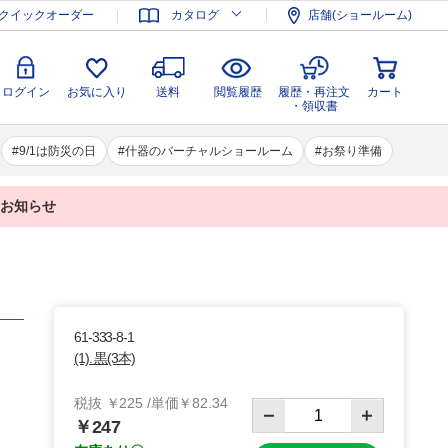
登録
ログイン
お気に入り
送料
閲覧履歴
履歴・再注文
クイックオーダー
カタログ
店舗(ショールーム)
カート
・領収書
ログイン
お気に入り
送料
閲覧履歴
履歴・再注文
カート
・領収書
9/1は防災の日
什器のバーチャルショールーム
お祭り準備
業のお知らせ
61-333-8-1
(1). 黒(3本)
税抜 ￥225 /単価￥82.34
￥247