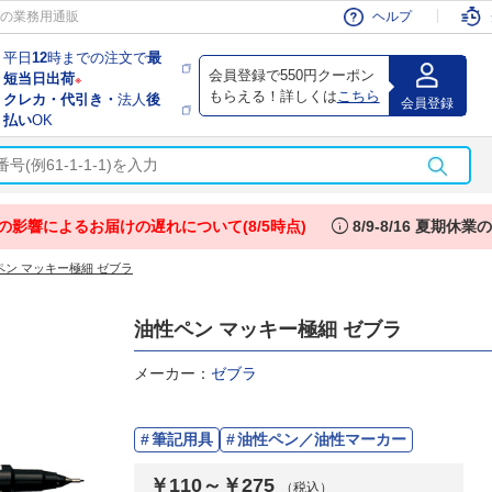
会員
の業務用通販
ヘルプ
平日
12
時までの注文で
最
会員登録で550円クーポン
短当日出荷
※
もらえる！詳しくは
こちら
クレカ・代引き・
法人
後
会員登録
払い
OK
info
の影響によるお届けの遅れについて(8/5時点)
8/9-8/16 夏期休
ペン マッキー極細 ゼブラ
油性ペン マッキー極細 ゼブラ
メーカー：
ゼブラ
筆記用具
油性ペン／油性マーカー
￥110～￥275
（税込）