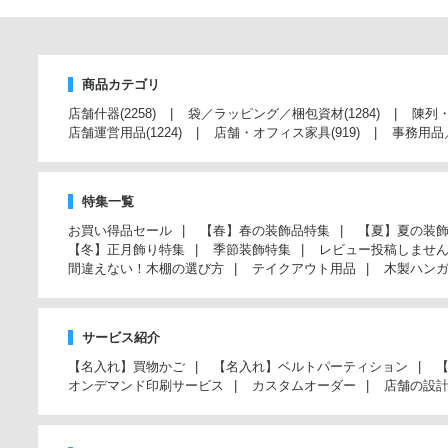
商品カテゴリ
店舗什器
(2258)
袋／ラッピング／梱包資材
(1284)
陳列
店舗運営用品
(1224)
店舗・オフィス家具
(919)
事務用品
特集一覧
お買い得品セール
【春】春の装飾品特集
【夏】夏の装
【冬】正月飾り特集
季節装飾特集
レビュー投稿しませ
間違えない！木棚の選び方
テイクアウト用品
木製ハン
サービス紹介
【名入れ】買物かご
【名入れ】ベルトパーティション
オンデマンド印刷サービス
カスタムオーダー
店舗の設