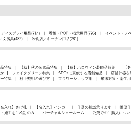
・ディスプレイ用品
(714)
看板・POP・掲示用品
(795)
イベント・ノ
／文房具
(482)
飲食店／キッチン用品
(281)
飾品特集
【秋】秋の装飾品特集
【秋】ハロウィン装飾品特集
【冬
んか
フェイクグリーン特集
SDGsに貢献する店舗備品
店舗什器を
ガー特集
棚下照明の選び方
フラワーショップ用
飛沫対策・衛生用
【名入れ】さげ札
【名入れ】ハンガー
什器の相談承ります
販促什
計・施工をご検討の方
バーチャルショールーム
公費でのご購入につい