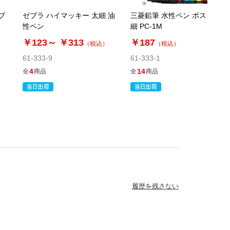
ブ
ゼブラ ハイマッキー 太細 油
三菱鉛筆 水性ペン ポスカ 極
性ペン
細 PC-1M
￥123～
￥313
￥187
）
（税込）
（税込）
61-333-9
61-333-1
4
14
全
商品
全
商品
履歴を残さない