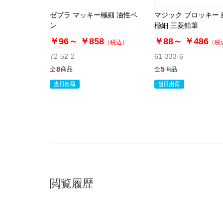
ゼブラ マッキー極細 油性ペ
マジック プロッキー
ン
極細 三菱鉛筆
￥96～
￥858
￥88～
￥486
（税込）
（税
72-52-2
61-333-6
8
5
全
商品
全
商品
閲覧履歴