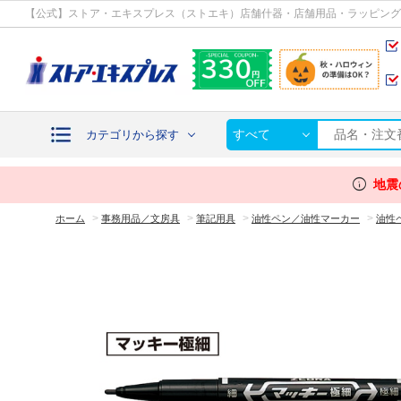
カテゴリから探す
【公式】ストア・エキスプレス（ストエキ）店舗什器・店舗用品・ラッピング
すべて
カテゴリから探す
info
地震
>
>
>
>
ホーム
事務用品／文房具
筆記用具
油性ペン／油性マーカー
油性