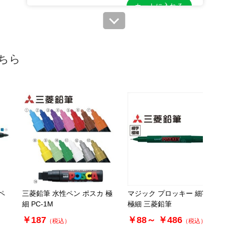
カートに入れる
ちら
ペ
三菱鉛筆 水性ペン ポスカ 極
マジック プロッキー 細字・
細 PC-1M
極細 三菱鉛筆
￥187
￥88～
￥486
）
（税込）
（税込）