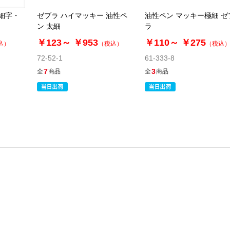
 細字・
ゼブラ ハイマッキー 油性ペ
油性ペン マッキー極細 ゼ
ン 太細
ラ
￥123～
￥953
￥110～
￥275
込）
（税込）
（税込
72-52-1
61-333-8
7
3
全
商品
全
商品