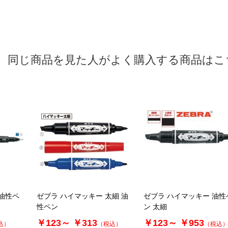
同じ商品を見た人がよく購入する商品はこ
 油性ペ
ゼブラ ハイマッキー 太細 油
ゼブラ ハイマッキー 油性
性ペン
ン 太細
￥123～
￥313
￥123～
￥953
込）
（税込）
（税込