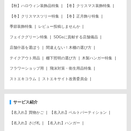
【秋】ハロウィン装飾品特集
【冬】クリスマス装飾特集
【冬】クリスマスツリー特集
【冬】正月飾り特集
季節装飾特集
レビュー投稿しませんか
フェイクグリーン特集
SDGsに貢献する店舗備品
店舗什器を選ぼう
間違えない！木棚の選び方
テイクアウト用品
棚下照明の選び方
木製ハンガー特集
フラワーショップ用
飛沫対策・衛生用品特集
ストエキコラム
ストエキサイト改善委員会
サービス紹介
【名入れ】買物かご
【名入れ】ベルトパーティション
【名入れ】さげ札
【名入れ】ハンガー