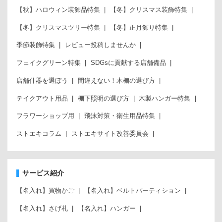
【秋】ハロウィン装飾品特集
【冬】クリスマス装飾特集
【冬】クリスマスツリー特集
【冬】正月飾り特集
季節装飾特集
レビュー投稿しませんか
フェイクグリーン特集
SDGsに貢献する店舗備品
店舗什器を選ぼう
間違えない！木棚の選び方
テイクアウト用品
棚下照明の選び方
木製ハンガー特集
フラワーショップ用
飛沫対策・衛生用品特集
ストエキコラム
ストエキサイト改善委員会
サービス紹介
【名入れ】買物かご
【名入れ】ベルトパーティション
【名入れ】さげ札
【名入れ】ハンガー