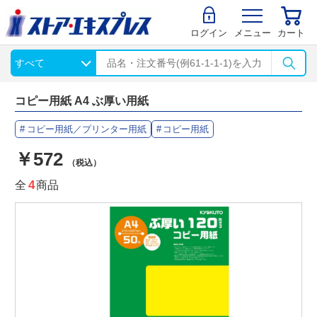
ログイン
メニュー
カート
コピー用紙 A4 ぶ厚い用紙
コピー用紙／プリンター用紙
コピー用紙
￥572
（税込）
全
4
商品