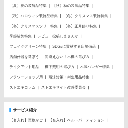
【夏】夏の装飾品特集
【秋】秋の装飾品特集
【秋】ハロウィン装飾品特集
【冬】クリスマス装飾特集
【冬】クリスマスツリー特集
【冬】正月飾り特集
季節装飾特集
レビュー投稿しませんか
フェイクグリーン特集
SDGsに貢献する店舗備品
店舗什器を選ぼう
間違えない！木棚の選び方
テイクアウト用品
棚下照明の選び方
木製ハンガー特集
フラワーショップ用
飛沫対策・衛生用品特集
ストエキコラム
ストエキサイト改善委員会
サービス紹介
【名入れ】買物かご
【名入れ】ベルトパーティション