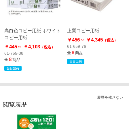
高白色コピー用紙 ホワイト
上質コピー用紙
コピー用紙
￥456～
￥4,345
（税込）
￥445～
￥4,103
61-659-76
（税込）
8
全
商品
61-755-38
8
全
商品
履歴を残さない
閲覧履歴