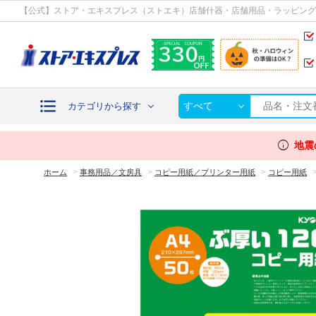
カテゴリから探す
【公式】ストア・エキスプレス（ストエキ）店舗什器・店舗用品・ラッピング
すべて
カテゴリから探す
info
地震
>
>
>
ホーム
事務用品／文房具
コピー用紙／プリンター用紙
コピー用紙