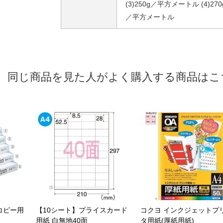
(3)250g／平方メートル (4)270
／平方メートル
同じ商品を見た人がよく購入する商品はこ
コピー用
【10シート】プライスカード
コクヨ インクジェットプ
用紙 白無地40面
タ用紙(厚紙用紙)