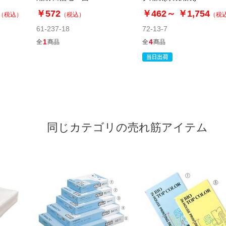
￥572
￥462～
￥1,754
（税込）
（税込）
（税
61-237-18
72-13-7
1
4
全
商品
全
商品
同じカテゴリの売れ筋アイテム