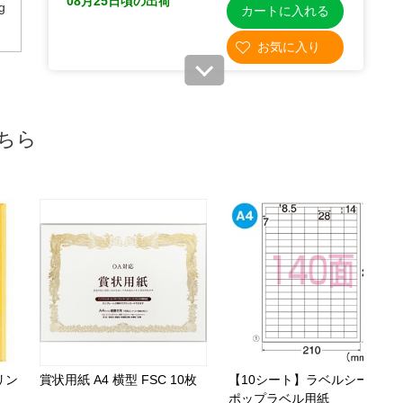
08月25日頃の出荷
g
カートに入れる
61-336-5-4
(4). 270g／平方メートル(20枚)
ちら
税抜 ￥520 /単価￥28.60
￥572
08月25日頃の出荷
カートに入れる
リン
賞状用紙 A4 横型 FSC 10枚
【10シート】ラベルシール
ポップラベル用紙