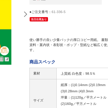
●ご注文番号：
61-336-5
当日出荷あり
使い勝手の良い少量パックの厚口コピー用紙。 書
資料・案内状・表彰状・ポップ・型紙など幅広く使
す。
商品スペック
素材
上質紙 白色度：98.5％
紙厚：(1)0.14mm (2)0.19mm
(3)0.28mm (4)0.3mm
坪量：(1)120g／平方メートル
サイズ
(2)160g／平方メートル