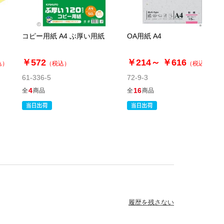
コピー用紙 A4 ぶ厚い用紙
OA用紙 A4
￥572
￥214～
￥616
込）
（税込）
（税込）
61-336-5
72-9-3
4
16
全
商品
全
商品
履歴を残さない