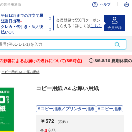
会員
の業務用通販
ヘルプ
平日
12
時までの注文で
最
会員登録で550円クーポン
短当日出荷
※
もらえる！詳しくは
こちら
クレカ・代引き・
法人
後
会員登録
払い
OK
info
の影響によるお届けの遅れについて(8/5時点)
8/9-8/16 夏期休
>
コピー用紙 A4 ぶ厚い用紙
コピー用紙 A4 ぶ厚い用紙
コピー用紙／プリンター用紙
コピー用紙
￥572
（税込）
全
4
商品