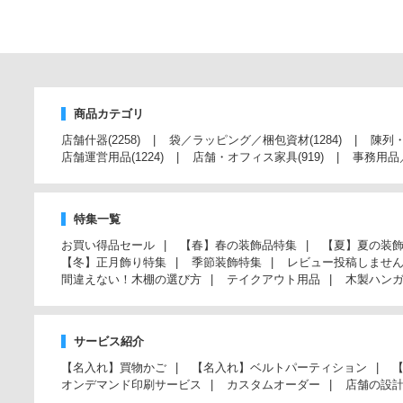
商品カテゴリ
店舗什器
(2258)
袋／ラッピング／梱包資材
(1284)
陳列
店舗運営用品
(1224)
店舗・オフィス家具
(919)
事務用品
特集一覧
お買い得品セール
【春】春の装飾品特集
【夏】夏の装
【冬】正月飾り特集
季節装飾特集
レビュー投稿しませ
間違えない！木棚の選び方
テイクアウト用品
木製ハン
サービス紹介
【名入れ】買物かご
【名入れ】ベルトパーティション
オンデマンド印刷サービス
カスタムオーダー
店舗の設