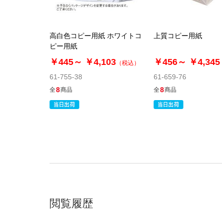
高白色コピー用紙 ホワイトコ
上質コピー用紙
ピー用紙
￥445～
￥4,103
￥456～
￥4,345
（税込）
61-755-38
61-659-76
8
8
全
商品
全
商品
閲覧履歴