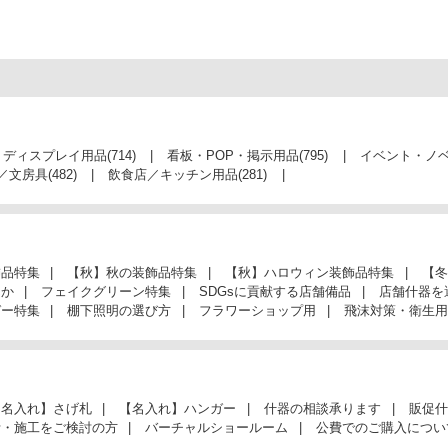
・ディスプレイ用品
(714)
看板・POP・掲示用品
(795)
イベント・ノ
／文房具
(482)
飲食店／キッチン用品
(281)
飾品特集
【秋】秋の装飾品特集
【秋】ハロウィン装飾品特集
【冬
んか
フェイクグリーン特集
SDGsに貢献する店舗備品
店舗什器を
ガー特集
棚下照明の選び方
フラワーショップ用
飛沫対策・衛生用
【名入れ】さげ札
【名入れ】ハンガー
什器の相談承ります
販促什
計・施工をご検討の方
バーチャルショールーム
公費でのご購入につい