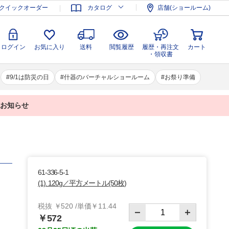
登録
ログイン
お気に入り
送料
閲覧履歴
履歴・再注文
クイックオーダー
カタログ
店舗(ショールーム)
カート
・領収書
ログイン
お気に入り
送料
閲覧履歴
履歴・再注文
カート
・領収書
9/1は防災の日
什器のバーチャルショールーム
お祭り準備
業のお知らせ
61-336-5-1
(1). 120g／平方メートル(50枚)
税抜 ￥520 /単価￥11.44
￥572