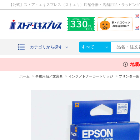
カテゴリから探す
【公式】ストア・エキスプレス（ストエキ）店舗什器・店舗用品・ラッピング
すべて
カテゴリから探す
info
地震
>
>
>
ホーム
事務用品／文房具
インク／トナーカートリッジ
プリンター用