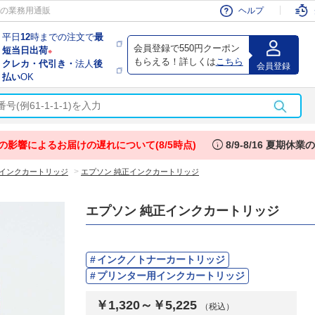
会員
の業務用通販
ヘルプ
平日
12
時までの注文で
最
会員登録で550円クーポン
短当日出荷
※
もらえる！詳しくは
こちら
クレカ・代引き・
法人
後
会員登録
払い
OK
info
の影響によるお届けの遅れについて(8/5時点)
8/9-8/16 夏期休
>
インクカートリッジ
エプソン 純正インクカートリッジ
エプソン 純正インクカートリッジ
インク／トナーカートリッジ
プリンター用インクカートリッジ
￥1,320～￥5,225
（税込）