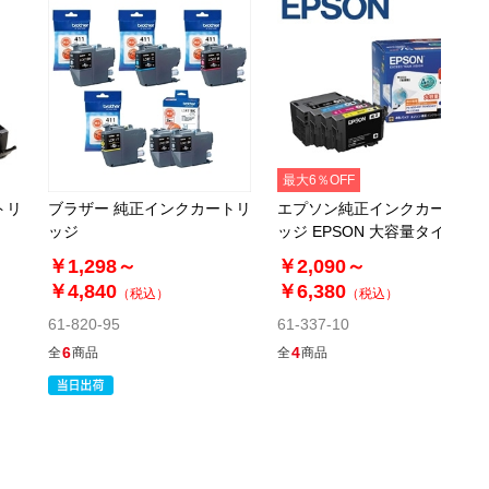
最大6％OFF
トリ
ブラザー 純正インクカートリ
エプソン純正インクカートリ
ッジ
ッジ EPSON 大容量タイプ
￥1,298～
￥2,090～
￥4,840
￥6,380
（税込）
（税込）
61-820-95
61-337-10
6
4
全
商品
全
商品