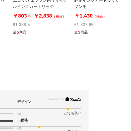
トリ
エコリカ エプソン用リサイク
純正インクカートリッジ エプ
当日出荷
カートに入れる
ルインクカートリッジ
ソン用
※日祝除く12時まで
￥803～
￥2,838
￥1,430
（税込）
（税込）
61-338-5
61-807-85
5
3
全
商品
全
商品
61-337-13-6
(6). IC4CL69 4色パック
￥5,225
税抜 ￥4,750
在庫わずか
当日出荷
カートに入れる
※日祝除く12時まで
デザイン
とても良い
(0)
価格
(2)
(0)