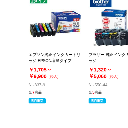
エプソン純正インクカートリ
ブラザー 純正インク
ッジ EPSON増量タイプ
ッジ
￥1,705～
￥1,320～
￥9,900
￥5,060
（税込）
（税込）
61-337-9
61-550-44
7
5
全
商品
全
商品