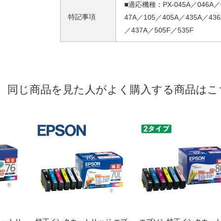
■適応機種：PX-045A／046A／
特記事項
47A／105／405A／435A／436
／437A／505F／535F
同じ商品を見た人がよく購入する商品はこ