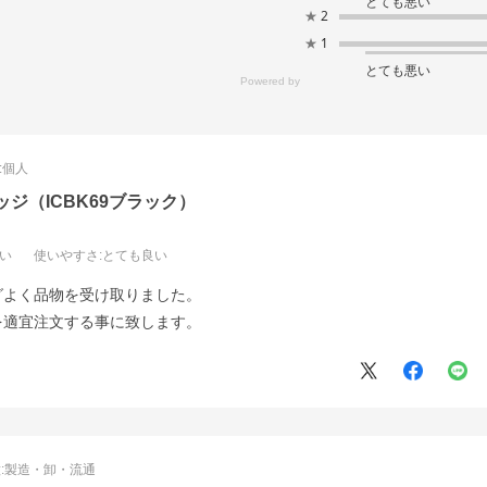
とても悪い
★
2
★
1
とても悪い
:
個人
ッジ（ICBK69ブラック）
良い
使いやすさ
:とても良い
グよく品物を受け取りました。
を適宜注文する事に致します。
:
製造・卸・流通