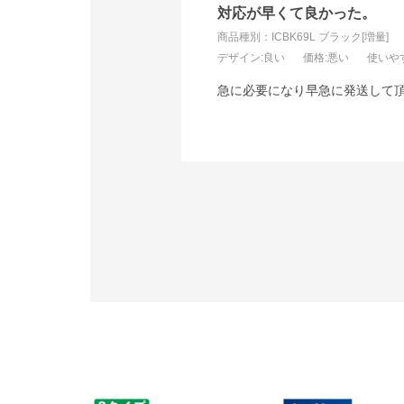
対応が早くて良かった。
商品種別：ICBK69L ブラック[増量]
デザイン
:良い
価格
:悪い
使いや
急に必要になり早急に発送して