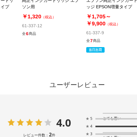
カートリ
純正インクカートリッジ エプ
エプソン純正インクカー
タイプ
ソン用
ッジ EPSON増量タイプ
￥1,320
￥1,705～
（税込）
￥9,900
（税込）
61-337-12
61-337-9
6
全
商品
7
全
商品
ユーザーレビュー
4.0
とても悪い
★
5
★
4
2
★
3
レビュー件数：
件