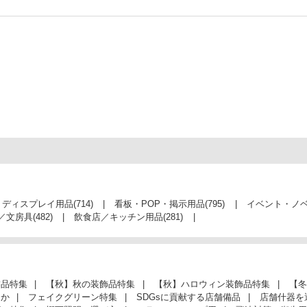
・ディスプレイ用品
(714)
看板・POP・掲示用品
(795)
イベント・ノ
／文房具
(482)
飲食店／キッチン用品
(281)
飾品特集
【秋】秋の装飾品特集
【秋】ハロウィン装飾品特集
【冬
んか
フェイクグリーン特集
SDGsに貢献する店舗備品
店舗什器を