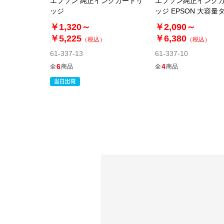
エプソン 純正インクカートリ
エプソン純正インク
ッジ
ッジ EPSON 大容量
￥1,320～
￥2,090～
￥5,225
￥6,380
（税込）
（税込）
61-337-13
61-337-10
6
4
全
商品
全
商品