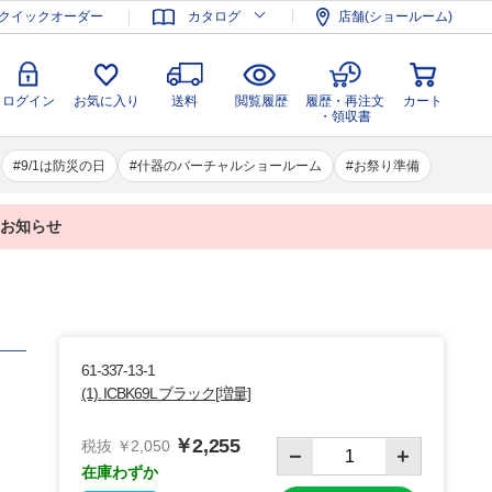
登録
ログイン
お気に入り
送料
閲覧履歴
履歴・再注文
クイックオーダー
カタログ
店舗(ショールーム)
カート
・領収書
ログイン
お気に入り
送料
閲覧履歴
履歴・再注文
カート
・領収書
9/1は防災の日
什器のバーチャルショールーム
お祭り準備
業のお知らせ
61-337-13-1
(1). ICBK69L ブラック[増量]
￥2,255
税抜 ￥2,050
在庫わずか