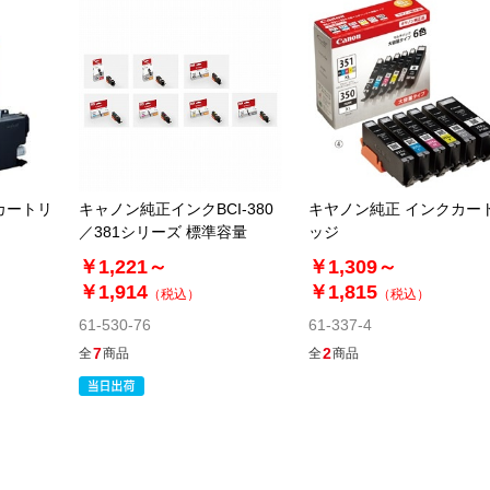
カートリ
キャノン純正インクBCI-380
キヤノン純正 インクカー
／381シリーズ 標準容量
ッジ
￥1,221～
￥1,309～
￥1,914
￥1,815
（税込）
（税込）
61-530-76
61-337-4
7
2
全
商品
全
商品