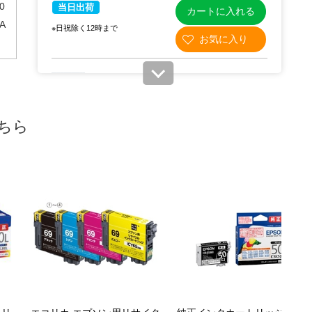
0
当日出荷
カートに入れる
A
※日祝除く12時まで
61-337-13-4
(4). ICM69 マゼンタ
ちら
￥1,320
税抜 ￥1,200
在庫わずか
当日出荷
カートに入れる
※日祝除く12時まで
61-337-13-5
(5). ICY69 イエロー
￥1,320
税抜 ￥1,200
在庫わずか