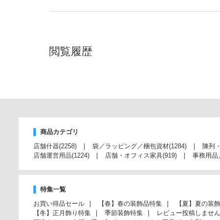
閲覧履歴
商品カテゴリ
店舗什器
(2258)
袋／ラッピング／梱包資材
(1284)
陳列
店舗運営用品
(1224)
店舗・オフィス家具
(919)
事務用品
特集一覧
お買い得品セール
【春】春の装飾品特集
【夏】夏の装
【冬】正月飾り特集
季節装飾特集
レビュー投稿しませ