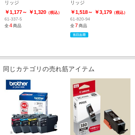
リッジ
リッジ
￥1,177～
￥1,320
￥1,518～
￥3,179
（税込）
（税込）
61-337-5
61-820-94
4
7
全
商品
全
商品
同じカテゴリの売れ筋アイテム