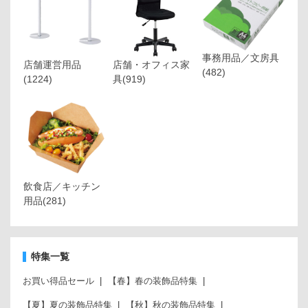
事務用品／文房具
店舗運営用品
店舗・オフィス家
(482)
(1224)
具
(919)
飲食店／キッチン
用品
(281)
特集一覧
お買い得品セール
【春】春の装飾品特集
【夏】夏の装飾品特集
【秋】秋の装飾品特集