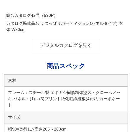
総合カタログ42号（590P）
カタログ掲載品名 ：つっぱりパーティション(パネルタイプ) 本
体 W90cm
デジタルカタログを見る
商品スペック
素材
フレーム：スチール製 エポキシ樹脂粉体塗装・クロームメッ
キ パネル：(1)～(3)プリント紙化粧繊維板(4)ポリカーボネー
ト
サイズ
幅90×奥行11×高さ205～260cm