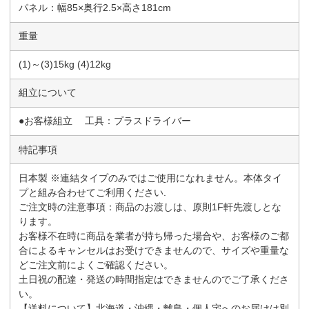
パネル：幅85×奥行2.5×高さ181cm
重量
(1)～(3)15kg (4)12kg
組立について
●お客様組立 工具：プラスドライバー
特記事項
日本製 ※連結タイプのみではご使用になれません。本体タイ
プと組み合わせてご利用ください.
ご注文時の注意事項：商品のお渡しは、原則1F軒先渡しとな
ります。
お客様不在時に商品を業者が持ち帰った場合や、お客様のご都
合によるキャンセルはお受けできませんので、サイズや重量な
どご注文前によくご確認ください。
土日祝の配達・発送の時間指定はできませんのでご了承くださ
い。
【送料について】北海道・沖縄・離島・個人宅へのお届けは別