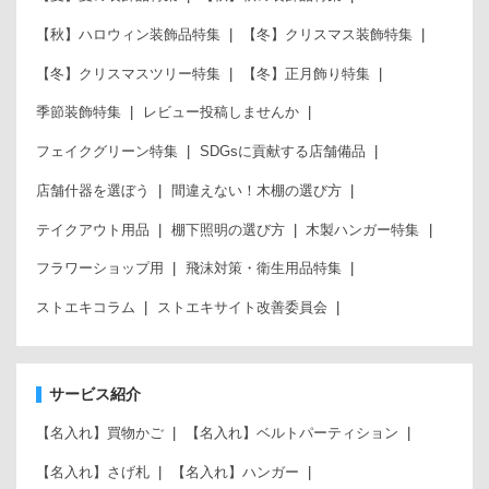
【秋】ハロウィン装飾品特集
【冬】クリスマス装飾特集
【冬】クリスマスツリー特集
【冬】正月飾り特集
季節装飾特集
レビュー投稿しませんか
フェイクグリーン特集
SDGsに貢献する店舗備品
店舗什器を選ぼう
間違えない！木棚の選び方
テイクアウト用品
棚下照明の選び方
木製ハンガー特集
フラワーショップ用
飛沫対策・衛生用品特集
ストエキコラム
ストエキサイト改善委員会
サービス紹介
【名入れ】買物かご
【名入れ】ベルトパーティション
【名入れ】さげ札
【名入れ】ハンガー