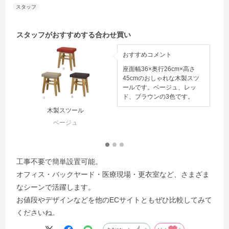
スタッフがおすすめする合わせ買い
おすすめコメント
座面幅36×奥行26cm×高さ
45cmのおしゃれな木製スツ
ールです。ベージュ、レッ
ド、ブラウンの3色です。
木製スツール
折り
ベージュ
工事不要で簡単設置可能。
オフィス・バックヤード・医療現場・更衣室など、さまざま
なシーンで活躍します。
お値段やデザインなどを他のECサイトともぜひ比較してみて
くださいね。