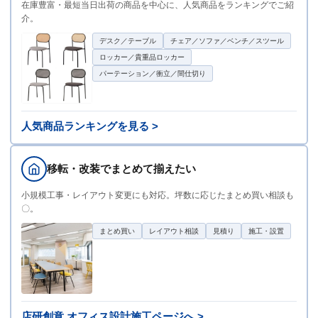
在庫豊富・最短当日出荷の商品を中心に、人気商品をランキングでご紹
介。
デスク／テーブル
チェア／ソファ／ベンチ／スツール
ロッカー／貴重品ロッカー
パーテーション／衝立／間仕切り
人気商品ランキングを見る >
移転・改装でまとめて揃えたい
小規模工事・レイアウト変更にも対応。坪数に応じたまとめ買い相談も
〇。
まとめ買い
レイアウト相談
見積り
施工・設置
店研創意 オフィス設計施工ページへ >