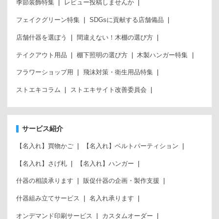
季節装飾特集
レビュー投稿しませんか
フェイクグリーン特集
SDGsに貢献する店舗備品
店舗什器を選ぼう
間違えない！木棚の選び方
テイクアウト用品
棚下照明の選び方
木製ハンガー特集
フラワーショップ用
飛沫対策・衛生用品特集
ストエキコラム
ストエキサイト改善委員会
サービス紹介
【名入れ】買物かご
【名入れ】ベルトパーティション
【名入れ】さげ札
【名入れ】ハンガー
什器の相談承ります
販促什器の企画・製作支援
什器組み立てサービス
名入れ承ります
オンデマンド印刷サービス
カスタムオーダー