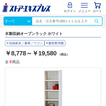
ログイン
メニュー
カート
木製収納オープンラック ホワイト
収納家具／書庫／ワゴン
書類整理棚
￥8,778～￥19,580
（税込）
全
8
商品