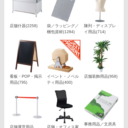
店舗什器
(2258)
袋／ラッピング／
陳列・ディスプレ
梱包資材
(1284)
イ用品
(714)
看板・POP・掲示
イベント・ノベル
店舗装飾用品
(958)
用品
(795)
ティ用品
(400)
事務用品／文房具
店舗運営用品
店舗・オフィス家