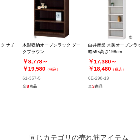
ク ナチ
木製収納オープンラック ダー
白井産業 木製オープンラ
クブラウン
幅59×高さ198cm
￥8,778～
￥17,380～
￥19,580
￥18,480
（税込）
（税込）
61-357-5
6E-298-19
8
3
全
商品
全
商品
同じカテゴリの売れ筋アイテム