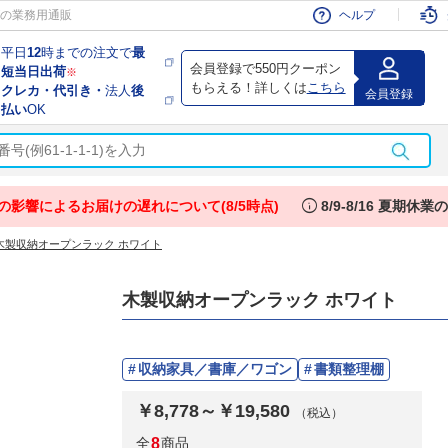
会員
の業務用通販
ヘルプ
平日
12
時までの注文で
最
会員登録で550円クーポン
短当日出荷
※
もらえる！詳しくは
こちら
クレカ・代引き・
法人
後
会員登録
払い
OK
info
の影響によるお届けの遅れについて(8/5時点)
8/9-8/16 夏期休
木製収納オープンラック ホワイト
木製収納オープンラック ホワイト
収納家具／書庫／ワゴン
書類整理棚
￥8,778～￥19,580
（税込）
全
8
商品