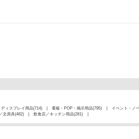
・ディスプレイ用品
(714)
看板・POP・掲示用品
(795)
イベント・ノ
／文房具
(482)
飲食店／キッチン用品
(281)