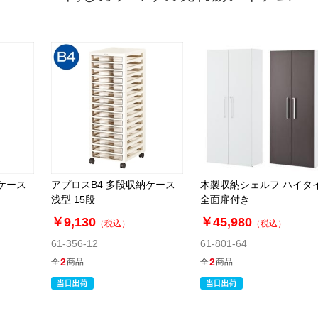
ケース
アプロスB4 多段収納ケース
木製収納シェルフ ハイタ
浅型 15段
全面扉付き
￥9,130
￥45,980
（税込）
（税込）
61-356-12
61-801-64
2
2
全
商品
全
商品