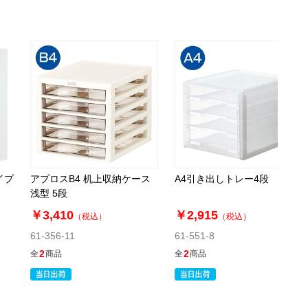
イプ
アプロスB4 机上収納ケース
A4引き出しトレー4段
浅型 5段
￥3,410
￥2,915
（税込）
（税込）
61-356-11
61-551-8
2
2
全
商品
全
商品