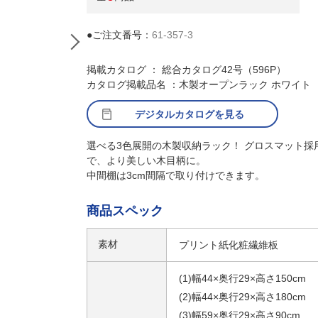
●ご注文番号：
61-357-3
掲載カタログ ： 総合カタログ42号（596P）
カタログ掲載品名 ：木製オープンラック ホワイト
デジタルカタログを見る
選べる3色展開の木製収納ラック！ グロスマット採
で、より美しい木目柄に。
中間棚は3cm間隔で取り付けできます。
(4)幅59×高さ150cm
商品スペック
素材
プリント紙化粧繊維板
(1)幅44×奥行29×高さ150cm
(2)幅44×奥行29×高さ180cm
(3)幅59×奥行29×高さ90cm