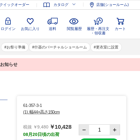
登録
ログイン
お気に入り
送料
閲覧履歴
履歴・再注文
クイックオーダー
カタログ
店舗(ショールーム)
カート
・領収書
ログイン
お気に入り
送料
閲覧履歴
履歴・再注文
カート
・領収書
お祭り準備
什器のバーチャルショールーム
更衣室に設置
業のお知らせ
61-357-3-1
(1). 幅44×高さ150cm
￥10,428
税抜 ￥9,480
08月20日頃の出荷