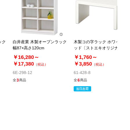
ック
白井産業 木製オープンラック
木製コの字ラック ホワイトウ
幅87×高さ120cm
ッド〔ストエキオリジナル〕
￥16,280～
￥1,760～
￥17,380
￥3,850
（税込）
（税込）
6E-298-12
61-428-8
3
6
全
商品
全
商品