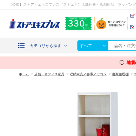
カテゴリから探す
【公式】ストア・エキスプレス（ストエキ）店舗什器・店舗用品・ラッピング
すべて
カテゴリから探す
info
地震
>
>
>
>
ホーム
店舗・オフィス家具
収納家具／書庫／ワゴン
書類整理棚