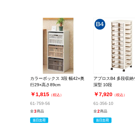
カラーボックス 3段 幅42×奥
アプロスB4 多段収納
行29×高さ89cm
深型 10段
￥1,815
￥7,920
（税込）
（税込）
61-759-56
61-356-10
3
2
全
商品
全
商品