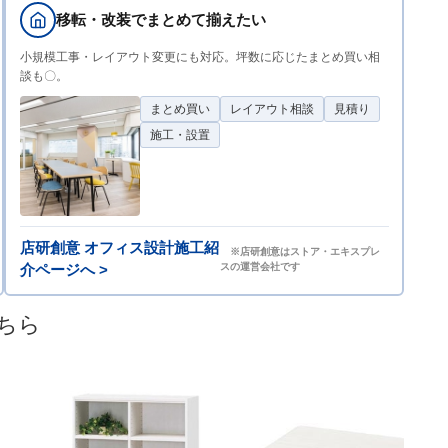
別送
カートに入れる
移転・改装でまとめて揃えたい
小規模工事・レイアウト変更にも対応。坪数に応じたまとめ買い相
談も〇。
61-357-3-8
まとめ買い
レイアウト相談
見積り
(8). 幅87×高さ180cm
施工・設置
￥19,580
税抜 ￥17,800
08月20日頃の出荷
別送
カートに入れる
店研創意 オフィス設計施工紹
※店研創意はストア・エキスプレ
介ページへ >
スの運営会社です
ちら