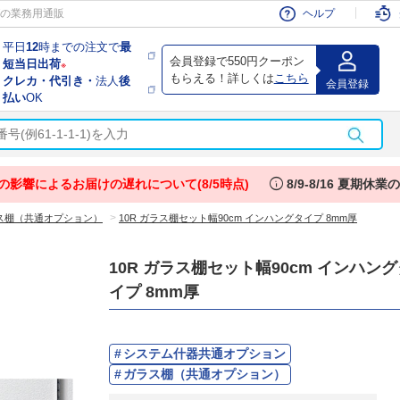
会員
の業務用通販
ヘルプ
平日
12
時までの注文で
最
会員登録で550円クーポン
短当日出荷
※
もらえる！詳しくは
こちら
クレカ・代引き・
法人
後
会員登録
払い
OK
info
の影響によるお届けの遅れについて(8/5時点)
8/9-8/16 夏期休
>
ス棚（共通オプション）
10R ガラス棚セット幅90cm インハングタイプ 8mm厚
10R ガラス棚セット幅90cm インハン
イプ 8mm厚
システム什器共通オプション
ガラス棚（共通オプション）