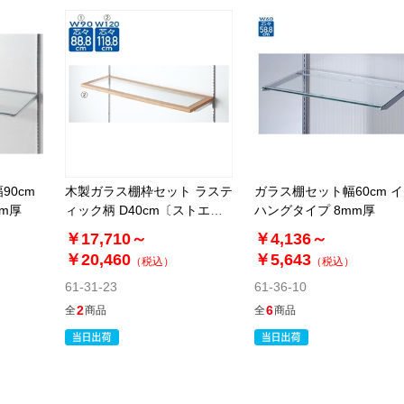
90cm
木製ガラス棚枠セット ラステ
ガラス棚セット幅60cm 
m厚
ィック柄 D40cm〔ストエキ
ハングタイプ 8mm厚
オリジナル〕
￥17,710～
￥4,136～
￥20,460
￥5,643
（税込）
（税込）
61-31-23
61-36-10
2
6
全
商品
全
商品