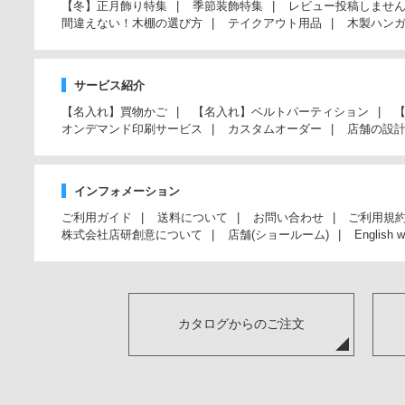
【冬】正月飾り特集
季節装飾特集
レビュー投稿しませ
間違えない！木棚の選び方
テイクアウト用品
木製ハン
サービス紹介
【名入れ】買物かご
【名入れ】ベルトパーティション
オンデマンド印刷サービス
カスタムオーダー
店舗の設
インフォメーション
ご利用ガイド
送料について
お問い合わせ
ご利用規
株式会社店研創意について
店舗(ショールーム)
English w
カタログからのご注文