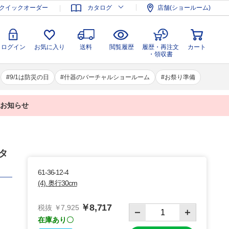
登録
ログイン
お気に入り
送料
閲覧履歴
履歴・再注文
クイックオーダー
カタログ
店舗(ショールーム)
カート
・領収書
ログイン
お気に入り
送料
閲覧履歴
履歴・再注文
カート
・領収書
9/1は防災の日
什器のバーチャルショールーム
お祭り準備
業のお知らせ
グタ
61-36-12-4
(4). 奥行30cm
￥8,717
税抜 ￥7,925
在庫あり〇