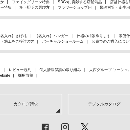
んか
フェイクグリーン特集
SDGsに貢献する店舗備品
店舗什器を
ガー特集
棚下照明の選び方
フラワーショップ用
飛沫対策・衛生用
【名入れ】さげ札
【名入れ】ハンガー
什器の相談承ります
販促什
計・施工をご検討の方
バーチャルショールーム
公費でのご購入につい
約
レビュー規約
個人情報保護の取り組み
大西グループ ソーシャ
ebsite
採用情報
カタログ請求
デジタルカタログ