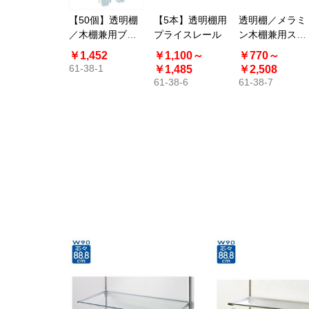
【50個】透明棚
【5本】透明棚用
透明棚／メラミ
／木棚兼用ブラ
プライスレール
ン木棚兼用スラ
ケットストッパ
イドレール 幅
￥1,452
￥1,100～
￥770～
ー
90cm用
61-38-1
￥1,485
￥2,508
61-38-6
61-38-7