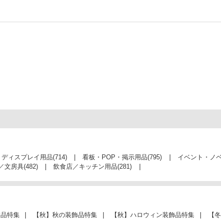
・ディスプレイ用品
(714)
看板・POP・掲示用品
(795)
イベント・ノ
／文房具
(482)
飲食店／キッチン用品
(281)
飾品特集
【秋】秋の装飾品特集
【秋】ハロウィン装飾品特集
【冬