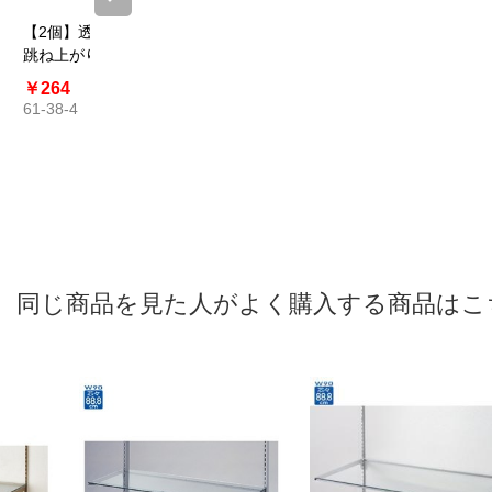
【2個】透明棚用
10R ガラス棚セ
10R ガラス棚セ
10R ガ
跳ね上がり防止
ット幅90cm イ
ット幅90cm オ
ット幅90
ストッパー
ンハングタイプ
ーバーハングタ
ーバーハ
￥264
￥2,816～
￥2,816～
￥8,59
5mm厚
イプ 5mm厚
イプ 8m
61-38-4
￥4,741
￥4,741
￥10,87
61-36-11
61-36-13
61-36-14
同じ商品を見た人がよく購入する商品はこ