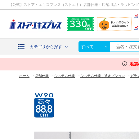
カテゴリから探す
【公式】ストア・エキスプレス（ストエキ）店舗什器・店舗用品・ラッピング
すべて
カテゴリから探す
info
地震
>
>
>
>
ホーム
店舗什器
システム什器
システム什器共通オプション
ガラ