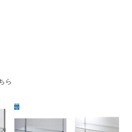
ラス棚セ
【10個】透明棚
【10個】バック
cm オ
用ビニールコー
ストッパー TG
ングタ
ナーカバー
シート付き
1～
￥1,980～
￥2,200
m厚
61-747-7
3
￥2,090
61-38-9
ちら