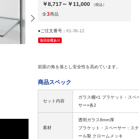
￥8,717～￥11,000
（税込）
全
3
商品
●ご注文番号：
61-36-12
当日出荷あり
前面の角を落とし安全性を高めています。
商品スペック
ガラス棚×1 ブラケット・スペ
セット内容
サー×各2
透明ガラス8mm厚
素材
ブラケット・スペーサー：スチ
ール製 クロームメッキ