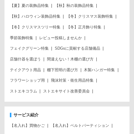
【夏】夏の装飾品特集
【秋】秋の装飾品特集
【秋】ハロウィン装飾品特集
【冬】クリスマス装飾特集
【冬】クリスマスツリー特集
【冬】正月飾り特集
季節装飾特集
レビュー投稿しませんか
フェイクグリーン特集
SDGsに貢献する店舗備品
店舗什器を選ぼう
間違えない！木棚の選び方
テイクアウト用品
棚下照明の選び方
木製ハンガー特集
フラワーショップ用
飛沫対策・衛生用品特集
ストエキコラム
ストエキサイト改善委員会
サービス紹介
【名入れ】買物かご
【名入れ】ベルトパーティション