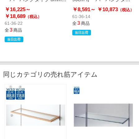
アンティークゴールド〔ス
プ 8mm厚
￥16,225～
￥8,591～
￥10,873
（税込）
トエキオリジナル〕
￥18,689
61-36-14
（税込）
3
61-36-22
全
商品
3
全
商品
同じカテゴリの売れ筋アイテム