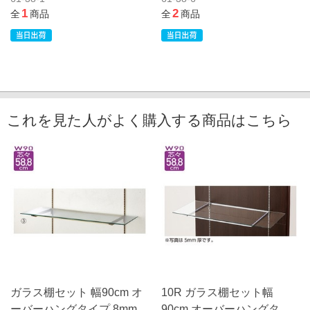
1
2
全
商品
全
商品
これを見た人がよく購入する商品はこちら
ガラス棚セット 幅90cm オ
10R ガラス棚セット幅
ーバーハングタイプ 8mm厚
90cm オーバーハングタイ