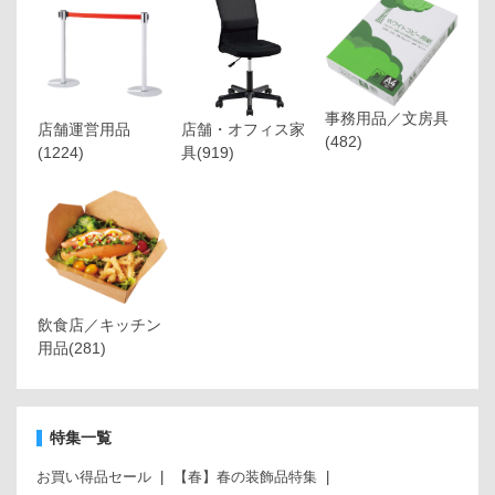
事務用品／文房具
店舗運営用品
店舗・オフィス家
(482)
(1224)
具
(919)
飲食店／キッチン
用品
(281)
特集一覧
お買い得品セール
【春】春の装飾品特集