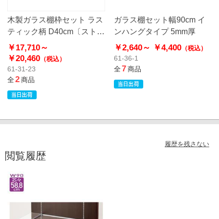
木製ガラス棚枠セット ラス
ガラス棚セット幅90cm イ
ティック柄 D40cm〔ストエ
ンハングタイプ 5mm厚
キオリジナル〕
￥17,710～
￥2,640～
￥4,400
（税込）
￥20,460
61-36-1
（税込）
7
61-31-23
全
商品
2
全
商品
履歴を残さない
閲覧履歴