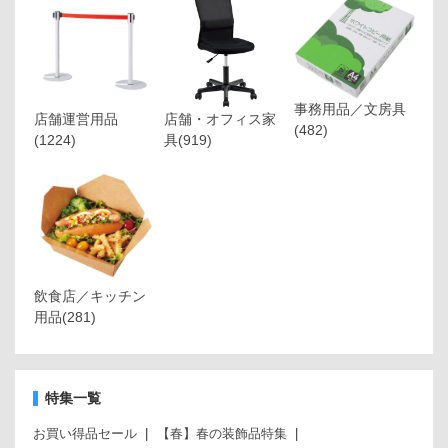
事務用品／文房具
店舗運営用品
店舗・オフィス家
(482)
(1224)
具
(919)
飲食店／キッチン
用品
(281)
特集一覧
お買い得品セール
【春】春の装飾品特集