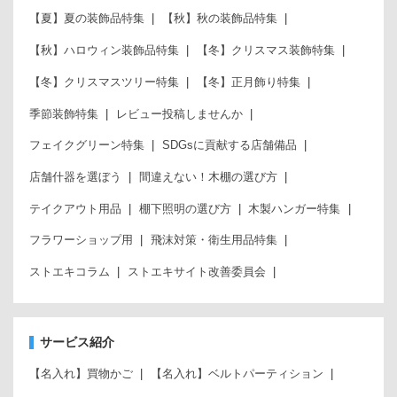
【夏】夏の装飾品特集
【秋】秋の装飾品特集
【秋】ハロウィン装飾品特集
【冬】クリスマス装飾特集
【冬】クリスマスツリー特集
【冬】正月飾り特集
季節装飾特集
レビュー投稿しませんか
フェイクグリーン特集
SDGsに貢献する店舗備品
店舗什器を選ぼう
間違えない！木棚の選び方
テイクアウト用品
棚下照明の選び方
木製ハンガー特集
フラワーショップ用
飛沫対策・衛生用品特集
ストエキコラム
ストエキサイト改善委員会
サービス紹介
【名入れ】買物かご
【名入れ】ベルトパーティション