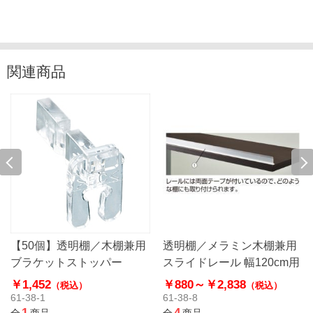
関連商品
【50個】透明棚／木棚兼用
透明棚／メラミン木棚兼用
ブラケットストッパー
スライドレール 幅120cm用
￥1,452
￥880～
￥2,838
（税込）
（税込）
61-38-1
61-38-8
1
4