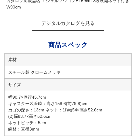
カタログ掲載品名 ：シェルフワゴンH159cm 2段展開ネット付き
W90cm
デジタルカタログを見る
商品スペック
素材
スチール製 クロームメッキ
サイズ
幅90.7×奥行45.7cm
キャスター装着時：高さ158.6(前79.8)cm
カゴの深さ：13cm ネット：(1)幅54×高さ52.6cm
(2)幅83.7×高さ52.6cm
ネットピッチ：5cm
線材：直径3mm