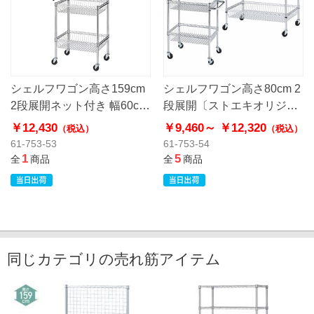
シェルフワゴン高さ159cm
シェルフワゴン高さ80cm 2
2段展開ネット付き 幅60cm
段展開〔ストエキオリジナ
奥行45.7cm〔ストエキオリ
ル〕
￥12,430
￥9,460～
￥12,320
（税込）
（税込）
ジナル〕
61-753-53
61-753-54
1
5
全
商品
全
商品
同じカテゴリの売れ筋アイテム