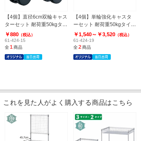
【4個】直径6cm双輪キャス
【4個】単輪強化キャスタ
ターセット 耐荷重50kgタイ
ーセット 耐荷重50kgタイプ
プ〔ストエキオリジナル〕
ブラック〔ストエキオリジ
￥880
￥1,540～
￥3,520
（税込）
（税込）
ブラック
ナル〕
61-424-15
61-424-19
1
2
全
商品
全
商品
これを見た人がよく購入する商品はこちら