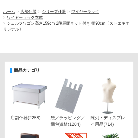
ホーム
>
店舗什器
>
シリーズ什器
>
ワイヤーラック
>
ワイヤーラック本体
>
シェルフワゴン高さ159cm 2段展開ネット付き 幅90cm〔ストエキオ
リジナル〕
商品カテゴリ
店舗什器
(2258)
袋／ラッピング／
陳列・ディスプレ
梱包資材
(1284)
イ用品
(714)