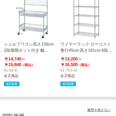
シェルフワゴン高さ159cm
ワイヤーラック ローコスト
2段展開ネット付き 幅
奥行45cm 高さ181cm 6段
90cm〔ストエキオリジナ
アジャスタータイプ 〔スト
￥14,740～
￥13,200～
ル〕
エキオリジナル〕
￥15,840
￥16,500
（税込）
（税込）
61-63-8
61-753-52
2
2
全
商品
全
商品
履歴を残さない