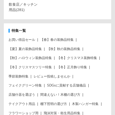
飲食店／キッチン
用品
(281)
特集一覧
お買い得品セール
【春】春の装飾品特集
【夏】夏の装飾品特集
【秋】秋の装飾品特集
【秋】ハロウィン装飾品特集
【冬】クリスマス装飾特集
【冬】クリスマスツリー特集
【冬】正月飾り特集
季節装飾特集
レビュー投稿しませんか
フェイクグリーン特集
SDGsに貢献する店舗備品
店舗什器を選ぼう
間違えない！木棚の選び方
テイクアウト用品
棚下照明の選び方
木製ハンガー特集
フラワーショップ用
飛沫対策・衛生用品特集