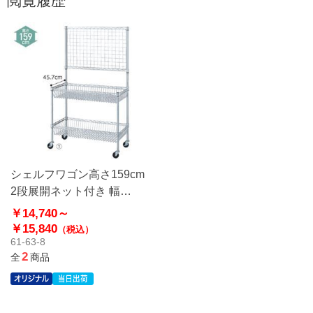
閲覧履歴
シェルフワゴン高さ159cm
2段展開ネット付き 幅
90cm〔ストエキオリジナ
￥14,740～
ル〕
￥15,840
（税込）
61-63-8
2
全
商品