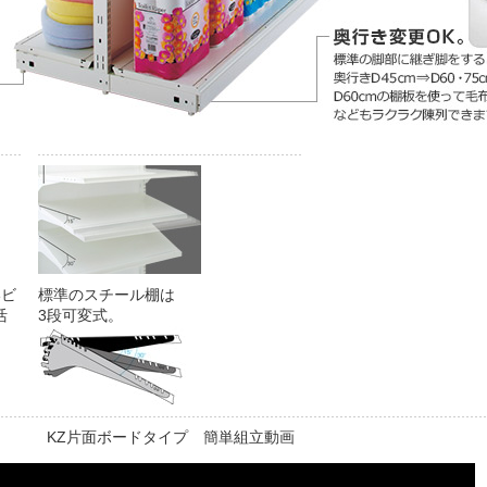
いビ
標準のスチール棚は
活
3段可変式。
KZ片面ボードタイプ 簡単組立動画