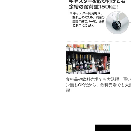
食料品や飲料売場でも大活躍！重
ン類もOKだから、飲料売場でも大
躍！