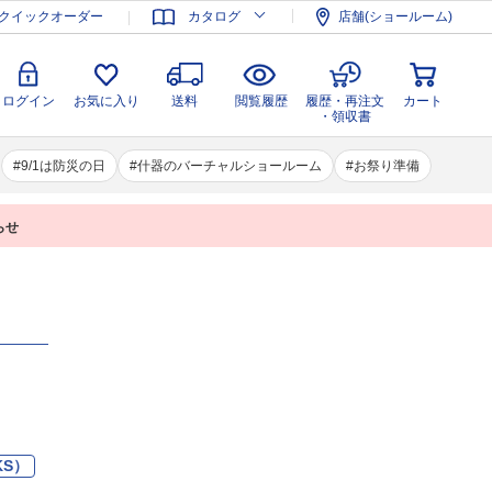
登録
ログイン
お気に入り
送料
閲覧履歴
履歴・再注文
クイックオーダー
カタログ
店舗(ショールーム)
カート
・領収書
ログイン
お気に入り
送料
閲覧履歴
履歴・再注文
カート
・領収書
9/1は防災の日
什器のバーチャルショールーム
お祭り準備
らせ
KS）