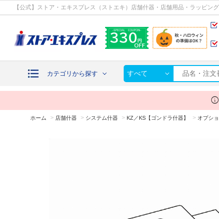
【公式】ストア・エキスプレス（ストエキ）店舗什器・店舗用品・ラッピング
すべて
カテゴリから探す
inf
>
>
>
>
ホーム
店舗什器
システム什器
KZ／KS【ゴンドラ什器】
オプショ