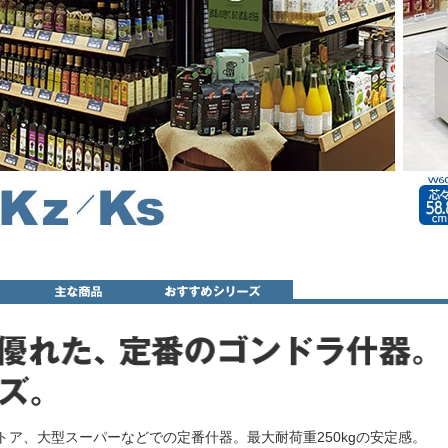
トア、大型スーパーなどでの定番什器。最大耐荷重250kgの安定感。