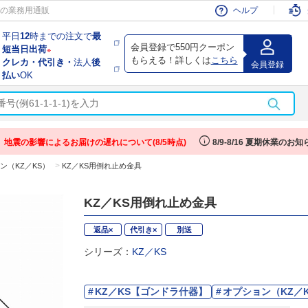
すべて
会員
の業務用通販
ヘルプ
平日
12
時までの注文で
最
会員登録で550円クーポン
短当日出荷
※
もらえる！詳しくは
こちら
クレカ・代引き・
法人
後
会員登録
払い
OK
o
info
地震の影響によるお届けの遅れについて(8/5時点)
8/9-8/16 夏期休業のお知
>
ン（KZ／KS）
KZ／KS用倒れ止め金具
KZ／KS用倒れ止め金具
返品×
代引き×
別送
シリーズ：
KZ／KS
KZ／KS【ゴンドラ什器】
オプション（KZ／