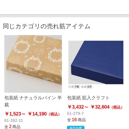
同じカテゴリの売れ筋アイテム
包装紙 ナチュラルバイン 半
包装紙 筋入クラフト
裁
￥3,432～
￥32,604
（税込）
￥1,523～
￥14,190
61-279-7
（税込）
16
全
商品
61-262-11
2
全
商品