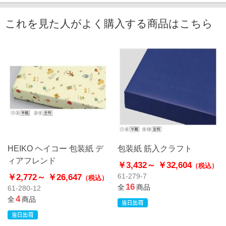
これを見た人がよく購入する商品はこちら
HEIKO ヘイコー 包装紙 デ
包装紙 筋入クラフト
ィアフレンド
￥3,432～
￥32,604
（税込）
￥2,772～
￥26,647
61-279-7
（税込）
16
全
商品
61-280-12
4
全
商品