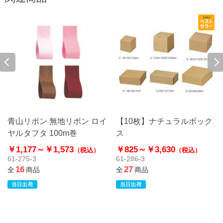
青山リボン 無地リボン ロイ
【10枚】ナチュラルボック
ヤルタフタ 100m巻
ス
￥1,177～
￥1,573
￥825～
￥3,630
（税込）
（税込）
61-275-3
61-286-3
16
27
全
商品
全
商品