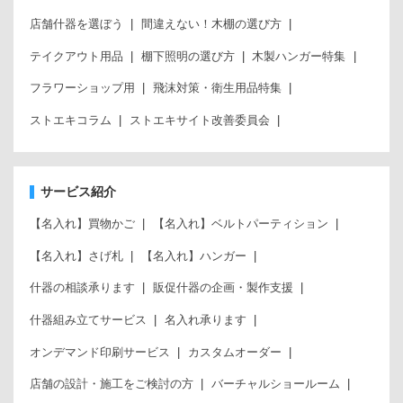
店舗什器を選ぼう
間違えない！木棚の選び方
テイクアウト用品
棚下照明の選び方
木製ハンガー特集
フラワーショップ用
飛沫対策・衛生用品特集
ストエキコラム
ストエキサイト改善委員会
サービス紹介
【名入れ】買物かご
【名入れ】ベルトパーティション
【名入れ】さげ札
【名入れ】ハンガー
什器の相談承ります
販促什器の企画・製作支援
什器組み立てサービス
名入れ承ります
オンデマンド印刷サービス
カスタムオーダー
店舗の設計・施工をご検討の方
バーチャルショールーム