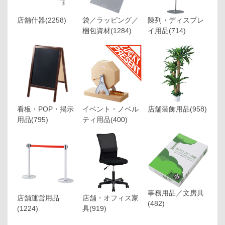
店舗什器
(2258)
袋／ラッピング／
陳列・ディスプレ
梱包資材
(1284)
イ用品
(714)
看板・POP・掲示
イベント・ノベル
店舗装飾用品
(958)
用品
(795)
ティ用品
(400)
事務用品／文房具
店舗運営用品
店舗・オフィス家
(482)
(1224)
具
(919)