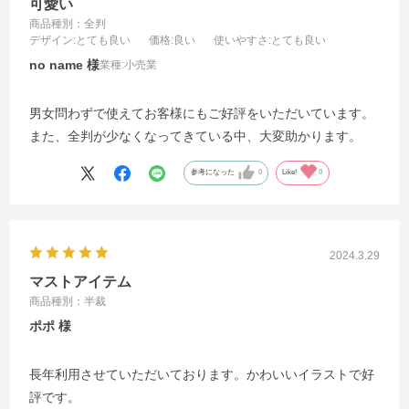
可愛い
商品種別：全判
デザイン
:とても良い
価格
:良い
使いやすさ
:とても良い
no name
業種:
小売業
男女問わずで使えてお客様にもご好評をいただいています。
また、全判が少なくなってきている中、大変助かります。
参考になった
0
Like!
0
2024.3.29
マストアイテム
商品種別：半裁
ポポ
長年利用させていただいております。かわいいイラストで好
評です。