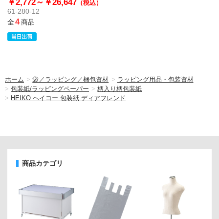
￥2,772～
￥26,647
（税込）
61-280-12
4
全
商品
ホーム
>
袋／ラッピング／梱包資材
>
ラッピング用品・包装資材
>
包装紙/ラッピングペーパー
>
柄入り柄包装紙
>
HEIKO ヘイコー 包装紙 ディアフレンド
商品カテゴリ