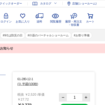
登録
ログイン
お気に入り
送料
閲覧履歴
履歴・再注文
クイックオーダー
カタログ
店舗(ショールーム)
カート
・領収書
ログイン
お気に入り
送料
閲覧履歴
履歴・再注文
カート
・領収書
9/1は防災の日
什器のバーチャルショールーム
お祭り準備
業のお知らせ
61-280-12-1
(1). 半裁(100枚)
税抜 ￥2,520 /単価
￥27.72