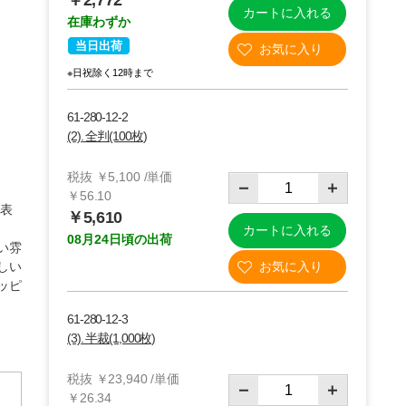
￥2,772
カートに入れる
在庫わずか
当日出荷
※日祝除く12時まで
61-280-12-2
(2). 全判(100枚)
税抜 ￥5,100 /単価
￥56.10
」表
￥5,610
カートに入れる
08月24日頃の出荷
い雰
しい
使用例
ッピ
61-280-12-3
(3). 半裁(1,000枚)
税抜 ￥23,940 /単価
￥26.34