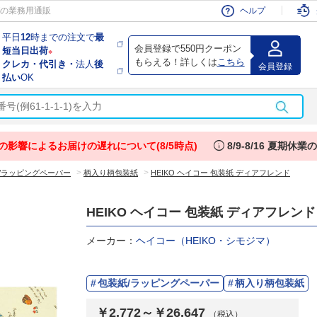
会員
の業務用通販
ヘルプ
平日
12
時までの注文で
最
会員登録で550円クーポン
短当日出荷
※
もらえる！詳しくは
こちら
クレカ・代引き・
法人
後
会員登録
払い
OK
info
の影響によるお届けの遅れについて(8/5時点)
8/9-8/16 夏期休
>
>
/ラッピングペーパー
柄入り柄包装紙
HEIKO ヘイコー 包装紙 ディアフレンド
HEIKO ヘイコー 包装紙 ディアフレンド
メーカー：
ヘイコー（HEIKO・シモジマ）
包装紙/ラッピングペーパー
柄入り柄包装紙
￥2,772～￥26,647
（税込）