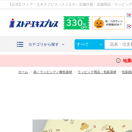
カテゴリから探す
【公式】ストア・エキスプレス（ストエキ）店舗什器・店舗用品・ラッピング
すべて
カテゴリから探す
info
地震
>
>
>
ホーム
袋／ラッピング／梱包資材
ラッピング用品・包装資材
包装紙