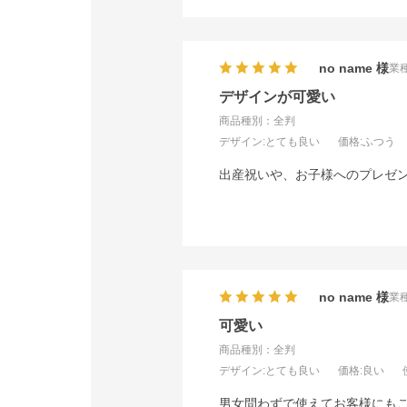
no name
業種
デザインが可愛い
商品種別：全判
デザイン
:とても良い
価格
:ふつう
出産祝いや、お子様へのプレゼ
no name
業種
可愛い
商品種別：全判
デザイン
:とても良い
価格
:良い
男女問わずで使えてお客様にも