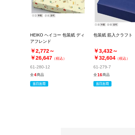
HEIKO ヘイコー 包装紙 ディ
包装紙 筋入クラフト
アフレンド
￥2,772～
￥3,432～
￥26,647
￥32,604
（税込）
（税込）
61-280-12
61-279-7
4
16
全
商品
全
商品