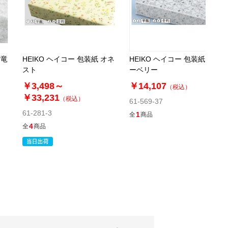
雲竜
HEIKO ヘイコー 包装紙 オネ
HEIKO ヘイコー 包装紙 ブル
スト
ーベリー
￥3,498～
￥14,107
（税込）
￥33,231
（税込）
61-569-37
61-281-3
1
全
商品
4
全
商品