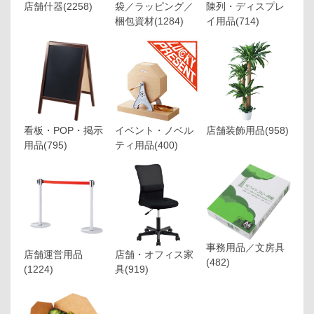
店舗什器
(2258)
袋／ラッピング／
陳列・ディスプレ
梱包資材
(1284)
イ用品
(714)
看板・POP・掲示
イベント・ノベル
店舗装飾用品
(958)
用品
(795)
ティ用品
(400)
事務用品／文房具
店舗運営用品
店舗・オフィス家
(482)
(1224)
具
(919)