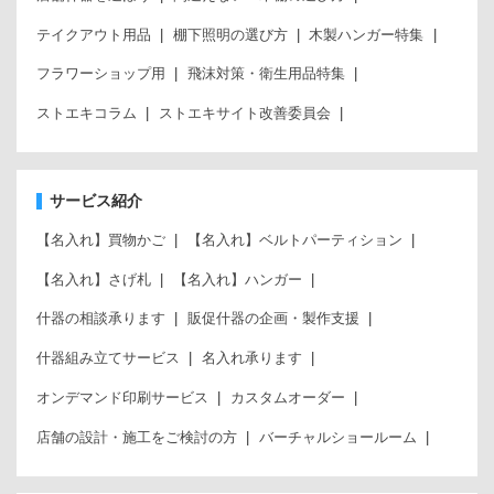
テイクアウト用品
棚下照明の選び方
木製ハンガー特集
フラワーショップ用
飛沫対策・衛生用品特集
ストエキコラム
ストエキサイト改善委員会
サービス紹介
【名入れ】買物かご
【名入れ】ベルトパーティション
【名入れ】さげ札
【名入れ】ハンガー
什器の相談承ります
販促什器の企画・製作支援
什器組み立てサービス
名入れ承ります
オンデマンド印刷サービス
カスタムオーダー
店舗の設計・施工をご検討の方
バーチャルショールーム