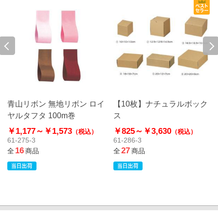
青山リボン 無地リボン ロイ
【10枚】ナチュラルボック
ヤルタフタ 100m巻
ス
￥1,177～
￥1,573
￥825～
￥3,630
（税込）
（税込）
61-275-3
61-286-3
16
27
全
商品
全
商品