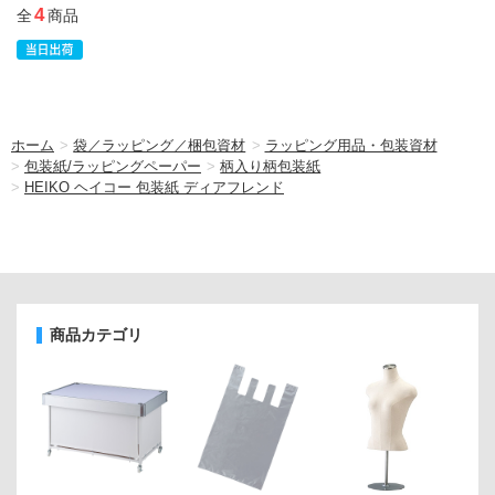
4
全
商品
ホーム
>
袋／ラッピング／梱包資材
>
ラッピング用品・包装資材
>
包装紙/ラッピングペーパー
>
柄入り柄包装紙
>
HEIKO ヘイコー 包装紙 ディアフレンド
商品カテゴリ