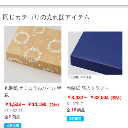
同じカテゴリの売れ筋アイテム
包装紙 ナチュラルバイン 半
包装紙 筋入クラフト
裁
￥3,432～
￥32,604
（税込）
￥1,523～
￥14,190
61-279-7
（税込）
16
全
商品
61-262-11
2
全
商品