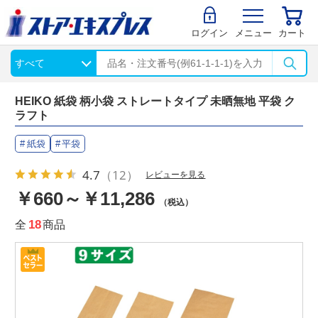
ログイン
メニュー
カート
HEIKO 紙袋 柄小袋 ストレートタイプ 未晒無地 平袋 ク
ラフト
紙袋
平袋
4.7
（12）
レビューを見る
￥660～￥11,286
（税込）
全
18
商品