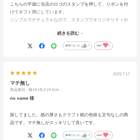
こちらの平袋に当店のロゴのスタンプを押して、リボンを付
けてギフト用にしています。
シンプルでナチュラルなので、スタンプでオリジナリティが
表現でき、お客様の評判も良いです。単価も安いので大変助
続きを読む
かっています。欲を言えば未晒しではなく、もう少し明るい
クリーム色のナチュラルカラーが復活したら有難いです。
参考になった
0
Like!
0
2025.7.17
マチ無し
商品種別：幅18×高さ24.5cm
no name
探してました。紙の厚さもクラフト紙の色味も文句なしの商
品です。マチ無しがスッキリして良いです。
参考になった
0
Like!
0