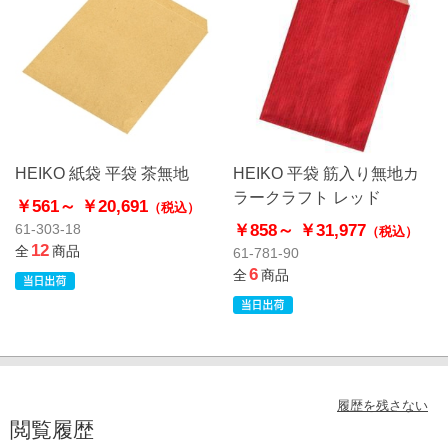
HEIKO 紙袋 平袋 茶無地
HEIKO 平袋 筋入り無地カ
ラークラフト レッド
￥561～
￥20,691
（税込）
￥858～
￥31,977
61-303-18
（税込）
12
全
商品
61-781-90
6
全
商品
履歴を残さない
閲覧履歴