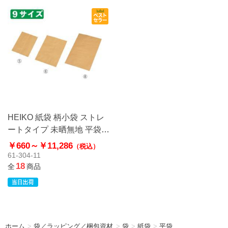
HEIKO 紙袋 柄小袋 ストレ
ートタイプ 未晒無地 平袋
クラフト
￥660～
￥11,286
（税込）
61-304-11
18
全
商品
ホーム
>
袋／ラッピング／梱包資材
>
袋
>
紙袋
>
平袋