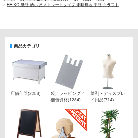
>
HEIKO 紙袋 柄小袋 ストレートタイプ 未晒無地 平袋 クラフト
商品カテゴリ
店舗什器
(2258)
袋／ラッピング／
陳列・ディスプレ
梱包資材
(1284)
イ用品
(714)