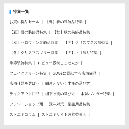
特集一覧
お買い得品セール
【春】春の装飾品特集
【夏】夏の装飾品特集
【秋】秋の装飾品特集
【秋】ハロウィン装飾品特集
【冬】クリスマス装飾特集
【冬】クリスマスツリー特集
【冬】正月飾り特集
季節装飾特集
レビュー投稿しませんか
フェイクグリーン特集
SDGsに貢献する店舗備品
店舗什器を選ぼう
間違えない！木棚の選び方
テイクアウト用品
棚下照明の選び方
木製ハンガー特集
フラワーショップ用
飛沫対策・衛生用品特集
ストエキコラム
ストエキサイト改善委員会