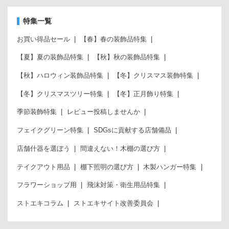
特集一覧
お買い得品セール
【春】春の装飾品特集
【夏】夏の装飾品特集
【秋】秋の装飾品特集
【秋】ハロウィン装飾品特集
【冬】クリスマス装飾特集
【冬】クリスマスツリー特集
【冬】正月飾り特集
季節装飾特集
レビュー投稿しませんか
フェイクグリーン特集
SDGsに貢献する店舗備品
店舗什器を選ぼう
間違えない！木棚の選び方
テイクアウト用品
棚下照明の選び方
木製ハンガー特集
フラワーショップ用
飛沫対策・衛生用品特集
ストエキコラム
ストエキサイト改善委員会