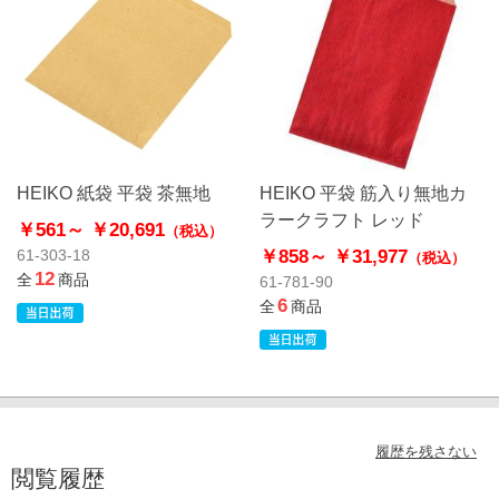
HEIKO 紙袋 平袋 茶無地
HEIKO 平袋 筋入り無地カ
ラークラフト レッド
￥561～
￥20,691
（税込）
￥858～
￥31,977
61-303-18
（税込）
12
全
商品
61-781-90
6
全
商品
履歴を残さない
閲覧履歴