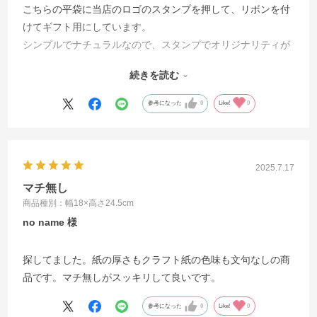
こちらの平袋に当店のロゴのスタンプを押して、リボンを付
けてギフト用にしています。
シンプルでナチュラルなので、スタンプでオリジナリティが
表現でき、お客様の評判も良いです。単価も安いので大変助
続きを読む
かっています。欲を言えば未晒しではなく、もう少し明るい
クリーム色のナチュラルカラーが復活したら有難いです。
参考になった
0
Like!
0
2025.7.17
マチ無し
商品種別：幅18×高さ24.5cm
no name
探してました。紙の厚さもクラフト紙の色味も文句なしの商
品です。マチ無しがスッキリして良いです。
参考になった
0
Like!
0