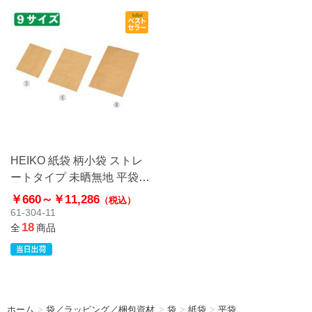
HEIKO 紙袋 柄小袋 ストレ
ートタイプ 未晒無地 平袋
クラフト
￥660～
￥11,286
（税込）
61-304-11
18
全
商品
ホーム
>
袋／ラッピング／梱包資材
>
袋
>
紙袋
>
平袋