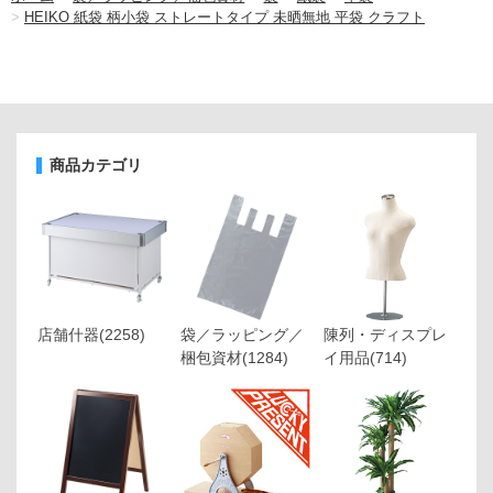
>
HEIKO 紙袋 柄小袋 ストレートタイプ 未晒無地 平袋 クラフト
商品カテゴリ
店舗什器
(2258)
袋／ラッピング／
陳列・ディスプレ
梱包資材
(1284)
イ用品
(714)