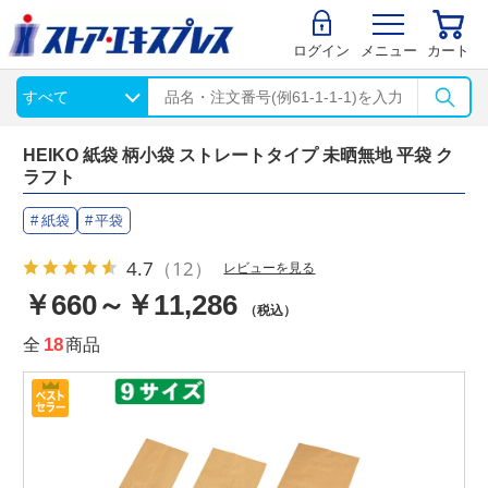
ログイン
メニュー
カート
HEIKO 紙袋 柄小袋 ストレートタイプ 未晒無地 平袋 ク
ラフト
紙袋
平袋
4.7
（12）
レビューを見る
￥660～￥11,286
（税込）
全
18
商品