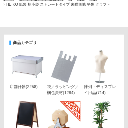
>
HEIKO 紙袋 柄小袋 ストレートタイプ 未晒無地 平袋 クラフト
商品カテゴリ
店舗什器
(2258)
袋／ラッピング／
陳列・ディスプレ
梱包資材
(1284)
イ用品
(714)