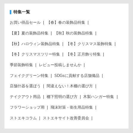
特集一覧
お買い得品セール
【春】春の装飾品特集
【夏】夏の装飾品特集
【秋】秋の装飾品特集
【秋】ハロウィン装飾品特集
【冬】クリスマス装飾特集
【冬】クリスマスツリー特集
【冬】正月飾り特集
季節装飾特集
レビュー投稿しませんか
フェイクグリーン特集
SDGsに貢献する店舗備品
店舗什器を選ぼう
間違えない！木棚の選び方
テイクアウト用品
棚下照明の選び方
木製ハンガー特集
フラワーショップ用
飛沫対策・衛生用品特集
ストエキコラム
ストエキサイト改善委員会