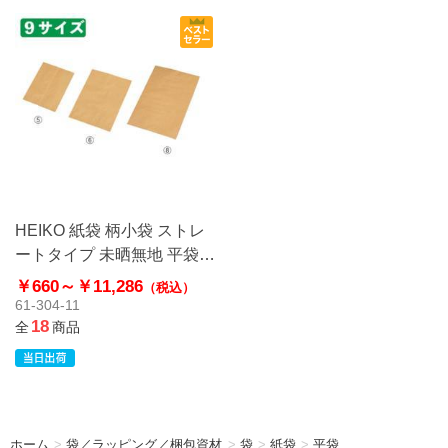
HEIKO 紙袋 柄小袋 ストレ
ートタイプ 未晒無地 平袋
クラフト
￥660～
￥11,286
（税込）
61-304-11
18
全
商品
ホーム
>
袋／ラッピング／梱包資材
>
袋
>
紙袋
>
平袋