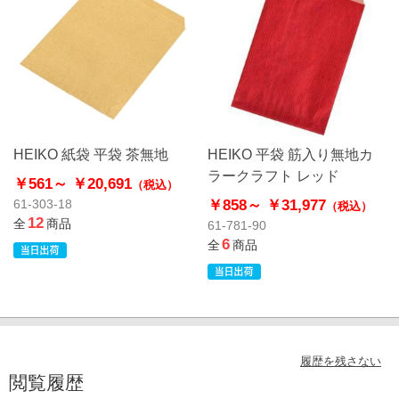
HEIKO 紙袋 平袋 茶無地
HEIKO 平袋 筋入り無地カ
ラークラフト レッド
￥561～
￥20,691
（税込）
￥858～
￥31,977
61-303-18
（税込）
12
全
商品
61-781-90
6
全
商品
履歴を残さない
閲覧履歴