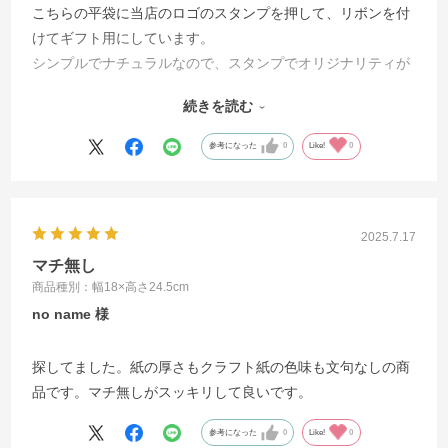
こちらの平袋に当店のロゴのスタンプを押して、リボンを付
けてギフト用にしています。
シンプルでナチュラルなので、スタンプでオリジナリティが
表現でき、お客様の評判も良いです。単価も安いので大変助
続きを読む
かっています。欲を言えば未晒しではなく、もう少し明るい
クリーム色のナチュラルカラーが復活したら有難いです。
参考になった
0
Like!
0
2025.7.17
マチ無し
商品種別：幅18×高さ24.5cm
no name
探してました。紙の厚さもクラフト紙の色味も文句なしの商
品です。マチ無しがスッキリして良いです。
参考になった
0
Like!
0