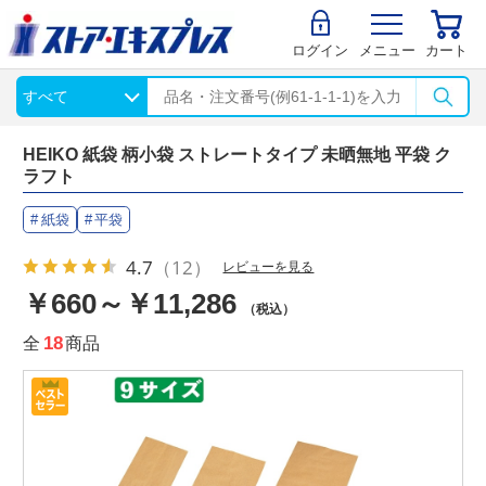
ログイン
メニュー
カート
HEIKO 紙袋 柄小袋 ストレートタイプ 未晒無地 平袋 ク
ラフト
紙袋
平袋
4.7
（12）
レビューを見る
￥660～￥11,286
（税込）
全
18
商品