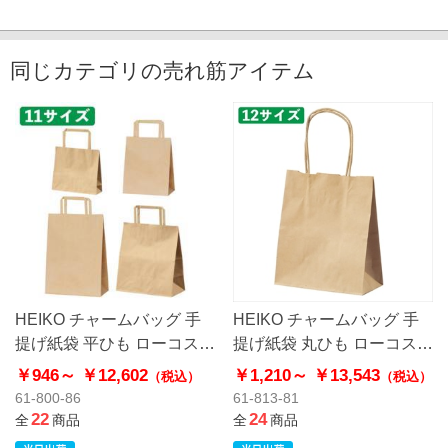
同じカテゴリの売れ筋アイテム
HEIKO チャームバッグ 手
HEIKO チャームバッグ 手
提げ紙袋 平ひも ローコスト
提げ紙袋 丸ひも ローコスト
タイプ 茶無地
タイプ 茶無地
￥946～
￥12,602
￥1,210～
￥13,543
（税込）
（税込）
61-800-86
61-813-81
22
24
全
商品
全
商品