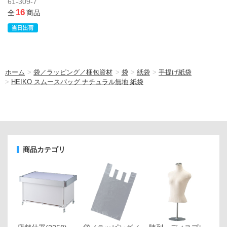
61-309-7
16
全
商品
ホーム
>
袋／ラッピング／梱包資材
>
袋
>
紙袋
>
手提げ紙袋
>
HEIKO スムースバッグ ナチュラル無地 紙袋
商品カテゴリ