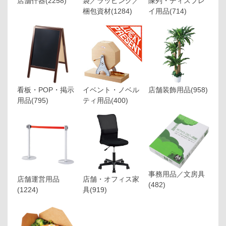
店舗什器
(2258)
袋／ラッピング／
陳列・ディスプレ
梱包資材
(1284)
イ用品
(714)
看板・POP・掲示
イベント・ノベル
店舗装飾用品
(958)
用品
(795)
ティ用品
(400)
事務用品／文房具
店舗運営用品
店舗・オフィス家
(482)
(1224)
具
(919)