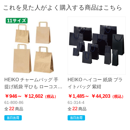
これを見た人がよく購入する商品はこちら
HEIKO チャームバッグ 手
HEIKO ヘイコー 紙袋 ブラ
提げ紙袋 平ひも ローコスト
イトバッグ 紫紺
タイプ 茶無地
￥946～
￥12,602
￥1,485～
￥44,203
（税込）
（税込）
61-800-86
61-314-4
22
22
全
商品
全
商品