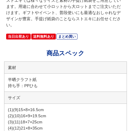
ストエキでは様々なサイズと素材の手提げ紙袋をご用意してい
ます。用途に合わせて小ロットから大ロットまでご注文いただ
けます。ギフトやイベント、普段使いにも最適なおしゃれなデ
ザインが豊富。手提げ紙袋のことならストエキにお任せくださ
い。
当日出荷あり
送料無料あり
まとめ買い
商品スペック
素材
半晒クラフト紙
持ち手：PPひも
サイズ
(1)(9)15×8×16.5cm
(2)(10)16×9×19.5cm
(3)(11)18×7×25cm
(4)(12)21×8×35cm